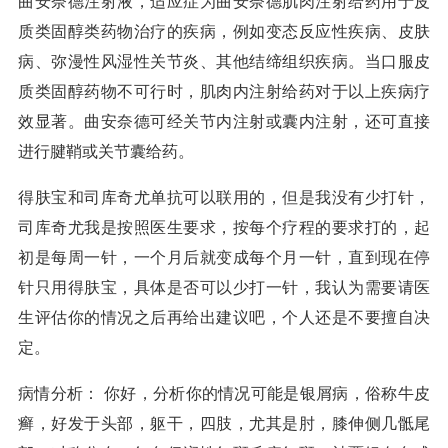
曲安奈德注射液，适应症为曲安奈德肌肉注射给药用于皮
质类固醇类药物治疗的疾病，例如变态反应性疾病、皮肤
病、弥漫性风湿性关节炎、其他结缔组织疾病。当口服皮
质类固醇药物不可行时，肌肉内注射给药对于以上疾病疗
效显著。曲安奈德可经关节内注射或囊内注射，还可直接
进行腱鞘或关节囊给药。
得肤宝和司库奇尤单抗可以联用的，但是我没有少打针，
司库奇尤我是按照医生要求，按每个疗程的要求打的，起
初是每周一针，一个月后就变成每个月一针，直到现在停
针只用得肤宝，具体是否可以少打一针，我认为需要请医
生评估你的情况之后再给出建议吧，个人还是不要擅自决
定。
病情分析： 你好，分析你的情况可能是银屑病，俗称牛皮
癣，好发于头部，躯干，四肢，尤其是肘，膝伸侧几骶尾