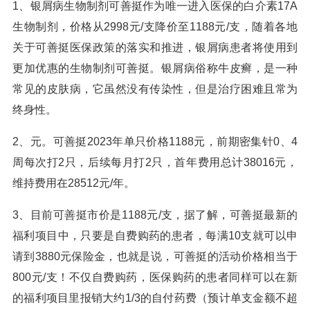
1、银屑病生物制剂可善挺作为唯一进入医保的白介素17A
生物制剂，价格从2998元/支降价至1188元/支，随着各地
关于可善挺医保政策的落实和推进，银屑病患者将使用到
更加优惠的生物制剂可善挺。银屑病俗称牛皮癣，是一种
常见的皮肤病，它虽然没有传染性，但是治疗困难且常为
终身性。
2、元。可善挺2023年单只价格1188元，前期密集针0、4
周每次打2只，后续每月打2只，首年费用总计38016元，
维持费用在28512元/年。
3、目前可善挺市价是1188元/支，据了解，可善挺最新的
福利项目中，只要是自费购药的患者，每满10支就可以申
请到3880元保险金，也就是说，可善挺的活动价格相当于
800元/支！不仅自费购药，医保购药的患者同样可以在新
的福利项目里报销大约1/3的自付药费（预计单支金额不超