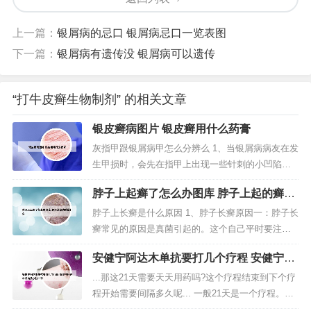
上一篇：
银屑病的忌口 银屑病忌口一览表图
下一篇：
银屑病有遗传没 银屑病可以遗传
“打牛皮癣生物制剂” 的相关文章
银皮癣病图片 银皮癣用什么药膏
灰指甲跟银屑病甲怎么分辨么 1、当银屑病病友在发
生甲损时，会先在指甲上出现一些针刺的小凹陷，
成顶针状，甲板可能变色增厚或与甲床分离。2、条
脖子上起癣了怎么办图库 脖子上起的癣是
纹到了指甲游离边缘就会呈现V行的切迹，有的时候
什么
还会伴远端指甲下增厚，这些是灰指甲的一般症
脖子上长癣是什么原因 1、脖子长癣原因一：脖子长
状。传染与否 牛皮癣患者甲损没有传染性，局部的
癣常见的原因是真菌引起的。这个自己平时要注意
检查是没有真菌感染的迹象；由...
卫生。脖子长癣原因二：除了上面的原因。一般常
安健宁阿达木单抗要打几个疗程 安健宁阿
见的长在手上的一般是皮炎引起。脖子长癣原因
达木单抗多少钱一针
三：长在哪里别长脸上。却还真有长在脸上的癣。
...那这21天需要天天用药吗?这个疗程结束到下个疗
2、考虑是局部皮肤过敏导致，这情况建议有时间去
程开始需要间隔多久呢... 一般21天是一个疗程。化
医院好好检查一下，看看是什么原因...
疗期就是用药的那段时间，用药结束后的21-用药天