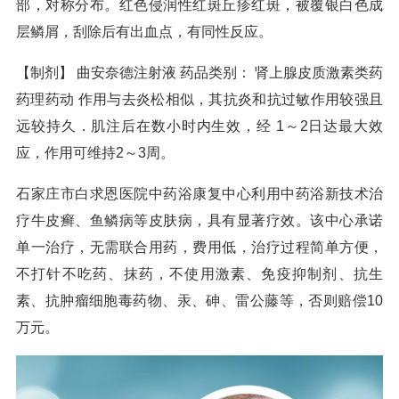
部，对称分布。红色侵润性红斑丘疹红斑，被覆银白色成
层鳞屑，刮除后有出血点，有同性反应。
【制剂】 曲安奈德注射液 药品类别： 肾上腺皮质激素类药
药理药动 作用与去炎松相似，其抗炎和抗过敏作用较强且
远较持久．肌注后在数小时内生效，经 1～2日达最大效
应，作用可维持2～3周。
石家庄市白求恩医院中药浴康复中心利用中药浴新技术治
疗牛皮癣、鱼鳞病等皮肤病，具有显著疗效。该中心承诺
单一治疗，无需联合用药，费用低，治疗过程简单方便，
不打针不吃药、抹药，不使用激素、免疫抑制剂、抗生
素、抗肿瘤细胞毒药物、汞、砷、雷公藤等，否则赔偿10
万元。