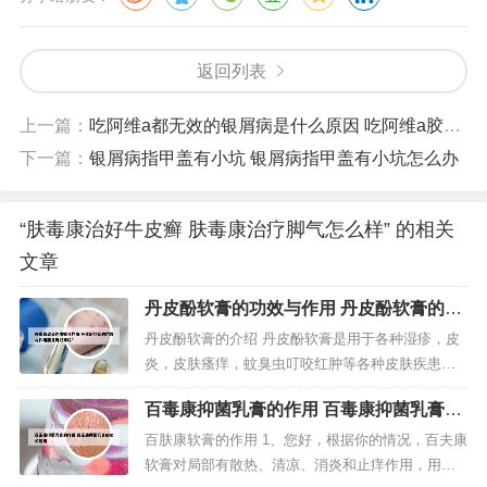
返回列表
上一篇：
吃阿维a都无效的银屑病是什么原因 吃阿维a胶囊后银屑病加重吗
下一篇：
银屑病指甲盖有小坑 银屑病指甲盖有小坑怎么办
“肤毒康治好牛皮癣 肤毒康治疗脚气怎么样” 的相关
文章
丹皮酚软膏的功效与作用 丹皮酚软膏的功
效与作用婴儿可以用吗?
丹皮酚软膏的介绍 丹皮酚软膏是用于各种湿疹，皮
炎，皮肤瘙痒，蚊臭虫叮咬红肿等各种皮肤疾患，
对过敏性鼻炎和防治感冒也有一定效果的软膏剂。
百毒康抑菌乳膏的作用 百毒康抑菌乳膏的
病情分析： 丹皮酚软膏适用于治疗各种湿疹，皮
功效说明
炎，皮肤瘙痒，丹皮酚软膏具有抗过敏药，有消炎
百肤康软膏的作用 1、您好，根据你的情况，百夫康
止痒的作用。丹皮酚软膏是经国家正式批准的中药
软膏对局部有散热、清凉、消炎和止痒作用，用于