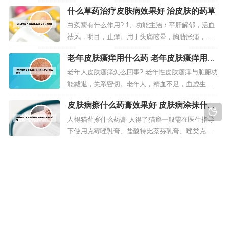
准字号药品，丹皮酚软膏不含激素。意...
过敏性的瘙痒性皮肤病，如瘙痒症、神经性皮炎、
什么草药治疗皮肤病效果好 治皮肤的药草
接触性皮炎、脂溢性皮炎、慢性湿疹、银屑病等。
2、您好，艾庄好百夫康软膏.对局部有散热、清凉、
白蒺藜有什么作用? 1、功能主治：平肝解郁，活血
消炎和止痒作用，用于过敏性的瘙痒性皮肤病，如
祛风，明目，止痒。用于头痛眩晕，胸胁胀痛，乳
瘙痒症、神经性皮炎、接触性皮...
闭乳痈，目赤翳障，风疹瘙痒。2、平肝解郁：用于
老年皮肤瘙痒用什么药 老年皮肤瘙痒用什
肝阳上亢，症见头痛而眩，心烦易怒者，夜寐不
么药好
宁，与桑叶、菊花、蔓荆子、钩藤等药同用。行气
老年人皮肤瘙痒怎么回事? 老年性皮肤瘙痒与脏腑功
活血：用于少腹胀痛，可与乌药、芍药、川楝子、
能减退，关系密切。老年人，精血不足，血虚生
香附等同用。3、疏肝明目 中医...
风，风盛则燥，风动则痒；或者肝肾阴亏，精血无
皮肤病擦什么药膏效果好 皮肤病涂抹什么
以濡养皮肤，阴虚血燥而痒等。而老年人身上痒，
药膏
大多是血虚受风造成的，血液的主要作用是濡养全
人得猫藓擦什么药膏 人得了猫癣一般需在医生指导
身，给身体的各个部位输送营养和水分。老年人皮
下使用克霉唑乳膏、盐酸特比萘芬乳膏、唑类克霉
肤瘙痒主要从三个方面考虑：1 正常...
唑、酮康唑、咪康唑、联苯苄唑、萘替芬、布替萘
藓肤堂是连锁店吗 癣肤康的功效
芬、特比萘芬等；阿莫罗芬软膏、舍他康唑软膏、
水杨酸软膏等其它类都可以使用，疗程一般为2-4
曹得时清肤堂怎么样 好。知名度高：曹得时清肤堂
周。人得了猫癣一般是使用抗真菌的药膏，比较常
是集研发、生产和销售于一体的大健康产业公司，
见的像克霉唑软膏、咪康唑软膏、益...
全国拥有多家连锁加盟店。效果好：传承千年技艺
进行及时有效、全面专业、天然健康的治疗，因此
曹得时清肤堂好。该品牌很不错。曹得时清肤堂有
版权所有 Copyright © 2023-2030 sc-eart.com All rights reserve |
着深厚的历史底蕴，传承至今已有160多年的历史，
蜀ICP备06021086号-1