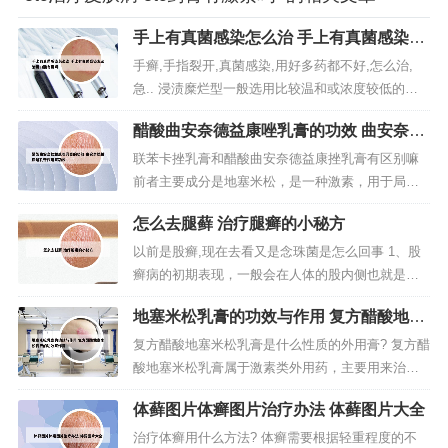
手上有真菌感染怎么治 手上有真菌感染怎
么治用白醋有用吗
手癣,手指裂开,真菌感染,用好多药都不好,怎么治,
急.. 浸渍糜烂型一般选用比较温和或浓度较低的抗
真菌外用制剂，如复方雷锁辛搽剂或上述咪唑类抗
醋酸曲安奈德益康唑乳膏的功效 曲安奈德
真菌霜剂。有时需要加用干燥性粉剂，如足粉。局
益康唑乳膏作用与功效
部治疗首选各种抗真菌药物，如咪唑类药物、丙烯
联苯卡挫乳膏和醋酸曲安奈德益康挫乳膏有区别嘛
胺类药物，对于角化明显的皮疹可加用角质剥脱剂
前者主要成分是地塞米松，是一种激素，用于局限
以缓解症状；对单纯外用药物...
性瘙痒症、神经性皮炎、接触性皮炎、脂溢性皮炎
怎么去腿藓 治疗腿癣的小秘方
以及慢性湿疹。而后者含有激素（曲安奈德）和抗
真菌（硝酸益康唑）用于皮肤、黏膜的真菌感染和
以前是股癣,现在去看又是念珠菌是怎么回事 1、股
湿疹等。加了醋酸，在一定程度上增强了抗真菌感
癣病的初期表现，一般会在人体的股内侧也就是常
染的效能，但是在治疗湿疹方面，上述...
说的大腿内侧，出现红色的，边缘清晰的凸起斑
地塞米松乳膏的功效与作用 复方醋酸地塞
纹，并且会逐渐向中心蔓延，直至最终连成在一
米松乳膏的功效与作用
起。股癣作为真菌引起的皮肤病，其具有非常强的
复方醋酸地塞米松乳膏是什么性质的外用膏? 复方醋
传染性。2、股癣为体癣的一种，是指股内侧、会
酸地塞米松乳膏属于激素类外用药，主要用来治疗
阴、臀部感染真菌后引起的皮肤病。股癣...
过敏性的皮肤病，不能用于治疗青春痘。意见建
体藓图片体癣图片治疗办法 体藓图片大全
议：治疗青春痘可以外用些莫匹罗星软膏，注意不
要挤压患处，避免刺激性的饮食。祝好运。皮炎平
治疗体癣用什么方法? 体癣需要根据轻重程度的不