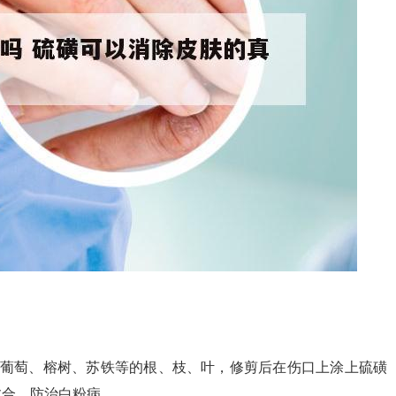
、葡萄、榕树、苏铁等的根、枝、叶，修剪后在伤口上涂上硫磺
愈合。防治白粉病。