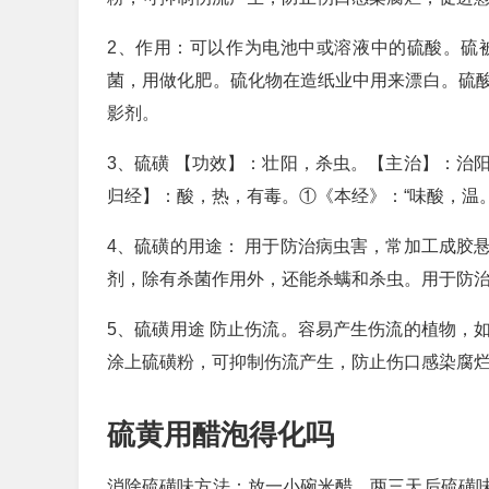
2、作用：可以作为电池中或溶液中的硫酸。硫
菌，用做化肥。硫化物在造纸业中用来漂白。硫
影剂。
3、硫磺 【功效】：壮阳，杀虫。【主治】：治
归经】：酸，热，有毒。①《本经》：“味酸，温
4、硫磺的用途： 用于防治病虫害，常加工成胶
剂，除有杀菌作用外，还能杀螨和杀虫。用于防
5、硫磺用途 防止伤流。容易产生伤流的植物，
涂上硫磺粉，可抑制伤流产生，防止伤口感染腐
硫黄用醋泡得化吗
消除硫磺味方法：放一小碗米醋，两三天后硫磺