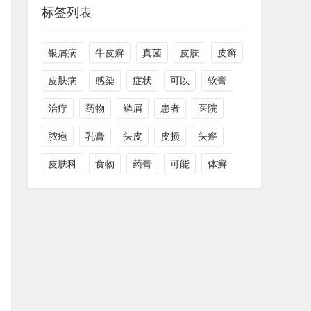
标签列表
银屑病
牛皮癣
真菌
皮肤
皮癣
皮肤病
感染
症状
可以
软膏
治疗
药物
鳞屑
患者
医院
脓疱
乳膏
头皮
皮损
头癣
皮肤科
食物
药膏
可能
体癣