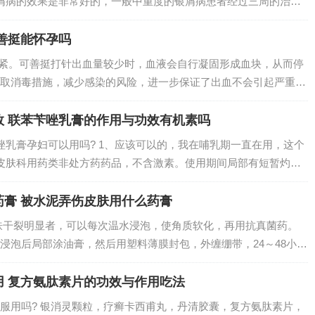
屑病的效果是非常好的，一般中重度的银屑病患者经过三周的治疗
往能够达到比较好的疗效，60%或70%的人皮损可以基本消退甚至
底...
善挺能怀孕吗
要紧。可善挺打针出血量较少时，血液会自行凝固形成血块，从而停
取消毒措施，减少感染的风险，进一步保证了出血不会引起严重问
以。银屑病打可善挺通常在一周后见效，也就是1~2针。 可善挺可以
单抗...
效 联苯苄唑乳膏的作用与功效有机素吗
唑乳膏孕妇可以用吗? 1、应该可以的，我在哺乳期一直在用，这个
皮肤科用药类非处方药药品，不含激素。使用期间局部有短暂灼痛
在停药后是可逆的。对联苯苄唑，鲸蜡硬脂醇或其他药物成分过敏
地方；不...
膏 被水泥弄伤皮肤用什么药膏
肤干裂明显者，可以每次温水浸泡，使角质软化，再用抗真菌药。
浸泡后局部涂油膏，然后用塑料薄膜封包，外缠绷带，24～48小时
愈方面，一方面要在工作时应戴手套操作，如戴手套影响劳动时，
等进行保...
用 复方氨肽素片的功效与作用吃法
服用吗? 银消灵颗粒，疗癣卡西甫丸，丹清胶囊，复方氨肽素片，