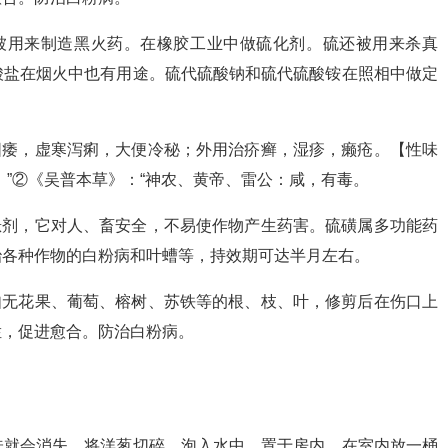
被用来制造黑火药。在橡胶工业中做硫化剂。硫还被用来杀真
酸盐在烟火中也有用途。硫代硫酸钠和硫代硫酸铵在照相中做定
阳痿，虚寒泻痢，大便冷秘；外用治疥癣，湿疹，癞疮。【性味
。”②《吴普本草》：“神农、黄帝、雷公：咸，有毒。
悬剂，它对人、畜安全，不易使作物产生药害。硫磺属多功能药
治各种作物的白粉病和叶螬等，持效期可达半月左右。
如无花果、葡萄、榕树、苏铁等的根、枝、叶，修剪后在伤口上
烂，促进愈合。防治白粉病。
味就会消失。将洋葱切碎，泡入水中，置于房内。在室内放一桶