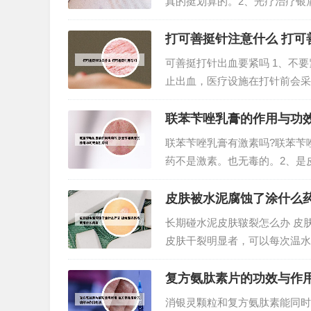
真的挺划算的。2、光疗治疗银
就会起效，八周或十六周时，往
完全消退。3、银屑病目前是无法彻
打可善挺针注意什么 打可
可善挺打针出血要紧吗 1、不
止出血，医疗设施在打针前会采
题。可善挺多长时间打一次 可
晚上打。可善挺学名叫作司库奇尤
联苯苄唑乳膏的作用与功
联苯苄唑乳膏有激素吗?联苯苄
药不是激素。也无毒的。2、是
感，痒感，偶有接触性皮炎。但
者禁用。此药放在儿童不能接触的
皮肤被水泥腐蚀了涂什么药
长期碰水泥皮肤皲裂怎么办 皮
皮肤干裂明显者，可以每次温水
后除去，然后再用抗真菌药。治
则应劳动后立即涂凡士林、蛇药膏
复方氨肽素片的功效与作
消银灵颗粒和复方氨肽素能同时