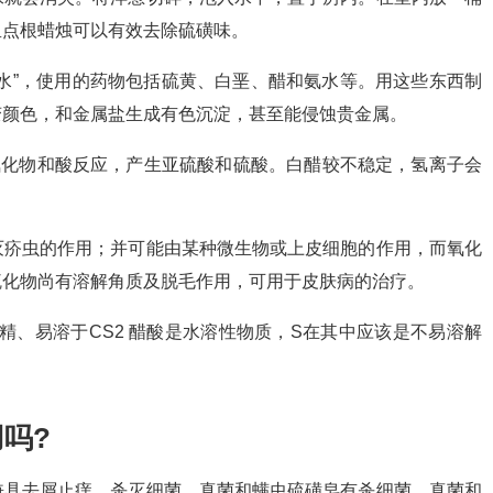
里点根蜡烛可以有效去除硫磺味。
水”，使用的药物包括硫黄、白垩、醋和氨水等。用这些东西制
变颜色，和金属盐生成有色沉淀，甚至能侵蚀贵金属。
氧化物和酸反应，产生亚硫酸和硫酸。白醋较不稳定，氢离子会
灭疥虫的作用；并可能由某种微生物或上皮细胞的作用，而氧化
硫化物尚有溶解角质及脱毛作用，可用于皮肤病的治疗。
精、易溶于CS2 醋酸是水溶性物质，S在其中应该是不易溶解
吗?
兼具去屑止痒。杀灭细菌、真菌和螨虫硫磺皂有杀细菌、真菌和