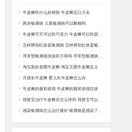
牛皮癣吃什么好得快 牛皮癣忌口大全
两岁银屑病 儿童银屑病可以断根吗
牛皮癣可不可以吃巧克力 牛皮癣可以吃甜品吗
怎样辨别红疹是银屑病 怎样辨别红疹是银屑病还是湿疹
寻常型银屑病泡澡药方有吗 寻常型银屑病用什么药洗
淘宝新款首图牛皮癣 淘宝主图牛皮癣定义
月孩长牛皮癣 婴儿长牛皮癣怎么办
牛皮癣的最初表现 牛皮癣的最初表现症状
得肤宝治疗牛皮癣后怎么停药 得肤宝可以治疗湿疹吗
感染银屑病怎么治疗最好 银屑病是感染了什么病菌