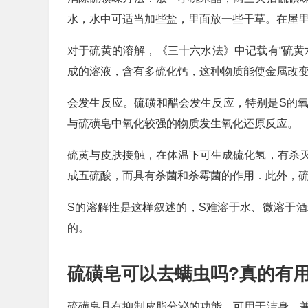
水，水中可适当加些盐，里面放一些干草。在屋
对于硫黄的溶解，《三十六水法》中记载有“硫黄
成的溶液，含有多硫化钙，这种物质能使金属改
会发生反应。硫磺和醋会发生反应，特别是S的
与硫磺皂中氧化较强的物质发生氧化还原反应。
硫黄与皮肤接触，在体温下可生成硫化氢，有杀
成五硫酸，而具有杀菌和杀霉菌的作用．此外，
S的溶解性是这样叙述的，S难溶于水、微溶于酒
的。
硫磺皂可以去螨虫吗?真的有用
硫磺皂具有抑制皮脂分泌的功能，可用于洁身，