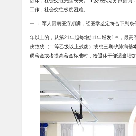
卧床；社会交往完全丧失。Ⅱ级伤残划分依据为
工作；社会交往极度困难。
一 ： 军人因病医疗期满，经医学鉴定符合下列
年以上的，从第21年起每增加1年增发1％，最高
伤致残（二等乙级以上残废）或患三期矽肺病基本
调薪金或者提高薪金标准时，给退休干部适当增