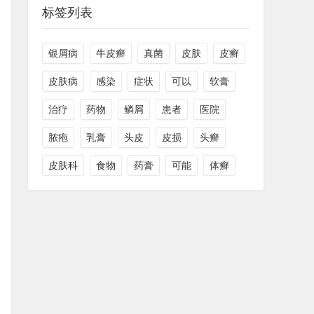
标签列表
银屑病
牛皮癣
真菌
皮肤
皮癣
皮肤病
感染
症状
可以
软膏
治疗
药物
鳞屑
患者
医院
脓疱
乳膏
头皮
皮损
头癣
皮肤科
食物
药膏
可能
体癣