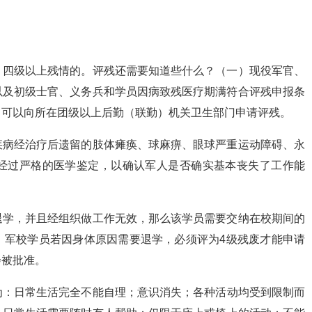
》四级以上残情的。评残还需要知道些什么？（一）现役军官、
以及初级士官、义务兵和学员因病致残医疗期满符合评残申报条
）可以向所在团级以上后勤（联勤）机关卫生部门申请评残。
疾病经治疗后遗留的肢体瘫痪、球麻痹、眼球严重运动障碍、永
经过严格的医学鉴定，以确认军人是否确实基本丧失了工作能
退学，并且经组织做工作无效，那么该学员需要交纳在校期间的
：军校学员若因身体原因需要退学，必须评为4级残废才能申请
会被批准。
为：日常生活完全不能自理；意识消失；各种活动均受到限制而