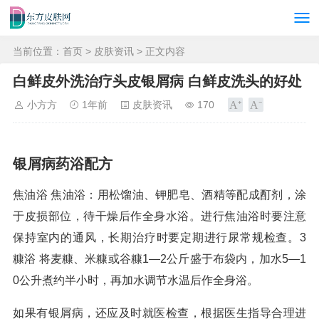
当前位置：
首页
>
皮肤资讯
> 正文内容
白鲜皮外洗治疗头皮银屑病 白鲜皮洗头的好处
小方方
1年前
皮肤资讯
170
银屑病药浴配方
焦油浴 焦油浴：用松馏油、钾肥皂、酒精等配成酊剂，涂
于皮损部位，待干燥后作全身水浴。进行焦油浴时要注意
保持室内的通风，长期治疗时要定期进行尿常规检查。3
糠浴 将麦糠、米糠或谷糠1—2公斤盛于布袋内，加水5—1
0公升煮约半小时，再加水调节水温后作全身浴。
如果有银屑病，还应及时就医检查，根据医生指导合理进