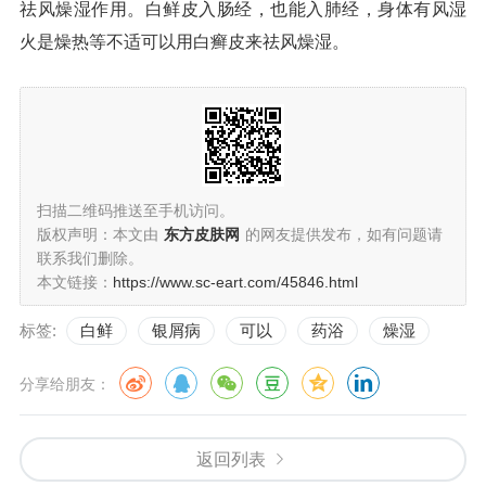
祛风燥湿作用。白鲜皮入肠经，也能入肺经，身体有风湿
火是燥热等不适可以用白癣皮来祛风燥湿。
扫描二维码推送至手机访问。
版权声明：本文由
东方皮肤网
的网友提供发布，如有问题请
联系我们删除。
本文链接：
https://www.sc-eart.com/45846.html
标签:
白鲜
银屑病
可以
药浴
燥湿
分享给朋友：
返回列表