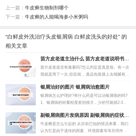
上一篇：
牛皮癣生物制剂哪个
下一篇：
牛皮癣的人能喝海参小米粥吗
“白鲜皮外洗治疗头皮银屑病 白鲜皮洗头的好处” 的
相关文章
苗方皮老道主治什么 苗方皮老道说明书照
片
苗方皮老道含有激素吗?怎么判定是真是假。有一次
我就是用了一次,痘痘就... 真品包装摸上去细腻有光
泽，而赝品则相对粗糙。要注意，苗方皮老道内含
银屑治好的图片 银屑病治愈图片
激素，它可以快速让痘痘小下去，但是不适合长期
用，经常用脸上角质层变薄，很容易形成敏感肌
银屑病怎么护理好?有什么药是可以治银屑病的吗?
肤，以后再用别的护肤品的话可能会有过敏现象，
1、银屑病的轻重程度差别很大，少的可能就2-3
建议少用。长痘痘会引起皮肤发...
处，只是有点红斑鳞屑，对生活质量基本没有影
副银屑病图片发病原因 副银屑病的症状发
响，可以外用药或者是润肤霜护理就可以。2、病情
病过程
分析：好，银屑病俗称“牛皮癣”是一种常见的易于复
牛皮癣是怎么引起的 从目前已知的情况来看，我们
发的慢性炎症性皮肤病，特征性损害为红色丘疹或
认为它是由于遗传的因素、环境因素等等共同作用