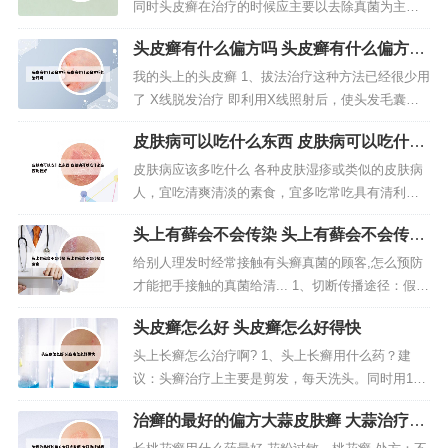
同时头皮癣在治疗的时候应主要以去除真菌为主。
头皮癣患者最好是将患处的头发进行处理，这样暴
头皮癣有什么偏方吗 头皮癣有什么偏方吗
露患处之后可以有效的让更多的药物接触到皮肤，
能治好吗
促进药物的吸收达到有效治疗的目的。与身体其他
我的头上的头皮癣 1、拔法治疗这种方法已经很少用
部位的皮肤感染不同，头屑一定要得到适当的治
了 X线脱发治疗 即利用X线照射后，使头发毛囊暂
疗。治疗方面可采用口服药物，原因是真...
时缺血而易于拔除。2、第一：我们应该反省自己的
皮肤病可以吃什么东西 皮肤病可以吃什么
生活习惯，患者衣帽、枕巾要晒、烫、煮消毒。被
东西比较好
污染的理发工具要刷，洗，泡。带菌的毛发、鳞
皮肤病应该多吃什么 各种皮肤湿疹或类似的皮肤病
屑、痂皮要焚毁。不要互戴帽子，互用毛巾等。3、
人，宜吃清爽清淡的素食，宜多吃常吃具有清利湿
建议：头癣治疗上主要是剪发...
热作用的食物。特点：色泽鲜艳，口味清淡，营养
头上有藓会不会传染 头上有藓会不会传染
丰富，对皮肤病患者的康复有一定的辅助作用。红
给宝宝
柿肉末蒸豆腐 原料：西红柿一个、瘦肉60克、土豆
给别人理发时经常接触有头癣真菌的顾客,怎么预防
二个、豆腐一合。调料：清油、食盐、味精适量。
才能把手接触的真菌给清... 1、切断传播途径：假如
问题一：经常得皮肤病应该多吃什...
发现一个头癣患者，应采取适当的隔离措施。在家
头皮癣怎么好 头皮癣怎么好得快
中也要避免其传染给家里人或其他儿童。对已诊断
为头癣的患者，其枕巾、衣帽要采取晒、烫、煮等
头上长癣怎么治疗啊? 1、头上长癣用什么药？建
方法进行消毒。2、建议每天晚上收工以后用温水泡
议：头癣治疗上主要是剪发，每天洗头。同时用1
一下手，然后涂一下凡士林...
0%硫磺软膏外涂，内服抗真菌药物，如伊曲康唑
治癣的最好的偏方大蒜皮肤癣 大蒜治疗体
等，对于病发最好烧掉，使用的生活用品及理发工
癣
具做好消毒。2、同时可以配合口服药物进行治疗，