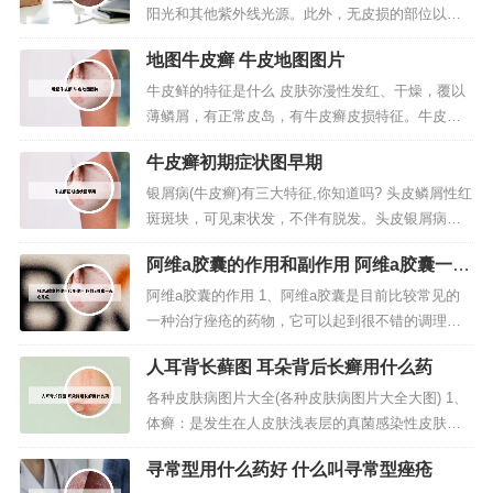
阳光和其他紫外线光源。此外，无皮损的部位以及
外生殖器、妇女乳房等柔软部位，也应用衣服、浴
地图牛皮癣 牛皮地图图片
巾等遮盖起来，以免造成损伤。（3）部分患者接受
光疗时可出现头痛、头昏、乏力以及低血压等现象
牛皮鲜的特征是什么 皮肤弥漫性发红、干燥，覆以
等，应注意预防。2、长期使用会增加患皮肤色斑，
薄鳞屑，有正常皮岛，有牛皮癣皮损特征。牛皮癣
皮肤早衰，白内障等的机会。而...
（Psoriasis）是一种常见的慢性皮肤病，又称银屑
牛皮癣初期症状图早期
病。其特征是出现大小不等的丘疹，红斑，表面覆
盖着银白色鳞屑，边界清楚，好发于头皮、四肢伸
银屑病(牛皮癣)有三大特征,你知道吗? 头皮鳞屑性红
侧及背部。男性多于女性。春冬季节容易复发或加
斑斑块，可见束状发，不伴有脱发。头皮银屑病可
重，而夏秋季多缓解。根据...
单独发生或与全身其它部位皮损伴发。发生于头皮
阿维a胶囊的作用和副作用 阿维a胶囊一天
部位的银屑病，最常与头皮脂溢性皮炎、头癣相混
吃几粒
淆。牛皮癣初期症状：常见的基础病变为红斑和鳞
阿维a胶囊的作用 1、阿维a胶囊是目前比较常见的
屑，即在红斑的基础上出现白色鳞屑，常见于头
一种治疗痤疮的药物，它可以起到很不错的调理作
皮、肘部、膝盖周围、腰骶部、背...
用，对局部痤疮有一定的治疗效果，但是也会有副
人耳背长藓图 耳朵背后长癣用什么药
作用，并且还会产生依赖性，所以建议服用之前咨
询一下相关医生，看看是否适合自己。2、阿维A胶
各种皮肤病图片大全(各种皮肤病图片大全大图) 1、
囊属于维甲酸类，主要成分是阿维A。用于治疗红皮
体癣：是发生在人皮肤浅表层的真菌感染性皮肤
病型银屑病、脓疱型银屑病、角...
病，分为直接接触和间接接触传染。主要表现为红
寻常型用什么药好 什么叫寻常型痤疮
色斑块、干鳞湿硬、皮肤瘙痒、多环重叠。2、这些