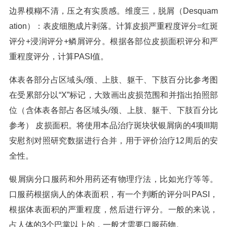
边界模糊不清，压之有实质感。维度三，脱屑（Desquam
ation）：表皮细胞成片剥落。计算皮损严重程度评分=红斑
评分+浸润评分+鳞屑评分。根据各部位皮损面积评分和严
重程度评分，计算PASI值。
体表各部分占区域头/颈、上肢、躯干、下肢百分比参考图
在受累部分以“X”标记，大致画出皮损范围和并指出拍照部
位（含体表各部占各区域头/颈、上肢、躯干、下肢百分比
参考） 皮损面积。将使用本品治疗斑块状银屑病的4项III期
安慰剂对照研究数据进行合并，用于评价治疗12周后的安
全性。
银屑病分口服药和外用药还有物理疗法，比如光疗等等。
口服药根据病人的体表面积，有一个判断的评分叫PASI，
根据体表面积的严重程度，然后进行评分。一般的来说，
占人体的3个巴掌以上的，一般才需要口服药物。