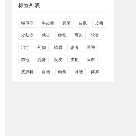
标签列表
银屑病
牛皮癣
真菌
皮肤
皮癣
皮肤病
感染
症状
可以
软膏
治疗
药物
鳞屑
患者
医院
脓疱
乳膏
头皮
皮损
头癣
皮肤科
食物
药膏
可能
体癣