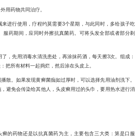
合外用药物共同治疗。
嘱来进行使用，疗程约莫需要3个星期，与此同时，多给孩子吃
。服药期间，应同时外擦抗真菌药。可将头发全部或者部分剃
用了，先用消毒水清洗患处，再涂抹药酒，每天擦3次。组成：
法：把所有材料一起捣烂，然后涂在头皮上。
损播散。如果发现黄癣菌痂如过厚时，可以选择先用油剂洗下。
施，避免会传染给其他人，头皮癣用过的头巾，要用热水进行消
头癣的药物还是以抗真菌药为主，主要包含三大类：第是口服