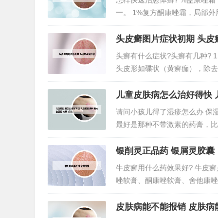
一。 1%复方酮康唑霜，局部外用。
afine霜外用。外用涂抹药
其方法取适量的...
头皮癣图片症状初期 头皮
头癣有什么症状?头癣有几种?
头皮形如碟状（黄癣痂），除去
折断，毛囊破坏，形成永久性秃
为碟形硫磺色黄癣痂，中心有毛发
儿童皮肤病怎么治好得快 
请问小孩儿得了湿疹怎么办 保
最好是那种不带激素的药膏，比
用药，对于各种湿疹之症均可直
速显效。麻油和鸡蛋白可以缓解小
银削灵正品药 银屑灵胶囊
牛皮癣用什么药效果好? 牛皮
唑软膏、酮康唑软膏、舍他康唑
凝胶等，通常须要持续用药两周
普鲁卡因静脉封或肌注维生素B12
皮肤病能不能报销 皮肤病