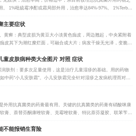
 1%吡硫霉净酊或霜局部外用，治愈率达84%-97%。 1%Terbin
膏。外用药膏是治疗体癣较好比较直观的治疗方式，可以做到直接给药，
癣主要症状
 1、黄癣：典型皮损为黄豆大小淡黄色痂皮，周边翘起，中央紧附着
痂皮其下为潮红糜烂面，可融合成大片；病发干燥无光泽，变脆易
发和遗留萎缩性瘢痕。2、一）黄癣：致病菌为黄癣菌。典型损害
贯穿，发...
儿童皮肤病种类大全图片 对照 症状
湿润肤剂：要多次足量使用，这是治疗儿童湿疹的基础。用的药物
如中药“小儿安肤霜”。小儿安肤霜完全针对湿疹之发病机理而对症
接涂抹于患处而强效修复皮损肌肤，用药方法简单，安全便捷，快
孩湿疹，但...
癣是外用抗真菌类的药膏最有用。关键的抗真菌类的药膏有硝酸咪康
软膏、萘替芬酮康唑软膏、克霉唑软膏、特比萘芬凝胶、联苯苄唑
，每日两次外涂于患处。一般治疗中可以使用外抹蒽林软膏，可用
，内服维...
能不能报销生育险