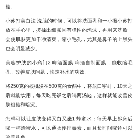
糙。
小苏打美白法 洗脸的时候，可以将洗面乳和一小撮小苏打
放在手心里，搓揉出细腻且有弹性的泡沫，再用来洗脸，
会使肌肤更加干净清爽，缩小毛孔，尤其是鼻子的上黑头
也会明显减少。
美容护肤的小窍门2 啤酒面膜 啤酒自制面膜，能收缩毛
孔，改善皮肤问题，快速补水的功效。
将250克的核桃浸在500克的食醋中，将瓶口密封，10天之
后就能饮用，每天吃完饭之后喝两汤匙，这样就能改善皮
肤粗糙和暗沉。
怎样可以让皮肤变得又白又嫩1 蜂蜜水：每天早上起床后
喝一杯蜂蜜水，可以通肠便排毒素，而且长时间喝还可以
改善肤色。