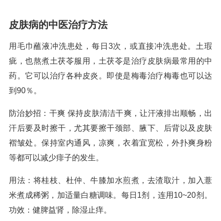
皮肤病的中医治疗方法
用毛巾蘸液冲洗患处，每日3次，或直接冲洗患处。土瑕
疵，也熬煮土茯苓服用，土茯苓是治疗皮肤病最常用的中
药。它可以治疗各种皮炎。即使是梅毒治疗梅毒也可以达
到90％。
防治妙招：干爽 保持皮肤清洁干爽，让汗液排出顺畅，出
汗后要及时擦干，尤其要擦干颈部、腋下、后背以及皮肤
褶皱处。保持室内通风，凉爽，衣着宜宽松，外扑爽身粉
等都可以减少痱子的发生。
用法：将桂枝、杜仲、牛膝加水煎煮，去渣取汁，加入薏
米煮成稀粥，加适量白糖调味。每日1剂，连用10~20剂。
功效：健脾益肾，除湿止痒。