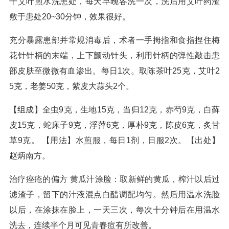
干艾叶煎水洗患处，每天早晚各洗一次，洗后用艾叶药渣
敷于患处20~30分钟，效果很好。
充分暴露患部并常规消毒后，术者一手拇指和食指捏住梅
花针针柄的末端，上下颤动针头，利用针柄的弹性敲击患
部皮肤至微微有血渗出。每日1次。取陈茶叶25克，艾叶2
5克，老姜50克，紫皮大蒜头2个。
【组成】全虫9克，生地15克，当归12克，赤芍9克，白藓
皮15克，蛇床子9克，浮萍6克，厚朴9克，陈皮6克，炙甘
草9克。 【用法】水煎服，每日1剂，日服2次。【出处】
赵炳南方。
治疗痤疮的偏方 黄瓜汁涂脸：取新鲜的黄瓜，榨汁以后过
滤渣子，留下的汁液混点白醋调配均匀。然后用温水洗脸
以后，在涂抹在脸上，一天三次，每次十分钟后在用温水
洗去，连续半个月可见青春痘有所改善。