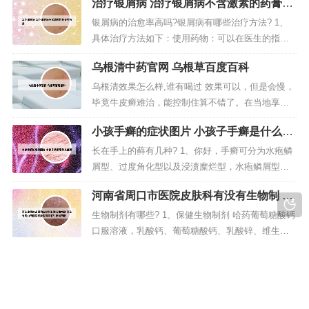
治疗银屑病 治疗银屑病不含激素的药膏有
功能是帮助人体达到促进钙磷吸收的效果。以一种
哪些
非常简单的方式，它可以帮助补充钙。如果人体缺
银屑病的治愈率高吗?银屑病有哪些治疗方法? 1、
乏这种维生素，就不能使其中的钙完全被人体吸
具体治疗方法如下：使用药物：可以在医生的指导
收。当然，它会使人们遭受...
下外用卡泊三醇软膏和卤米松乳膏，并配合口服消
乌根清中药官网 乌根草百度百科
银片，丹青胶囊等中成药。2、目前银屑病尚无办法
根治，但并非不治之症，适当的对症治疗可以控制
乌根清效果怎么样,谁有喝过 效果可以，但是会慢，
症状。3、牛皮癣也叫银屑病。确切的说，只要积极
毕竟牛皮癣难治，能控制住算不错了。在当地享誉
正确的治疗，牛皮癣是可以治好...
一定的知名度，各地患者也都慕名前来求医，乌根
小孩手癣的症状图片 小孩子手癣是什么症
清以传统中药工艺蒸、炒、蜜制、酒制等方式将二
状
十三种优质野生中药的药效完美融合，通过内服加
长在手上的藓有几种? 1、你好，手癣可分为水疱鳞
外用的治疗方法直达病灶，内外兼顾，根除患者皮
屑型、过度角化型以及浸渍糜烂型，水疱鳞屑型表
肤癣，且不易复发。效果还是比较可...
现为水疱和脱皮；过度角化型表现为皮肤过度增
河南省周口市医院皮肤科有没有生物制 河
厚、皲裂及脱皮；浸渍糜烂型表现为浸渍。2、皮损
南省周口市医院皮肤科有没有生物制剂啊
呈多形态，可见丘疹、水疱、糜烂、渗液和结痂等
生物制剂有哪些? 1、保健生物制剂 哈药葡萄糖酸钙
同时存在，常以其中二至三种为主。病情变化与季
口服溶液，乳酸钙、葡萄糖酸钙、乳酸锌、维生素
节关系密切，与饮食和休息也有一定...
D。瑞卡福抑菌喷剂，主要成分为乳酸、乳酸菌、乳
掌跎脓疱病涂什么药膏效果好 掌跎脓疱病
酸菌素等。主要功效为抑菌止痒，生殖感染类疾病
为什么久治不愈
的护理。2、医用生物制剂 ：医用生物制剂的生产，
用什么办法治疗掌趾脓包病 1、您好 问题分析： 掌
如疫苗，广谱生物制剂等的生产除具有像所有药物
跖脓疱病能治愈的。掌跖脓疱主要由于脾虚生湿，