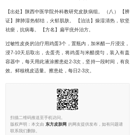
【出处】陕西中医学院外科教研究皮肤病组。 （八） 【辨
证】脾肺湿热郁结，火郁肌肤。 【治法】燥湿清热，软坚
祛瘀，抗病毒。 【方名】扁平疣外治方。
过敏性皮炎的治疗用鸡蛋3个，置瓶内，加米醋一斤浸没，
浸7-10天后取出，去蛋壳，将鸡蛋与米醋搅匀，装入有盖
容器中，每天用此液涂擦患处2-3次，坚持一段时间，有良
效。鲜核桃皮适量。擦患处，每日2-3次。
扫描二维码推送至手机访问。
版权声明：本文由
东方皮肤网
的网友提供发布，如有问题请
联系我们删除。