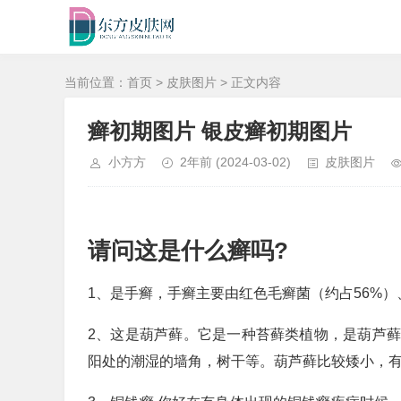
当前位置：
首页
>
皮肤图片
> 正文内容
癣初期图片 银皮癣初期图片
小方方
2年前
(2024-03-02)
皮肤图片
请问这是什么癣吗?
1、是手癣，手癣主要由红色毛癣菌（约占56%）
2、这是葫芦藓。它是一种苔藓类植物，是葫芦
阳处的潮湿的墙角，树干等。葫芦藓比较矮小，