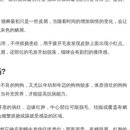
，猫癣最初只是一些皮屑，当随着时间的增加病情的变化，会让
点灰色的鳞屑。
瘙痒，不停抓挠患处，用手拨开毛发发现皮肤上面出现小红点。
皮屑，还部位的毛发开始脱落，猫咪会有剧烈的瘙痒感。
?
养不良的狗狗，又尤以年幼和年迈的狗狗较多，体质强壮的狗狗
适当补充营养，才能提高抗病能力。
环形的病灶，边缘红肿，中心部位可能脱毛、结痂或覆盖有鳞
会频繁抓挠或舔舐受感染的区域。
虽然它确实和螨虫发病症状类似：圆形斑秃，有鳞脱屑，红肿的