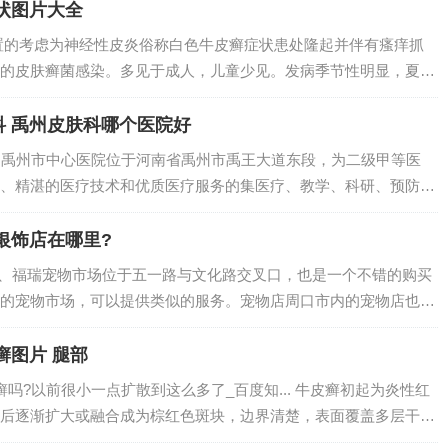
...
状图片大全
置的考虑为神经性皮炎俗称白色牛皮癣症状患处隆起并伴有瘙痒抓
的皮肤癣菌感染。多见于成人，儿童少见。发病季节性明显，夏秋
菌很容易入侵，或是洗澡经常没有吹干，有的狗狗就是洗完澡后就
，长此以往，...
 禹州皮肤科哪个医院好
1、禹州市中心医院位于河南省禹州市禹王大道东段，为二级甲等医
、精湛的医疗技术和优质医疗服务的集医疗、教学、科研、预防、
级综合性医院。2、效果很好，特别对祛斑麻点。是宋庙中心医
菜市场，进入...
银饰店在哪里?
1、福瑞宠物市场位于五一路与文化路交叉口，也是一个不错的购买
的宠物市场，可以提供类似的服务。宠物店周口市内的宠物店也是
展柜有限公司位于周口市川汇区七一路与芙蓉街交叉口南，主营：
星冰箱冷柜...
癣图片 腿部
吗?以前很小一点扩散到这么多了_百度知... 牛皮癣初起为炎性红
后逐渐扩大或融合成为棕红色斑块，边界清楚，表面覆盖多层干燥
除表面鳞屑，逐渐露出一层淡红色发亮的半透明薄膜，称薄膜现