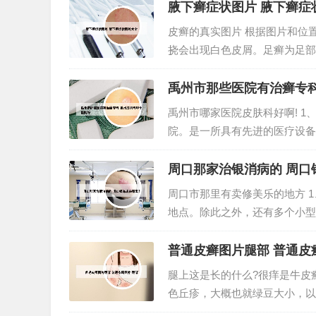
色的鳞屑脱落。怎么判断脸上长癣1
腋下癣症状图片 腋下癣症
皮癣的真实图片 根据图片和位
挠会出现白色皮屑。足癣为足部
病重，冬春病减。皮肤受损，真
立马跑开了，家长也没有坚持擦干
禹州市那些医院有治癣专科
禹州市哪家医院皮肤科好啊! 
院。是一所具有先进的医疗设备
保健、急救、康复等为一体的二
院。3、大禹像西边，一百米有个
周口那家治银消病的 周口
周口市那里有卖修美乐的地方 
地点。除此之外，还有多个小型
购买宠物狗的好去处。2、金磊
冰箱展柜的制作、销售、安装。星
普通皮癣图片腿部 普通皮
腿上这是长的什么?很痒是牛皮癣
色丘疹，大概也就绿豆大小，以
的灰白色或银白色鳞屑。轻轻刮