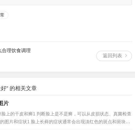
常
么合理饮食调理
返回列表
好” 的相关文章
图片
辨脸上的干皮和癣1 判断脸上是不是癣，可以从皮损状态、真菌检查
的图片和症状1 脸上长藓的症状通常会出现淡红色的斑点和斑块，
数患者可能会出现轻度的瘙痒感和不适感，并且在抓挠后会出现白