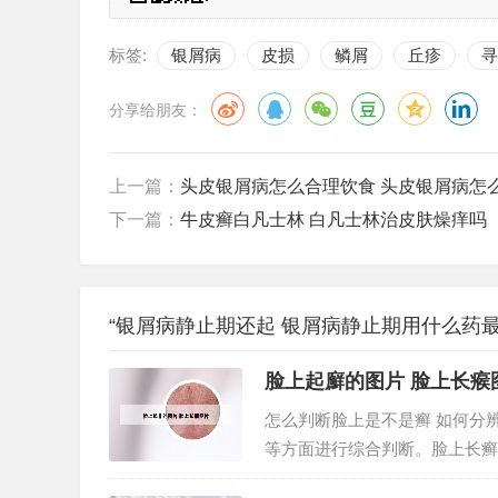
标签:
银屑病
皮损
鳞屑
丘疹
寻
分享给朋友：
上一篇：
头皮银屑病怎么合理饮食 头皮银屑病怎
下一篇：
牛皮癣白凡士林 白凡士林治皮肤燥痒吗
“银屑病静止期还起 银屑病静止期用什么药最
脸上起廯的图片 脸上长瘊
怎么判断脸上是不是癣 如何分
等方面进行综合判断。脸上长癣
而且颜色会出现逐渐变白，有少