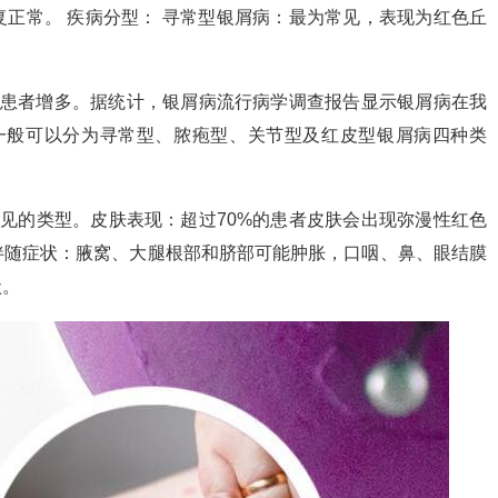
正常。 疾病分型： 寻常型银屑病：最为常见，表现为红色丘
年患者增多。据统计，银屑病流行病学调查报告显示银屑病在我
，一般可以分为寻常型、脓疱型、关节型及红皮型银屑病四种类
见的类型。皮肤表现：超过70%的患者皮肤会出现弥漫性红色
伴随症状：腋窝、大腿根部和脐部可能肿胀，口咽、鼻、眼结膜
状。