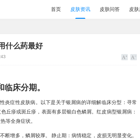
首页
皮肤资讯
皮肤问答
皮肤
用什么药最好
243
和临床分期。
慢性炎症性皮肤病。以下是关于银屑病的详细解临床分型：寻常
红色丘疹或斑丘疹，表面有多层银白色鳞屑。红皮病型银屑病：
发热等全身症状。
损不断增多，鳞屑较厚。 静止期：病情稳定，皮损无明显变化。