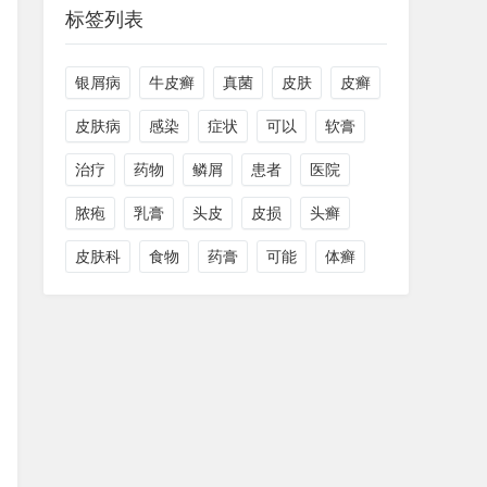
标签列表
银屑病
牛皮癣
真菌
皮肤
皮癣
皮肤病
感染
症状
可以
软膏
治疗
药物
鳞屑
患者
医院
脓疱
乳膏
头皮
皮损
头癣
皮肤科
食物
药膏
可能
体癣