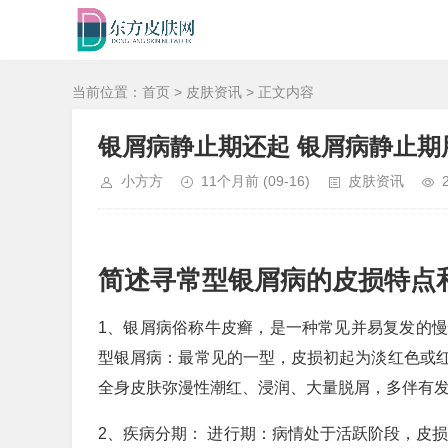
当前位置：
首页
>
皮肤资讯
> 正文内容
银屑病静止期还起 银屑病静止期
小方方
11个月前
(09-16)
皮肤资讯
简述寻常型银屑病的皮损特点
1、银屑病俗称牛皮癣，是一种常见并易复发的
型银屑病：最常见的一型，皮损初起为淡红色或
全身皮肤弥漫性潮红、浸润、大量脱屑，多伴有
2、疾病分期： 进行期：病情处于活跃阶段，皮