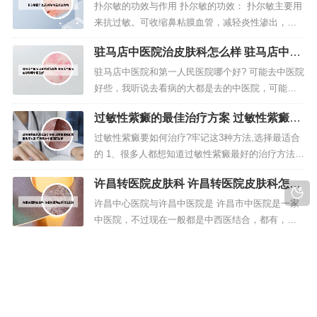
院，市医疗保险和新农合作医疗定点医院，河南中
扑尔敏的功效与作用 扑尔敏的功效： 扑尔敏主要用
医学院教学医院和“110”、“120”社会联动医院。民权
来抗过敏。可收缩鼻粘膜血管，减轻炎性渗出，缓
县中医...
解鼻塞，流涕，喷嚏等症状，一般在鼻部症状减轻
驻马店中医院治皮肤科怎么样 驻马店中医
后即可停用。扑与敏的药理作用：适用于皮肤过敏
院皮肤科哪个医生好
症：荨麻疹，湿疹，皮炎，药疹，皮肤瘙痒症，神
驻马店中医院和第一人民医院哪个好? 可能去中医院
经性皮炎，虫咬症，日光性皮炎，也可用于过敏性
好些，我听说去看病的大都是去的中医院，可能是
鼻炎，药物及食物过敏。也可用于...
费用底些。当然是中心医院了，中心医院的设备是
过敏性紫癜的最佳治疗方案 过敏性紫癜的
比较好的，医生也有几个高明的，人民医院天天都
最佳治疗方案 广州科大中医医院信赖
冷冷清清的，几乎都没人。治疗手段不同 人民医
过敏性紫癜要如何治疗?牢记这3种方法,选择最适合
院：在治疗手段方面，主要依赖于通过现代工艺加
的 1、很多人都想知道过敏性紫癜最好的治疗方法，
工过后的各种中西药制剂，以及特定...
下面就带大家去了解一下吧。第一：药物能够达到
许昌转医院皮肤科 许昌转医院皮肤科怎么
一种缓解的作用。目前来说常规的治疗反法就是口
转
服维生素C，路丁，钙剂或活血化瘀中药，如丹参
许昌中心医院与许昌中医院是 许昌市中医院是一家
片，当归片等。2、小儿过敏性紫癜的治疗方法 一般
中医院，不过现在一般都是中西医结合，都有，最
治疗 卧牀休息，积极寻...
近几年发展也还不错，现在是三甲中医院，在前进
昆山医院可以治银消病 昆山医院 皮肤科
路与毓秀路交叉口。有！许昌中心医院，许昌市立
医院，许昌中医院三甲。许昌市中心医院（也就是
昆山有哪些比较有名的医院? 1、昆山花桥有两家三
专医院）是三级甲等的。其他的都是二级。许昌市
甲。昆山花桥三甲医院分别为，昆山市第一人民医
中医院是三级甲等中医院，和综合性医...
院和昆山市第四人民医院。2、昆山东方医院是私立