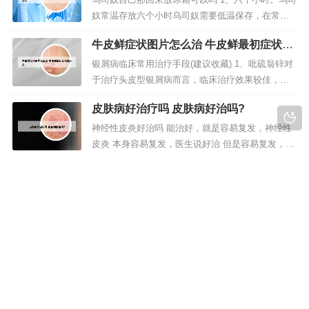
晕。2、患头皮牛皮癣后头屑明显增多也是其明显的
奴常温存放六个小时乌司奴需要低温保存，在常温
症状，同时头皮上还会出现带状...
下存放的时间并不长，只能存放六小时。2、阿达木
牛皮鲜症状图片怎么治 牛皮鲜最初症状是
单抗注射液是全球首个获批上市的全人源抗肿瘤坏
什么
死因子ɑ单克隆抗体，能特异性地与可溶性人TNF-ɑ
银屑病临床常用治疗手段(建议收藏) 1、吡硫翁锌对
结合并阻断其与细胞表面TNF受体p55和p75的相互
于治疗头皮型银屑病而言，临床治疗效果较佳，它
作用，从而有效地...
既可以对表皮细菌、表皮真菌的生长予以抑制，又
皮肤病好治疗吗 皮肤病好治吗?
可以对皮脂分泌进行调节，还可以对皮肤瘙痒予以
缓解。2、治疗方法静止、消退期银屑病的治疗，以
神经性皮炎好治吗 能治好，就是容易复发，神经性
外用治疗为主；对顽固、泛发皮损，可采用下列方
皮炎 本身容易复发，医生说好治 但是容易复发，我
法治疗：光化学疗法（PUVA...
妹妹的情况就是会时好时坏，前不久，我给她买了
郑州银屑病研究所怎么找 郑州市银屑病研
一瓶御用皮炎膏，效果明显，已经三个月没再复发
究会所看病怎么样
了，也听了建议不再吃辣了，希望可以根治。神经
郑州哪家治疗银屑病最好 1、郑州治疗牛皮癣可以去
性皮炎很难除根，可通过避免情绪焦虑紧张等诱
南阳路上的一家皮肤科中医院看诊，牛皮癣是皮肤
因，预防再发。神经性皮炎又称慢性...
疾病，去皮肤科看诊是最稳妥的，现在中医治疗可
以从内部进行治疗调理，结合西医双管齐下专治牛
皮癣等皮肤疑难疾病。2、郑州中都皮肤病牛皮癣专
版权所有 Copyright © 2023-2030 sc-eart.com All rights reserve |
科医院，北京京城皮肤病医院是属于连锁。3、牛皮
蜀ICP备06021086号-1
癣的治疗方法是因人而异的，因...
声明：本站部分文字及图片来自于网络，如有侵权请您联系本站删
除