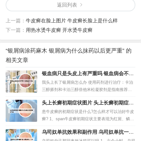
返回列表
上一篇：
牛皮癣在脸上图片 牛皮癣长脸上是什么样
下一篇：
用热水烫牛皮癣 开水烫牛皮癣
“银屑病涂药麻木 银屑病为什么抹药以后更严重” 的
相关文章
银血病只是头皮上有严重吗 银血病会不会
传染?
我头上长了银屑病怎么办 使用药剂进行治疗：卡泊
三醇搽剂和卡泊三醇倍他米松凝胶剂是指南推荐的
头皮银屑病用药选择，能有效改善头皮银屑病的症
头上长癣初期症状图片 头上长癣初期症状
状。病情分析： 牛皮癣（银屑病）是可以治疗控制
图片大全
的，可以注射曲安奈德，益赛普，口服甲氨喋呤
患牛皮癣的初期症状是什么?怎么样才可以治好牛皮
等。使用糠溜油外涂治疗。也可以配合中医用中药
癣? 1、span牛皮癣初期症状主要表现为红斑、鳞
治疗。头皮银屑病作为银屑病的组成部...
屑、半透明薄膜、点状出血等，刚开始为皮肤上局
乌司奴单抗效果和副作用 乌司奴单抗一年
限的红色丘疹或斑丘疹，高出皮肤，有针尖至绿豆
打几次
大小，底部浸润明显，边缘清楚，周围有炎症红
乌司奴自己那回来放冰箱可以吗 1、六个小时。乌司