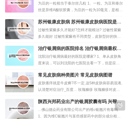
为豆的一粒相当于泰尔丝几粒 1、一粒。为豆和泰尔
丝是异维A酸软胶囊，为豆的一粒为10毫克，是相当
于泰尔丝一粒的，原因是一粒泰尔丝也是10毫克。
苏州银康皮肤病 苏州银康皮肤病医院是正
2、一粒。为豆是一种异维A酸软胶囊，适用于重度
规吗
难治性结节性痤疮。3、一般的话，每天2次，每次1
过敏性紫癜多久才能好?怎样才能根治? 过敏性紫癜
颗，如果比较重，或者体重较大者，每天3次，每次
多久能好 过敏性紫癜有不同类型，皮肤型好的快，2
一颗。 泰尔丝一定...
周左右。腹型因人而异3月-3年；肾型最慢不易根
治疗银屑病的医院排名 治疗银屑病最权威
治。过敏性紫癜这种病在医学上称为百变紫癜，病
的医院专家是谁
情并发比较大，会并发很多关发症，有的治几天甚
沈阳治疗银屑病最好的医院是哪家? 1、单从皮肤角
至几个月就能好，有的反复发作，不得痊愈，经过
度来说，可以到沈阳的七医院去看一下，但是应该
专业的中医紫癜专家或中西医...
不会起到很好的效果，最好是到辽宁中医系统的调
常见皮肤病种类图片 常见皮肤病图谱
理一下内分泌，及根据自己的身体情况，做个外敷
内调。毕竟中医药调理还是从全方位的考虑，但是
皮肤瘙痒就是牛皮癣?不一定,这5种皮肤病容易混淆,
过程会比较慢。2、沈阳治疗牛皮癣效果最好的是沈
认清楚对症治疗_百度... 玫瑰糠疹 玫瑰糠疹对皮肤
阳二零一医院皮肤科。他们专业治...
的损害部位主要在患者四肢以及躯干，皮肤损害的
陕西兴邦药业出产的银屑胶囊有吗 兴帮银
长轴通常与皮纹的纹路是一致的。患者皮肤表面会
屑胶囊
有一些鳞屑出现，鳞屑的主要特点是薄并且细小
...佛山德众药业有限公司出产的维c银翘片有毒吗
的。另一种则是皮肤本身的疾病，例如：皮炎、湿
1、因为维C银翘片与某些感冒药中的部分成分相
疹、牛皮癣等皮肤病大多数...
同，并用存在叠加过量用药风险，有可能增加肾毒