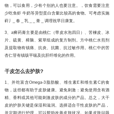
物，可以食用，少有个别的人也要注意。，饮食需要注意
少吃鱼虾 牛奶等异型蛋白含量比较高的食物。可考虑实施
蓒丿_ 春 _ 乳 _ _ 膏 _ 调理祝早日康复。
3、a癣药膏主要是由桃仁（带皮水泡四日）、苦楝皮、冰
片、硫黄、樟脑、紫草组成的复方制剂。方中桃仁水煎剂
及提取物有镇痛、抗炎、抗菌、抗过敏作用。桃仁中的苦
杏仁苷有镇咳平喘及抗肝纤维化的作用。
干皮怎么去护肤?
1、并吃富含Omega-3脂肪酸、维生素E和维生素C的食
物，这些都有助于皮肤健康。避免刺激：避免使用含有酒
精、香料或其他可能刺激皮肤的成分的产品。总之，大干
皮的护肤关键是保湿和滋润。选择适合干性皮肤的产品，
并定期进行护理，可以帮助改善皮肤状况。如果皮肤问题