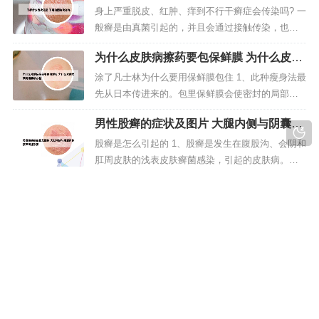
接触，否则即使治疗好了体癣也会因再次感染真菌
身上严重脱皮、红肿、痒到不行干癣症会传染吗? 一
而复发。由于风湿病非常顽固，世界卫生组织中心
般癣是由真菌引起的，并且会通过接触传染，也会
将其列为第二癌症，所以非要有对...
自身传染。不同的癣表现不同，但是都异于正常皮
为什么皮肤病擦药要包保鲜膜 为什么皮肤
肤，可以治疗。体癣是会传染的。一般一两天即可
类药膏需要放冰箱
发病，初发时为小的丘疹，逐渐向外扩大，体癣如
涂了凡士林为什么要用保鲜膜包住 1、此种瘦身法最
果不及时治疗，一般会在病损部位扩大加重。真菌
先从日本传进来的。包里保鲜膜会使密封的局部流
感染所致的是会传染。体癣是发生于...
汗，所以，可以提高局部的新陈代谢。待泡完澡后
男性股癣的症状及图片 大腿内侧与阴囊两
可以以冷水冲淋包里保鲜膜的部位。如此一来就可
侧瘙痒潮湿发黑
以调理肌肤、雕塑的目的。2、一般理论来说，这样
股癣是怎么引起的 1、股癣是发生在腹股沟、会阴和
可以更好的去除黑头，用塑料薄膜覆盖保鲜膜的作
肛周皮肤的浅表皮肤癣菌感染，引起的皮肤病。股
用是给鼻子创造一个暂时密封的状...
癣的发生与局部的潮湿、闷热有关，股癣主要是由
对称癣图片症状 对称癣图片大全
人与人之间的接触传染，也可以由自身其他部位的
传染，大多数与足癣传染有关。2、股癣是一种真菌
皮癣的真实图片 根据图片和位置的考虑为神经性皮
感染性疾病，是有皮肤癣菌感染引起，长在大腿根
炎俗称白色牛皮癣症状患处隆起并伴有瘙痒抓挠会
部、臀部的癣。早期表现就是局部...
出现白色皮屑。足癣为足部的皮肤癣菌感染。多见
于成人，儿童少见。发病季节性明显，夏秋病重，
冬春病减。皮肤受损，真菌很容易入侵，或是洗澡
版权所有 Copyright © 2023-2030 sc-eart.com All rights reserve |
经常没有吹干，有的狗狗就是洗完澡后就立马跑开
蜀ICP备06021086号-1
了，家长也没有坚持擦干，长此以往，...
声明：本站部分文字及图片来自于网络，如有侵权请您联系本站删