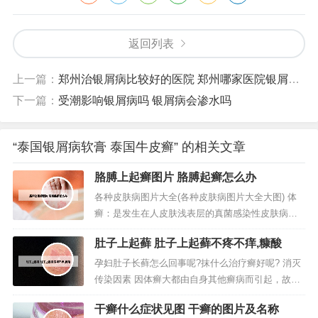
返回列表
上一篇：
郑州治银屑病比较好的医院 郑州哪家医院银屑病看的好
下一篇：
受潮影响银屑病吗 银屑病会渗水吗
“泰国银屑病软膏 泰国牛皮癣” 的相关文章
胳膊上起癣图片 胳膊起癣怎么办
各种皮肤病图片大全(各种皮肤病图片大全大图) 体
癣：是发生在人皮肤浅表层的真菌感染性皮肤病，
分为直接接触和间接接触传染。主要表现为红色斑
肚子上起藓 肚子上起藓不疼不痒,糠酸
块、干鳞湿硬、皮肤瘙痒、多环重叠。这些皮肤病
主要体现在皮肤易瘙痒、手足会皲裂等。银屑病图
孕妇肚子长藓怎么回事呢?抹什么治疗癣好呢? 消灭
片 人体100种皮肤病对照图片：银屑病 银屑病是一
传染因素 因体癣大都由自身其他癣病而引起，故治
种自身免疫性疾病。症状通常...
疗体癣的同时要治疗其他部位的癣病，如头癣、手
干癣什么症状见图 干癣的图片及名称
癣、足癣等。还应避免与其他患有癣病的人或动物