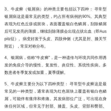
3、牛皮癣（银屑病）的种类主要包括以下四种： 寻常型
银屑病这是最常见的类型，约占所有病例的90%。其典型
表现为红色丘疹或斑块，表面覆盖银白色鳞屑，刮除鳞屑
后可见发亮的薄膜，继续刮除薄膜会出现点状出血（即Aus
pitz征）。病变好发于头皮、四肢伸侧（尤其是肘、膝关节
附近），常呈对称分布。
4、银屑病，俗称“牛皮癣”，是一种遗传与环境共同作用诱
发的免疫介导的慢性、复发性、炎症性、系统性疾病。多
数患者冬季复发或加重，夏季缓解。
5、牛皮癣主要分为以下四种类型： 寻常型牛皮癣这是最
常见的一种类型，通常表现为红色斑块上覆盖有银白色鳞
屑，可能伴有瘙痒和疼痛。其发病部位广泛，可出现在身
体任何区域，但常见于肘部、膝盖、头皮、背部和臀部。