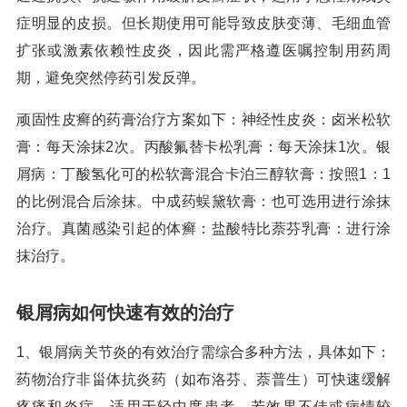
症明显的皮损。但长期使用可能导致皮肤变薄、毛细血管
扩张或激素依赖性皮炎，因此需严格遵医嘱控制用药周
期，避免突然停药引发反弹。
顽固性皮癣的药膏治疗方案如下：神经性皮炎：卤米松软
膏：每天涂抹2次。丙酸氟替卡松乳膏：每天涂抹1次。银
屑病：丁酸氢化可的松软膏混合卡泊三醇软膏：按照1：1
的比例混合后涂抹。中成药蜈黛软膏：也可选用进行涂抹
治疗。真菌感染引起的体癣：盐酸特比萘芬乳膏：进行涂
抹治疗。
银屑病如何快速有效的治疗
1、银屑病关节炎的有效治疗需综合多种方法，具体如下：
药物治疗非甾体抗炎药（如布洛芬、萘普生）可快速缓解
疼痛和炎症，适用于轻中度患者。若效果不佳或病情较