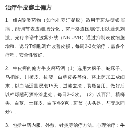
治疗牛皮癣土偏方
1、维A酸类药物（如他扎罗汀凝胶）适用于斑块型银屑
病，能调节表皮细胞分化，需严格遵医嘱使用以避免刺
激。光疗窄谱中波紫外线（NB-UVB）通过抑制表皮细胞
增殖、诱导T细胞凋亡改善皮损，每周2-3次治疗，需多个
疗程，安全性较好。
2、牛皮癣的偏方牛皮癣药酒（1）选用大枫子、蛇床子、
乌梢蛇、川橙皮、拔契、白藓皮各等份。将上药加工成细
末，以白酒适量浸泡15天，过滤去渣，装瓶备用。做好后
以棉球蘸药酒外涂患处，每日2~3次。（2）以百部、槟榔
尖、白芨、土槿皮、白芷各9克，斑蝥（去头足、与无米同
炒）。
3、包括中药内服、外敷、针灸等治疗方法。心理治疗：牛