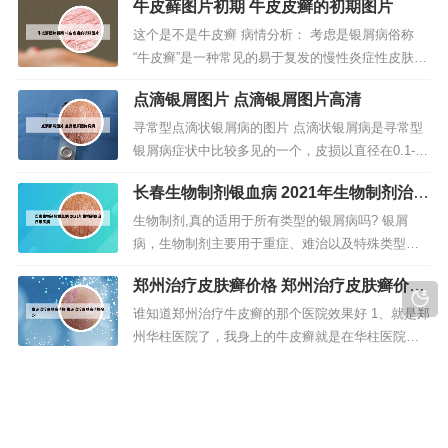
牛皮藓图片初期 牛皮皮癣的初期图片
合在一起使用，治疗牛皮癣的效果是十分明显的，
坚持用词中药秘方治疗，能让病人牛皮癣的症状得
这个是不是牛皮癣 病情分析： 考虑是银屑病俗称
到及时的缓解。使用药物：可以在医生的指导下外
“牛皮癣”是一种常见的易于复发的慢性炎症性皮肤
用卡泊三醇软膏和卤米松乳膏，并配...
病， 指导意见： 特征性损害为红色丘疹或斑块上覆
点滴银屑图片 点滴银屑图片高清
有多层银白色鳞屑。病情分析：你好，牛皮癣的病
因是不明确的，主要是表现为皮肤上的红斑一 鳞屑
寻常型点滴状银屑病的图片 点滴状银屑病是寻常型
。可以伴有瘙的感觉或是不痒。是牛皮癣。牛皮癣
银屑病症状中比较多见的一个，皮损以直径在0.1-0.
是比较顽固性皮肤病。多注...
5厘米大小的红丘疹为主，散布于全身各处，多见于
长春生物制剂银血病 2021年生物制剂治疗
20岁以下患者，儿童患点滴状银屑病的症状比较
银屑病
多。寻常型银屑病其实还是比较好治疗的，不过如
生物制剂,真的适用于所有类型的银屑病吗? 银屑
果没有及时得到合理的医治，就有可能转化成其他
病，生物制剂主要用于重症、难治以及特殊类型银
类型的银屑病，那时候更难...
屑病患者。生物制剂对于重度银屑病患者的疗效较
郑州治疗皮肤癣价格 郑州治疗皮肤癣价格
好，可以快速缓解症状，减轻病情。对于那些对传
多少
统治疗无效的银屑病患者，生物制剂是一种较好的
谁知道郑州治疗牛皮癣的那个医院效果好 1、就是郑
选择，可以提高治疗效果。银屑病目前是无法彻底
州华柱医院了，我身上的牛皮癣就是在华柱医院治
治愈的，常见的治疗都是抑制为主。第...
好的，华柱医院的药用后止痒比较快，见效也很快
牛皮廨图片牛皮廨怎样冶 牛皮廨图片 牛皮
的。2、【郑州华柱医院牛皮癣治疗中心】的王华柱
廨能治好吗
大夫治疗牛皮癣不错。我大伯的外侄女就在是这家
牛皮廨是很常见皮肤病,牛皮廨可以用什么药? 1、牛
医院治好的。地址在 郑州市二七广场东行100米路
皮癣是一种慢性炎症性疾病，具体发病原因不清