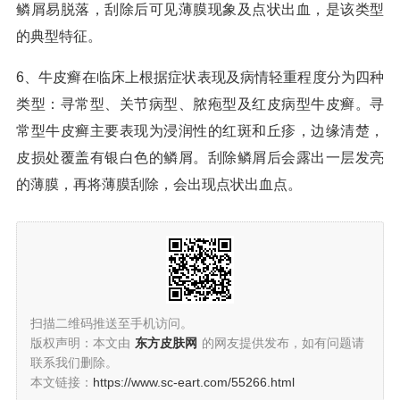
鳞屑易脱落，刮除后可见薄膜现象及点状出血，是该类型
的典型特征。
6、牛皮癣在临床上根据症状表现及病情轻重程度分为四种
类型：寻常型、关节病型、脓疱型及红皮病型牛皮癣。寻
常型牛皮癣主要表现为浸润性的红斑和丘疹，边缘清楚，
皮损处覆盖有银白色的鳞屑。刮除鳞屑后会露出一层发亮
的薄膜，再将薄膜刮除，会出现点状出血点。
扫描二维码推送至手机访问。
版权声明：本文由
东方皮肤网
的网友提供发布，如有问题请
联系我们删除。
本文链接：
https://www.sc-eart.com/55266.html