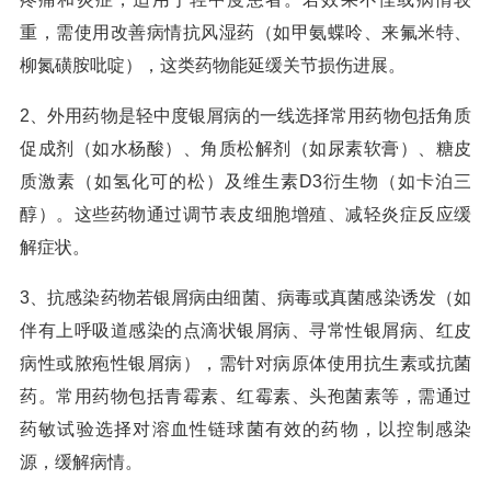
重，需使用改善病情抗风湿药（如甲氨蝶呤、来氟米特、
柳氮磺胺吡啶），这类药物能延缓关节损伤进展。
2、外用药物是轻中度银屑病的一线选择常用药物包括角质
促成剂（如水杨酸）、角质松解剂（如尿素软膏）、糖皮
质激素（如氢化可的松）及维生素D3衍生物（如卡泊三
醇）。这些药物通过调节表皮细胞增殖、减轻炎症反应缓
解症状。
3、抗感染药物若银屑病由细菌、病毒或真菌感染诱发（如
伴有上呼吸道感染的点滴状银屑病、寻常性银屑病、红皮
病性或脓疱性银屑病），需针对病原体使用抗生素或抗菌
药。常用药物包括青霉素、红霉素、头孢菌素等，需通过
药敏试验选择对溶血性链球菌有效的药物，以控制感染
源，缓解病情。