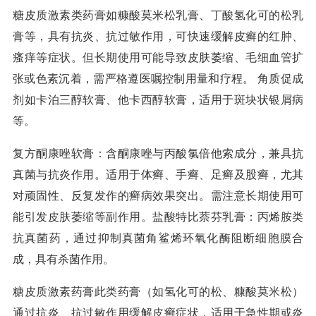
糖皮质激素类药膏如糠酸莫米松乳膏、丁酸氢化可的松乳
膏等，具有抗炎、抗过敏作用，可快速缓解皮癣的红肿、
瘙痒等症状。但长期使用可能导致皮肤萎缩、毛细血管扩
张或色素沉着，需严格遵医嘱控制用量和疗程。 角质促成
剂如卡泊三醇软膏、他卡西醇软膏，适用于斑块状银屑病
等。
复方酮康唑软膏：含酮康唑与丙酸氯倍他索成分，兼具抗
真菌与抗炎作用。适用于体癣、手癣、足癣及股癣，尤其
对顽固性、反复发作的癣病效果突出。需注意长期使用可
能引发皮肤萎缩等副作用。盐酸特比萘芬乳膏：丙烯胺类
抗真菌药，通过抑制真菌角鲨烯环氧化酶阻断细胞膜合
成，具有杀菌作用。
糖皮质激素药膏此类药膏（如氢化可的松、糠酸莫米松）
通过抗炎、抗过敏作用缓解皮癣症状，适用于急性期或炎