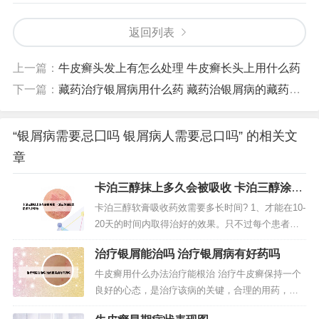
返回列表
上一篇：
牛皮癣头发上有怎么处理 牛皮癣长头上用什么药
下一篇：
藏药治疗银屑病用什么药 藏药治银屑病的藏药有哪些
“银屑病需要忌囗吗 银屑病人需要忌口吗” 的相关文
章
卡泊三醇抹上多久会被吸收 卡泊三醇涂抹
之后多久会吸收
卡泊三醇软膏吸收药效需要多长时间? 1、才能在10-
20天的时间内取得治好的效果。只不过每个患者自
身病情程度会有不同，后期在有效治疗期间所需的
治疗银屑能治吗 治疗银屑病有好药吗
疗程天数也肯定会有不同变化，并不是每个人都能
在固定时间内有效治好。都能在固定时间内有效治
牛皮癣用什么办法治疗能根治 治疗牛皮癣保持一个
好。2、而患者在使用卡泊三醇软膏进行治疗的时
良好的心态，是治疗该病的关键，合理的用药，还
候，通常两个疗程就会见效了...
是可以降低其复发几率的。用药时应注意：不可片