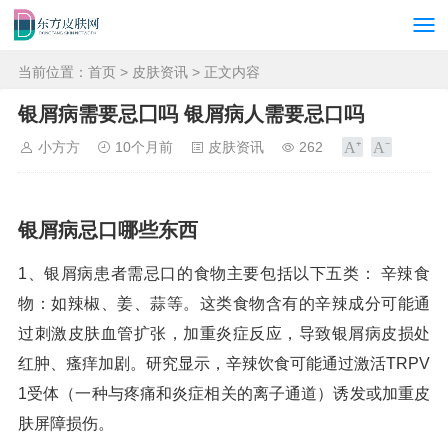
当前位置：
首页
>
皮肤资讯
> 正文内容
银屑病需要忌囗吗 银屑病人需要忌口吗
小方方
10个月前
皮肤资讯
262
银屑病忌口哪些东西
1、银屑病患者需忌口的食物主要包括以下五类： 辛辣食
物：如辣椒、姜、蒜等。这类食物含有的辛辣成分可能通
过刺激皮肤血管扩张，加重炎症反应，导致银屑病皮损处
红肿、瘙痒加剧。研究显示，辛辣饮食可能通过激活TRPV
1受体（一种与疼痛和炎症相关的离子通道）诱发或加重皮
肤屏障损伤。