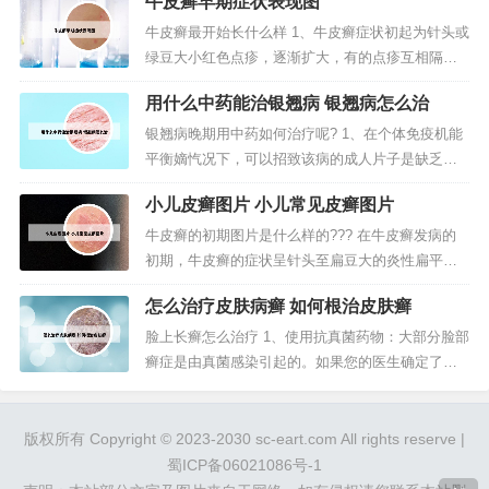
牛皮癣早期症状表现图
面追求近期疗效。西医治疗虽然快捷，但是容易复
发。选用中医治疗比较好。第一：双氧水治疗牛皮
牛皮癣最开始长什么样 1、牛皮癣症状初起为针头或
癣。双氧水在我们的日常生活中非常常见，此偏方
绿豆大小红色点疹，逐渐扩大，有的点疹互相隔合
需要将双氧水稀释，在双氧水中兑入一...
形成斑片。表面覆盖有干燥的银色鳞屑，轻轻刮除
用什么中药能治银翘病 银翘病怎么治
鳞屑，可见小片血点；牛皮癣特征：一是奇痒，二
是易反复发作。建议您及时到正规医院确诊病情。
银翘病晚期用中药如何治疗呢? 1、在个体免疫机能
2、常见的基础病变为红斑和鳞屑，即在红斑的基础
平衡嫡忾况下，可以招致该病的成人片子是缺乏阻
上出现白色鳞屑，常见于头皮、肘...
挡力从而致病，治疗的时候要根据病情、体质和病
小儿皮癣图片 小儿常见皮癣图片
因等因素，真正做到“对病下药”。2、临床上，银屑
病可以用中药药浴的方法来进行治疗，主要就是用
牛皮癣的初期图片是什么样的??? 在牛皮癣发病的
侧柏叶、生地、玄参等药物制成的柏黄洗剂，效果
初期，牛皮癣的症状呈针头至扁豆大的炎性扁平丘
比较理想。3、炎症明显、皮损...
疹，随着时间的推移，患处会逐渐增大为钱币大
怎么治疗皮肤病癣 如何根治皮肤癣
小，并且会出现很多银白色的鳞屑。牛皮癣患者会
继发红皮病型银屑病，有时会有少量渗液，附有湿
脸上长癣怎么治疗 1、使用抗真菌药物：大部分脸部
性鳞屑。牛皮癣（Psoriasis）是一种常见的慢性皮
癣症是由真菌感染引起的。如果您的医生确定了真
肤病，又称银屑病。其特征...
菌感染的病因，那么口服或涂抹抗真菌药物可能是
最好的治疗方法。常用的药物有钝甲硫磷、特比萘
芬等。2、儿童脸上长癣药物治疗：家庭用药（1）
版权所有 Copyright © 2023-2030 sc-eart.com All rights reserve |
0．2%苯海拉明糖浆1-2毫克／公斤体重/日，分3-4
蜀ICP备06021086号-1
次口服。或用扑尔敏0...