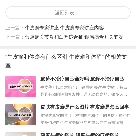
返回列表
上一篇：
牛皮癣专家讲座 牛皮癣专家讲座内容
下一篇：
银屑病关节炎和白塞综合征 银屑病合并关节炎
“牛皮癣和体癣有什么区别 牛皮癣和体藓” 的相关文
章
皮藓不治疗自己会好吗 皮藓不治疗自己会
好吗会传染吗
牛皮藓可以自愈吗? 1、银屑病俗称“牛皮癣”，特点
是具有顽固性和复发性，是无法自愈的。很多人以
为牛皮癣是小病，误以为可以随着年龄增长自愈，
皮肤有皮癣是什么图片 有皮癣是怎么回事
但实际上是要及早治疗的。我女儿的腿部一开始长
了些红色丘疹，上面还覆有一层层白色鳞屑。2、牛
皮癣的真实图片 1、根据图片和位置的考虑为神经性
皮癣每天运动出汗能自愈吗1 牛皮癣每天运动出汗可
皮炎俗称白色牛皮癣症状患处隆起并伴有瘙痒抓挠
能会自愈。牛皮癣是常见的...
会出现白色皮屑。足癣为足部的皮肤癣菌感染。多
轻度头癣的图片 轻度头癣的症状图片