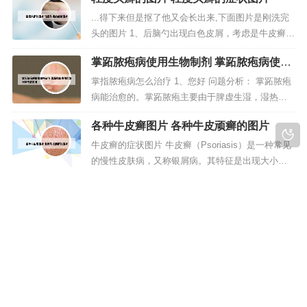
见于成人，儿童少见。发病季节性明显，夏秋病
重，冬春病减。2、皮肤受损，真菌很容易入侵，或
...得下来但是抠了他又会长出来,下面图片是刚洗完
是洗澡经常没有吹干，有的狗狗就是洗完澡后就立
头的图片 1、后脑勺出现白色皮屑，考虑是牛皮癣，
马跑开了，家长也没有坚持擦干，长...
头癣，脂溢性皮炎等，建议及时挂皮肤科就诊，使
掌跖脓疱病使用生物制剂 掌跖脓疱病使用
用杀菌消炎的药物治疗，注意个人卫生，避免吃辛
生物制剂有用吗
辣刺激性食物，不要使用刺激性染发剂。2、天天洗
掌指脓疱病怎么治疗 1、您好 问题分析： 掌跖脓疱
头没问题，只要不让头发洗得太干就可以了。一般
病能治愈的。掌跖脓疱主要由于脾虚生湿，湿热内
中性发质约2到3天洗一次...
蕴，或外感湿热邪毒，以致邪毒循经外越蕴于掌跖
各种牛皮癣图片 各种牛皮顽癣的图片
而发。 指导建议：治疗以消炎抗病毒为主，例如口
服泛昔洛韦片、万乃洛韦、强的松或涂阿昔洛韦软
牛皮癣的症状图片 牛皮癣（Psoriasis）是一种常见
膏治疗。2、【临床治疗】 目前治疗掌跖脓疱病的方
的慢性皮肤病，又称银屑病。其特征是出现大小不
法不多，西药治疗一般选择...
等的丘疹，红斑，表面覆盖着银白色鳞屑，边界清
长皮藓擦什么药 皮藓涂什么
楚，好发于头皮、四肢伸侧及背部。男性多于女
性。春冬季节容易复发或加重，而夏秋季多缓解。
脸上一小块粗糙干皮癣 肠胃功能不好也会引起脸上
寻常型银屑病的图片如下：寻常型银屑病其实还是
起干皮像癣一样的，这主要是因为肠胃不好本身就
比较好治疗的，不过如果没有...
会引起津液缺失，人们容易出现口干发苦甚至有口
臭异味等问题，这时候的干皮其实已经是一种皮炎
问题了，严重时甚至手足部位也会出现脱屑起干皮
版权所有 Copyright © 2023-2030 sc-eart.com All rights reserve |
的状况。如果脸上长癣伴有轻微白斑，这是白色糠
蜀ICP备06021086号-1
疹，表现为皮肤稍微发白，脱皮，可能...
声明：本站部分文字及图片来自于网络，如有侵权请您联系本站删