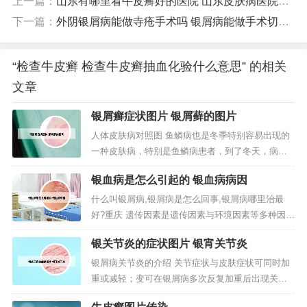
上一篇：
山东有哪里看牛皮癣好的医院 山东皮肤病医院治疗银屑病怎么样
下一篇：
外阴银屑病能做寺疮手术吗 银屑病能做手术切除吗
“检查牛皮癣 检查牛皮癣抽血化验什么意思” 的相关
文章
银屑癣症状图片 银屑藓的图片
人体皮肤病对照图 鱼鳞病也是冬季特别容易出现的
一种皮肤病，特别是鱼鳞病患者，到了冬天，病情
会发展的比较严重，冬季皮肤病一般主要是因为干
银血病是怎么引起的 银血病病因
燥所引起的，如皮肤瘙痒症就是由于皮肤干燥导致
的，此症无论男女老幼都可发病 但中老年者更为多
什么叫银屑病,银屑病是怎么回事,银屑病哪里治最
见了，尤其是老年人。皮肤病图片对照大全，皮肤
好?重庆 遗传因素是遗传因素与环境因素等多种因素
病是指有关皮肤的疾病，皮肤是人体...
相互作用的多基因遗传病。免疫因素近年来多已认
银关节炎的症状图片 银宵关节炎
为银屑病是免疫或炎症介导的疾病。银屑病是一种
青壮年容易患上的皮肤病，又叫牛皮癣，病程是非
银屑病关节炎的介绍 关节症状与皮肤症状可同时加
常长的。一旦患有银屑病的时候，这时候我们可以
重或减轻；变可在银屑病多次反复加重后出现关节
使用维生素D3类似物、糖皮质激...
症状；亦或与脓疱型和红皮病型银屑病并发关节症