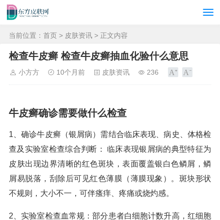
当前位置：
首页
>
皮肤资讯
> 正文内容
检查牛皮癣 检查牛皮癣抽血化验什么意思
小方方
10个月前
皮肤资讯
236
牛皮癣确诊需要做什么检查
1、确诊牛皮癣（银屑病）需结合临床表现、病史、体格检
查及实验室检查综合判断： 临床表现银屑病的典型特征为
皮肤出现边界清晰的红色斑块，表面覆盖银白色鳞屑，鳞
屑易脱落，刮除后可见红色薄膜（薄膜现象）。斑块形状
不规则，大小不一，可伴瘙痒、疼痛或烧灼感。
2、实验室检查血常规：部分患者白细胞计数升高，红细胞