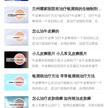
状是皮肤出现大小不一的圆形或椭圆形的斑片，形
兰州哪家医院有治疗银屑病的生物制剂 兰
状类似于古代的铜钱，因此得名。这些斑片通常呈
州治疗皮肤病医院哪家好
现出红色或紫色，有时也会有银白色的鳞屑覆盖在
牛皮癣的治疗方法?如何治疗牛皮癣? 1、治疗牛皮
上面。2、是的，这是铜钱癣。铜钱癣也称“环癣”，
癣保持一个良好的心态，是治疗该病的关键，合理
是受到红色毛癣菌及其他真菌感...
的用药，还是可以降低其复发几率的。用药时应注
怎么治牛皮癣的
意：不可片面追求近期疗效。西医治疗虽然快捷，
但是容易复发。选用中医治疗比较好。2、具体治疗
怎么治疗牛皮癣 治疗牛皮癣保持一个良好的心态，
方法如下：使用药物：可以在医生的指导下外用卡
是治疗该病的关键，合理的用药，还是可以降低其
泊三醇软膏和卤米松乳膏，并配合...
复发几率的。用药时应注意：不可片面追求近期疗
小儿皮癣图片 小儿常见皮癣图片
效。西医治疗虽然快捷，但是容易复发。选用中医
治疗比较好。第一：双氧水治疗牛皮癣。双氧水在
牛皮癣的初期图片是什么样的??? 在牛皮癣发病的
我们的日常生活中非常常见，此偏方需要将双氧水
初期，牛皮癣的症状呈针头至扁豆大的炎性扁平丘
稀释，在双氧水中兑入一半水，然后将...
疹，随着时间的推移，患处会逐渐增大为钱币大
银屑病治疗方法 寻常银屑病治疗方法
小，并且会出现很多银白色的鳞屑。牛皮癣患者会
继发红皮病型银屑病，有时会有少量渗液，附有湿
牛皮癣用什么办法治疗能根治 治疗牛皮癣保持一个
性鳞屑。牛皮癣（Psoriasis）是一种常见的慢性皮
良好的心态，是治疗该病的关键，合理的用药，还
肤病，又称银屑病。其特征...
是可以降低其复发几率的。用药时应注意：不可片
怎么治疗皮肤病癣 如何根治皮肤癣
面追求近期疗效。西医治疗虽然快捷，但是容易复
发。选用中医治疗比较好。第一：双氧水治疗牛皮
脸上长癣怎么治疗 1、使用抗真菌药物：大部分脸部