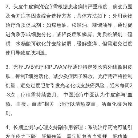
2、头皮牛皮癣的治疗需根据患者病情严重程度、病变范围
及合并症等因素综合选择方案，具体方法如下：外用药物
治疗角质促成剂：如煤焦油、松馏油、糠馏油等，通过促
进角质形成细胞分化，减轻炎症和鳞屑。角质松解剂：硫
磺、水杨酸可软化并去除鳞屑，缓解瘙痒，但需避免过度
使用导致皮肤刺激。
3、光疗UVB光疗和PUVA光疗通过特定波长紫外线照射皮
肤，抑制T细胞活化、减少炎症因子释放。光疗需严格控制
剂量，避免过度照射引发光老化或皮肤癌风险，通常每周2
-3次，疗程需持续数月。 中医治疗中医认为牛皮癣与“血
热、血瘀、血虚”相关，治疗以清热凉血、活血化瘀为原
则。
4、长期监测与心理支持副作用管理：系统治疗药物可能引
发免疫力下降、肝损伤等，需定期复查血常规、肝功能。