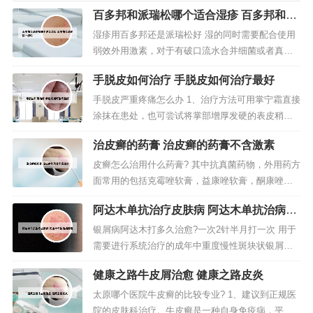
百多邦和派瑞松哪个适合湿疹 百多邦和派
瑞松一样吗
湿疹用百多邦还是派瑞松好 湿的同时需要配合使用
弱效外用激素，对于有破口流水合并细菌或者真菌
感染的湿疹，则需要联合使用抗感染的药膏，如百
手脱皮如何治疗 手脱皮如何治疗最好
多邦治疗细菌感染，派瑞松治疗真菌感染。你好，
这两种不是同一药物！两种药物性质不同，作用不
手脱皮严重疼痛怎么办 1、治疗方法可用掌宁霜直接
同。 百多邦是莫匹罗星软膏，是抗生素用于皮肤细
涂抹在患处，也可尝试将掌部增厚发硬的表皮稍稍
菌感染，属于消炎性质的外用药物。...
削薄一些，然后浸泡在适度的热水中10~20分钟，以
治皮癣的药膏 治皮癣的药膏不含激素
使皮肤软化。2、脱皮阶段以外用药保护新生长的表
皮，可以肤康洁软膏外涂。皮肤干燥角质增厚有小
皮癣怎么治用什么药膏? 其中抗真菌药物，外用药方
裂口的患者，可采用保湿防裂的“肤康美软膏”外搽。
面常用的包括克霉唑软膏，益康唑软膏，酮康唑软
另外要注意不要去撕脱...
膏，联苯苄唑软膏，特比萘芬软膏等等，它们对于
阿达木单抗治疗皮肤病 阿达木单抗治病原
皮肤癣菌都有比较强的抑制和杀灭作用。皮癣跟真
理
菌感染有关，可用抗真菌的药物来治疗，如特比萘
银屑病阿达木打多久治愈?一次2针半月打一次 用于
芬乳膏以及复方酮康唑乳膏。当皮癣发作引起皮肤
需要进行系统治疗的成年中重度慢性斑块状银屑病
瘙时，也可联合抗过敏的药物来治疗...
患者。建议首周注射 80 mg，第二周 40 mg，随后
健康之路牛皮屑治愈 健康之路皮炎
每两周皮下注射给药 40 mg，效果不佳的成年慢性
斑块状银屑病患者，在治疗超过 16 周后，增加给药
太原哪个医院牛皮癣的比较专业? 1、建议到正规医
频率至每周 40 mg。阿达木单抗可以在十五天左右
院的皮肤科治疗。牛皮癣是一种自身免疫病，平时