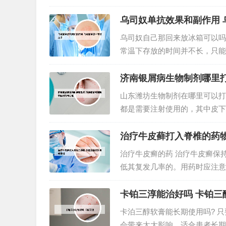
遍即可。2、香皂中的硫磺有杀
性环境杀菌，同时因水的ph变化，
乌司奴单抗效果和副作用 
乌司奴自己那回来放冰箱可以吗
常温下存放的时间并不长，只能
抗肿瘤坏死因子ɑ单克隆抗体，能
和p75的相互作用，从而有效地..
济南银屑病生物制剂哪里
山东潍坊生物制剂在哪里可以打
都是需要注射使用的，其中皮下
在用药的时候要注意手和注射部位
东省注册成立的其他有限责任公司
治疗牛皮藓打入脊椎的药物
治疗牛皮癣的药 治疗牛皮癣保
低其复发几率的。用药时应注意
用中医治疗比较好。一般治疗中
内服维生素C叶酸等治疗还可以口
卡铂三淳能治好吗 卡铂三
卡泊三醇软膏能长期使用吗? 
会带来太大影响，适合患者长期