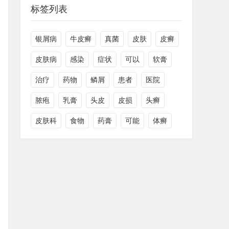
标签列表
银屑病
牛皮癣
真菌
皮肤
皮癣
皮肤病
感染
症状
可以
软膏
治疗
药物
鳞屑
患者
医院
脓疱
乳膏
头皮
皮损
头癣
皮肤科
食物
药膏
可能
体癣