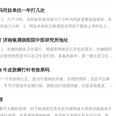
菌作用，主要是在水中生成硫化物后使水变为弱碱性，然后利用碱
硫磺香...
乌司奴单抗一年打几次
 1、六个小时。乌司奴常温存放六个小时乌司奴需要低温保存，在
存放六小时。2、阿达木单抗注射液是全球首个获批上市的全人源
特异性地与可溶性人TNF-ɑ结合并阻断其与细胞表面TNF受体p55
.
打 济南银屑病医院中医研究所地址
 1、生物剂能在卫生室打。根据查询相关公开信息显示，生物制剂
注射的剂型是可以在卫生室打的。具备的条件，第一要注意卫生，
的消毒。2、潍坊德诺泰克生物科技有限公司是2018-06-19在山
...
 牛皮肤癣打针有效果吗
持一个良好的心态，是治疗该病的关键，合理的用药，还是可以降
：不可片面追求近期疗效。西医治疗虽然快捷，但是容易复发。选
可以使用外抹蒽林软膏，可用普鲁卡因静脉封或肌注维生素B12，
服迪银片治...
醇
只要不大面积使用，对于机体的正常生长代谢和各大系统功能基本不
进行使用。在患者使用的时候，也没有太多的不良反应出现。所