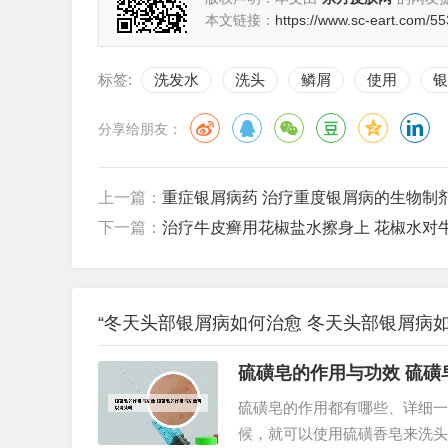
本文链接：
https://www.sc-eart.com/55
标签:
洗发水
洗头
鳞屑
使用
银
分享给朋友：
上一篇：
重症银屑病药 治疗重度银屑病的生物制
下一篇：
治疗牛皮癣用花椒盐水擦身上 花椒水对
“冬天头部银屑病如何治愈 冬天头部银屑病如
硫磺皂的作用与功效 硫磺
硫磺皂的作用都有哪些、详细一
候，就可以使用硫磺香皂来洗头