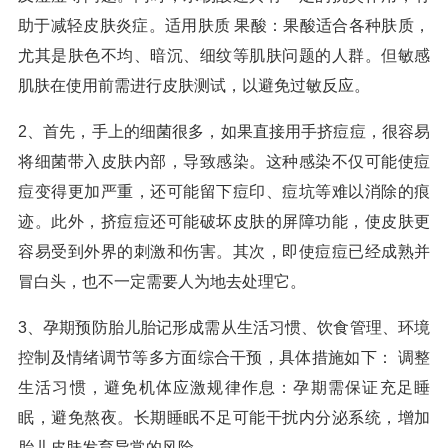
助于减轻皮肤炎症。适用肤质 果酸：果酸适合各种肤质，
尤其是肤色不均、暗沉、细纹等肌肤问题的人群。但敏感
肌肤在使用前需进行皮肤测试，以避免过敏反应。
2、首先，手上的细菌很多，如果直接用手挤痘痘，很容易
将细菌带入皮肤内部，导致感染。这种感染不仅可能使痘
痘变得更加严重，还可能留下痘印、痘坑等难以消除的痕
迹。此外，挤痘痘还可能破坏皮肤的屏障功能，使皮肤更
容易受到外界的刺激和伤害。其次，即使痘痘已经成熟并
冒白头，也不一定需要人为地去处理它。
3、孕期预防胎儿胎记形成需从生活习惯、饮食管理、环境
控制及情绪调节等多方面综合干预，具体措施如下： 调整
生活习惯，避免机体应激规律作息：孕期需保证充足睡
眠，避免熬夜。长期睡眠不足可能干扰内分泌系统，增加
胎儿皮肤发育异常的风险。