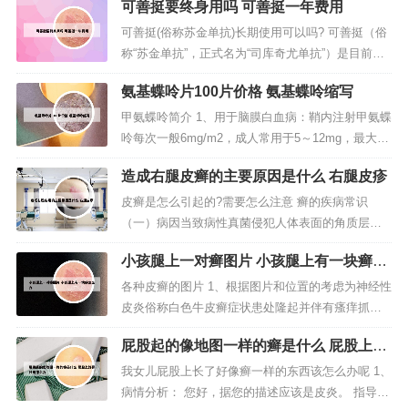
可善挺要终身用吗 可善挺一年费用
可善挺(俗称苏金单抗)长期使用可以吗? 可善挺（俗
称“苏金单抗”，正式名为“司库奇尤单抗”）是目前全
球临床使用最久的IL-17A抑制剂，唯一拥有5年长期
氨基蝶呤片100片价格 氨基蝶呤缩写
安全性临床数据，安全性良好。如果擅自停药造成
复发了，可以遵循医嘱，继续使用可善挺（俗称“苏
甲氨蝶呤简介 1、用于脑膜白血病：鞘内注射甲氨蝶
金单抗”，正式名为“司库奇尤单抗”）。可善挺（俗
呤每次一般6mg/m2，成人常用于5～12mg，最大不
称苏金单抗...
12mg，一日1次，5天为一疗程。用于预防脑膜白血
造成右腿皮癣的主要原因是什么 右腿皮疹
病时，每日10～15mg，一日1次，每隔6～8周一
次。2、甲氨蝶呤（氨甲蝶呤）为抗叶酸制剂，是叶
皮癣是怎么引起的?需要怎么注意 癣的疾病常识
酸的活性型，为叶酸及某些氨基酸如甲硫氨酸、丝
（一）病因当致病性真菌侵犯人体表面的角质层
氨酸等生...
后，可引起很轻的炎反应，发生红斑、丘疹、水疱
小孩腿上一对癣图片 小孩腿上有一块癣怎
等损害，继之脱屑。第牛皮癣，就是俗称的银屑
么办
病。银屑病是一种慢性炎症性皮肤病，目前的病因
各种皮癣的图片 1、根据图片和位置的考虑为神经性
不清楚，但研究认为银屑病的发生与遗传因素、自
皮炎俗称白色牛皮癣症状患处隆起并伴有瘙痒抓挠
身免疫因素以及感染和环境因素这些因素有关...
会出现白色皮屑。足癣为足部的皮肤癣菌感染。多
屁股起的像地图一样的癣是什么 屁股上好
见于成人，儿童少见。发病季节性明显，夏秋病
像长癣怎么办
重，冬春病减。2、皮癣 01 皮癣发病初期皮疹好发
我女儿屁股上长了好像癣一样的东西该怎么办呢 1、
于四肢深侧，其次为躯干部和头皮发髻，皮鲜发病
病情分析： 您好，据您的描述应该是皮炎。 指导意