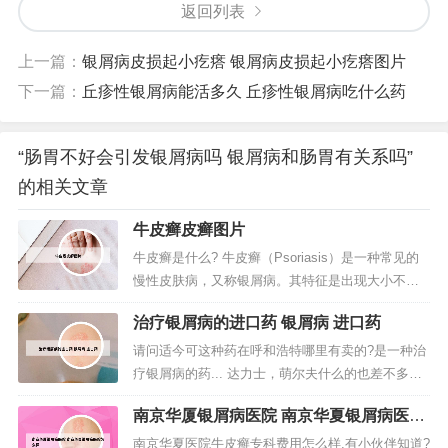
返回列表
上一篇：
银屑病皮损起小疙瘩 银屑病皮损起小疙瘩图片
下一篇：
丘疹性银屑病能活多久 丘疹性银屑病吃什么药
“肠胃不好会引发银屑病吗 银屑病和肠胃有关系吗”
的相关文章
牛皮癣皮癣图片
牛皮癣是什么? 牛皮癣（Psoriasis）是一种常见的
慢性皮肤病，又称银屑病。其特征是出现大小不等
的丘疹，红斑，表面覆盖着银白色鳞屑，边界清
治疗银屑病的进口药 银屑病 进口药
楚，好发于头皮、四肢伸侧及背部。男性多于女
性。春冬季节容易复发或加重，而夏秋季多缓解。
请问适今可这种药在呼和浩特哪里有卖的?是一种治
您好，银屑病俗称“牛皮癣”，是一种常见的慢性、复
疗银屑病的药... 达力士，萌尔夫什么的也差不多，
发性、炎症性皮肤病，并不...
大的药店应该有吧。大医院应该也有。我的一点经
南京华厦银屑病医院 南京华夏银屑病医院
验，希望能帮到你。治皮关键：擦亮双眼，明辨是
怎么样
非，多学多问，慎重用药。治病原则：药疗不如食
南京华夏医院牛皮癣专科费用怎么样,有小伙伴知道?