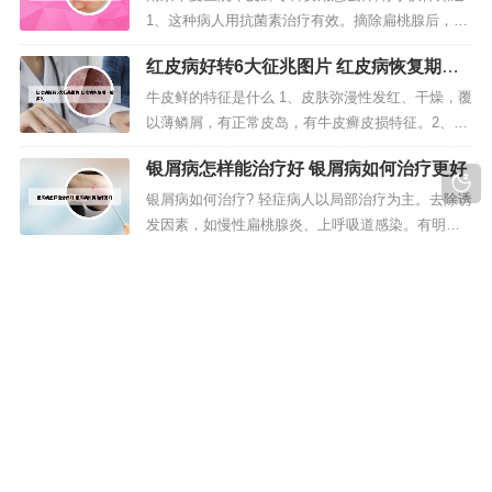
疗。适今可（吡硫翁锌气雾剂），适应症为银屑
1、这种病人用抗菌素治疗有效。摘除扁桃腺后，皮
病，脂溢性皮炎，皮脂溢出及其它...
疹可有明显好转或消退，说明感染是银屑病发病的
红皮病好转6大征兆图片 红皮病恢复期一
一个重要因素。代谢障碍。对银屑病血液化学，皮
般多久
肤组织化学和皮肤病理生理的研究，未能获得有益
牛皮鲜的特征是什么 1、皮肤弥漫性发红、干燥，覆
的成果。2、黑素细胞自身破坏学说 白癜风患者体内
以薄鳞屑，有正常皮岛，有牛皮癣皮损特征。2、牛
可以产生抗体和T淋巴细胞...
皮癣（Psoriasis）是一种常见的慢性皮肤病，又称
银屑病怎样能治疗好 银屑病如何治疗更好
银屑病。其特征是出现大小不等的丘疹，红斑，表
面覆盖着银白色鳞屑，边界清楚，好发于头皮、四
银屑病如何治疗? 轻症病人以局部治疗为主。去除诱
肢伸侧及背部。男性多于女性。春冬季节容易复发
发因素，如慢性扁桃腺炎、上呼吸道感染。有明显
或加重，而夏秋季多缓...
瘙痒者，可给予抗组胺类药口服。治疗方法进行期
银屑病前兆图片 银屑病图片 初期
银屑病的治疗，如有扁桃腺炎或上呼吸道感染，首
选青霉素治疗。方法一：外用药。如果人们在患上
牛皮癣的初期图片是什么样的??? 1、在牛皮癣发病
银屑病的初期阶段，其发病面积并不是特大，就可
的初期，牛皮癣的症状呈针头至扁豆大的炎性扁平
以考虑采用外用药物进行治疗，药物...
丘疹，随着时间的推移，患处会逐渐增大为钱币大
小，并且会出现很多银白色的鳞屑。牛皮癣患者会
继发红皮病型银屑病，有时会有少量渗液，附有湿
版权所有 Copyright © 2023-2030 sc-eart.com All rights reserve |
性鳞屑。2、牛皮癣（Psoriasis）是一种常见的慢性
蜀ICP备06021086号-1
皮肤病，又称银屑病...
声明：本站部分文字及图片来自于网络，如有侵权请您联系本站删
除