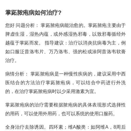
掌跖脓疱病如何治疗?
您好 问题分析： 掌跖脓疱病能治愈的。掌跖脓疱主要由于
脾虚生湿，湿热内蕴，或外感湿热邪毒，以致邪毒循经外
越蕴于掌跖而发。 指导建议：治疗以消炎抗病毒为主，例
如口服泛昔洛韦片、万乃洛韦、强的松或涂阿昔洛韦软膏
治疗。
病情分析： 掌跖脓疱病是一种慢性疾病的，建议采用中西
医结合的方法治疗掌跖脓疱病，可以结合中药进行外洗
的，在治疗掌跖脓疱病时以少采用激素为宜。
掌跖脓疱病的治疗需要根据脓疱病的具体表现形式选择性
的用药，可以使用外用药，也可以系统的使用口服药。
全身治疗去除诱因。四环素；维A酸类：如阿维A，8周后