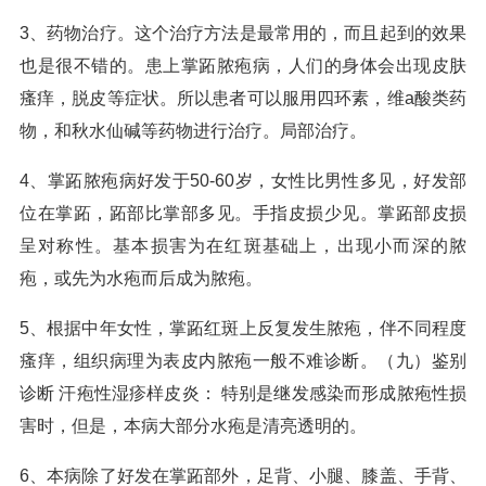
3、药物治疗。这个治疗方法是最常用的，而且起到的效果
也是很不错的。患上掌跖脓疱病，人们的身体会出现皮肤
瘙痒，脱皮等症状。所以患者可以服用四环素，维a酸类药
物，和秋水仙碱等药物进行治疗。局部治疗。
4、掌跖脓疱病好发于50-60岁，女性比男性多见，好发部
位在掌跖，跖部比掌部多见。手指皮损少见。掌跖部皮损
呈对称性。基本损害为在红斑基础上，出现小而深的脓
疱，或先为水疱而后成为脓疱。
5、根据中年女性，掌跖红斑上反复发生脓疱，伴不同程度
瘙痒，组织病理为表皮内脓疱一般不难诊断。（九）鉴别
诊断 汗疱性湿疹样皮炎： 特别是继发感染而形成脓疱性损
害时，但是，本病大部分水疱是清亮透明的。
6、本病除了好发在掌跖部外，足背、小腿、膝盖、手背、