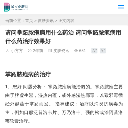
当前位置：
首页
>
皮肤资讯
> 正文内容
请问掌跖脓疱病用什么药治 请问掌跖脓疱病用
什么药治疗效果好
小方方
2年前
皮肤资讯
651
掌跖脓疱病的治疗
1、您好 问题分析： 掌跖脓疱病能治愈的。掌跖脓疱主要
由于脾虚生湿，湿热内蕴，或外感湿热邪毒，以致邪毒循
经外越蕴于掌跖而发。 指导建议：治疗以消炎抗病毒为
主，例如口服泛昔洛韦片、万乃洛韦、强的松或涂阿昔洛
韦软膏治疗。