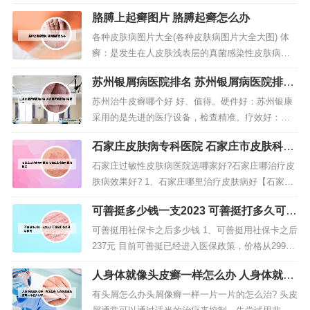
胳膊上起癣图片 胳膊起癣怎么办
各种皮肤病图片大全(各种皮肤病图片大全大图) 体
癣：是发生在人皮肤浅表层的真菌感染性皮肤病，
分为直接接触和间接接触传染。主要表现为红色斑
苏州银屑病医院排名 苏州银屑病医院排名
块、干鳞湿硬、皮肤瘙痒、多环重叠。这些皮肤病
第一
主要体现在皮肤易瘙痒、手足会皲裂等。银屑病图
苏州治牛皮癣哪个好 好、值得。硬件好：苏州银康
片 人体100种皮肤病对照图片：银屑病 银屑病是一
采用的是先进的医疗设备，检查精准。疗效好：在
种自身免疫性疾病。症状通常...
苏州银康诊治的皮肤银屑病患者都已好转，治疗效
石家庄皮肤病专科医院 石家庄市皮肤科医
果很好。所以该医院很值得去。在苏州哪家治疗皮
院排名
肤病医院好？这个我最清楚。。因为我在苏州呆了2
石家庄过敏性皮肤病医院选哪家好?石家庄哪治疗皮
0几年了。。我觉得这家苏州乐桥皮肤专科 还不
肤病效果好? 1、石家庄哪里治疗皮肤病好【石家庄
错。。你可以去看看。希望我的回答...
博大皮肤病医院】治疗效果挺好的，我表弟就是在
可善挺多少钱一支2023 可善挺打多久可以
那里治好的 以前他的脸上有很多痘痘，多的不正常
停药
了，就去博大医院看了看，医生给他开了些中药 服
可善挺用社保卡之后多少钱 1、可善挺用社保卡之后
用过后。2、看皮肤病建议去【石家庄博大皮肤病医
237元 目前可善挺已经进入医保政策，价格从2998
院】去看看，那里有个姓杨...
元/支降价至1188元/支。北京市城镇职工打可善挺门
人身体就像头皮癣一样怎么办 人身体就像
诊和住院均可报销，报销后城镇职工仅需自费2
头皮癣一样怎么办呢
0%，报销年上限50万，城乡居民自费30%，上限25
有头屑怎么办头屑像癣一样一片一片的怎么治? 头皮
万。2、题主想问的是“深圳社保可以报销可善挺