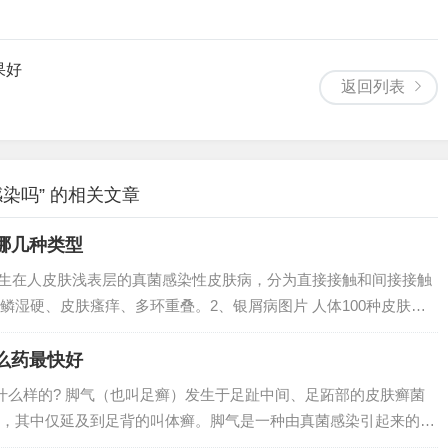
果好
返回列表
染吗” 的相关文章
哪几种类型
发生在人皮肤浅表层的真菌感染性皮肤病，分为直接接触和间接接触
鳞湿硬、皮肤瘙痒、多环重叠。2、银屑病图片 人体100种皮肤病
种自身免疫性疾病。症状通常包括皮肤发痒，覆盖鳞屑的斑块。受
重程度...
么药最快好
什么样的? 脚气（也叫足癣）发生于足趾中间、足跖部的皮肤癣菌
，其中仅延及到足背的叫体癣。脚气是一种由真菌感染引起来的皮
，脚趾间皮肤蜕皮，也可出现足部皮肤糜烂或皮肤增厚，开裂，常