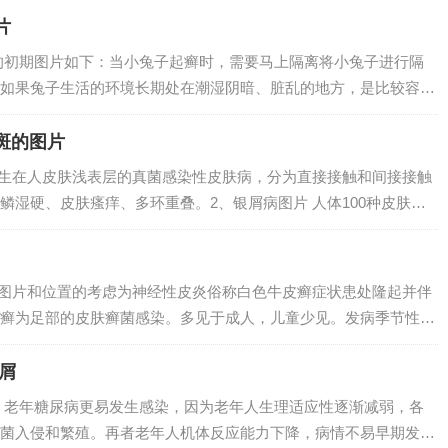
脚气的不同...
片
的初期图片如下：当小兔子起癣时，需要马上隔离将小兔子进行隔
如果兔子生活的环境长期处在潮湿阴暗、脏乱的地方，是比较容易
子耳朵出现了长癣、结痂等症状，这可能是真菌感染引起的。为了
院进行检查。...
斑的图片
发生在人皮肤浅表层的真菌感染性皮肤病，分为直接接触和间接接触
鳞湿硬、皮肤瘙痒、多环重叠。2、银屑病图片 人体100种皮肤病
种自身免疫性疾病。症状通常包括皮肤发痒，覆盖鳞屑的斑块。受
重程度...
据图片和位置的考虑为神经性皮炎俗称白色牛皮癣症状患处隆起并伴
癣为足部的皮肤癣菌感染。多见于成人，儿童少见。发病季节性明
怎么判断脸上长癣1 去医院检查一下，确诊以后再进行治疗，平时
多吃一些...
屑
 老年糖尿病更易发生感染，因为老年人生理适应性逐渐减弱，各
菌入侵和繁殖。再者老年人机体反应能力下降，病情不易早期发