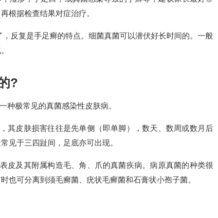
，再根据检查结果对症治疗。
了，反复是手足癣的特点。细菌真菌可以潜伏好长时间的。一般
气。
的?
是一种极常见的真菌感染性皮肤病。
起，其皮肤损害往往是先单侧（即单脚），数天、数周或数月后
最常见于三四趾间，足底亦可出现。
染表皮及其附属构造毛、角、爪的真菌疾病。病原真菌的种类很
有时也可分离到须毛癣菌、疣状毛癣菌和石膏状小孢子菌。