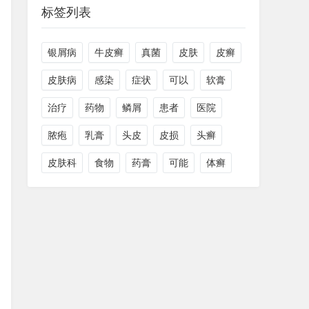
标签列表
银屑病
牛皮癣
真菌
皮肤
皮癣
皮肤病
感染
症状
可以
软膏
治疗
药物
鳞屑
患者
医院
脓疱
乳膏
头皮
皮损
头癣
皮肤科
食物
药膏
可能
体癣