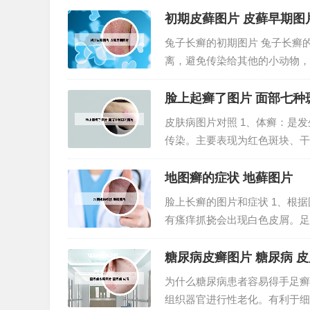
常伴随足部皮肤骚痒。临床上按照
初期皮藓图片 皮藓早期图
兔子长癣的初期图片 兔子长癣
离，避免传染给其他的小动物，
长癣的。根据您提供的信息，兔
确诊和治疗，建议带兔子去宠物医
脸上起癣了图片 面部七种
皮肤病图片对照 1、体癣：是
传染。主要表现为红色斑块、干
对照图片：银屑病 银屑病是一
银屑病影响的皮肤区域的大小和严
地图癣的症状 地藓图片
脸上长癣的图片和症状 1、根
有瘙痒抓挠会出现白色皮屑。足
显，夏秋病重，冬春病减。2、
一定要注意自己的个人卫生，饮食
糖尿病皮癣图片 糖尿病 皮
为什么糖尿病患者容易得手足癣
组织器官进行性老化。有利于细