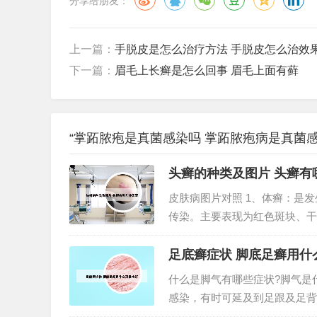
分享给朋友：
上一篇：
手脱皮是怎么治疗方法 手脱皮怎么治效
下一篇：
眉毛上长癣是怎么回事 眉毛上面有藓
“掌跖脓疱是真菌感染吗 掌跖脓疱病是真菌感
头癣的种类及图片 头癣有
皮肤病图片对照 1、体癣：是
传染。主要表现为红色斑块、干
对照图片：银屑病 银屑病是一
银屑病影响的皮肤区域的大小和严
足底癣症状 脚底足癣用什
什么是脚气有哪些症状?脚气是
感染，有时可延及到足跟及足背
肤病，一般表现为脚趾间起水泡