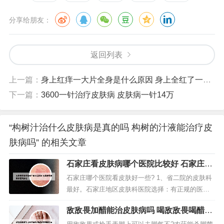
分享给朋友：
返回列表
上一篇：
身上红痒一大片全身是什么原因 身上全红了一片还痒
下一篇：
3600一针治疗皮肤病 皮肤病一针14万
“构树汁治什么皮肤病是真的吗 构树的汁液能治疗皮
肤病吗” 的相关文章
石家庄看皮肤病哪个医院比较好 石家庄看
皮肤病医院排名
石家庄哪个医院看皮肤好一些? 1、省二院的皮肤科
最好。石家庄地区皮肤科医院选择：有正规的医疗
资质：石家庄地区皮肤病治疗医院众多，但是部分
敌敌畏加醋能治皮肤病吗 喝敌敌畏喝醋能
莆田系医院缺乏正规的医资力量，无法给患者提供
解毒吗
有保障的治疗，此类医院是不值得信赖的，患者在