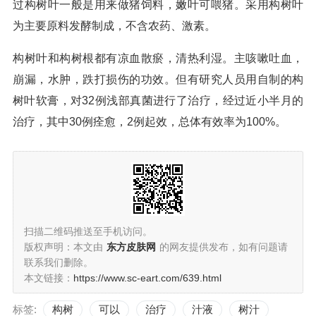
过构树叶一般是用来做猪饲料，嫩叶可喂猪。采用构树叶
为主要原料发酵制成，不含农药、激素。
构树叶和构树根都有凉血散瘀，清热利湿。主咳嗽吐血，
崩漏，水肿，跌打损伤的功效。但有研究人员用自制的构
树叶软膏，对32例浅部真菌进行了治疗，经过近小半月的
治疗，其中30例痊愈，2例起效，总体有效率为100%。
扫描二维码推送至手机访问。
版权声明：本文由
东方皮肤网
的网友提供发布，如有问题请
联系我们删除。
本文链接：
https://www.sc-eart.com/639.html
标签:
构树
可以
治疗
汁液
树汁