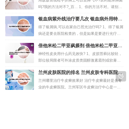
用敌敌畏或枪手弄脚上可以去脚气不?农药能杀脚菌
选择的时候一定要避免。2、石家庄最好的治疗皮肤
吗?我的方法对不?_百... 1、你的方法不对。请别使
病的医院应该就是【石家庄博大皮...
用农药一类往自己身上弄。是药三分毒，更别说农
银血病紫外线治疗要几次 银血病外用特效
药了。 脚气（脚臭）是由于身体的小汗腺分泌旺
药
盛，汗腺分泌物在细菌、霉菌分解下产生秽臭。出
得了银屑病,可以在家自己照光治疗吗? 1、得了银屑
汗促使细菌容易繁殖，因此脚臭常与多汗症伴发。
病还是要去医院检查的，但是如果是要进行光疗的
2、有很多可以，三氯异...
话，其实还是自己购买光疗仪器在家中进行比较
倍他米松二甲亚砜搽剂 倍他米松二甲亚砜
好。毕竟医院人多，也忙，很难对每个患者都顾及
搽剂可用斑秃头发吗
周全，再加上路费、医疗费等花费也更大，还不太
神经性皮炎用什么药见效快? 1、皮损苔藓比较轻，
利于隐私保护。2、可以的，不管银屑病、白癜风等
部位较局限者可外涂皮质类固醇激素霜剂或软膏，
等都可以，而且他们的感觉真的挺...
或0.5%氟氢可的松二甲亚砜，可用10%松馏油酊、
兰州皮肤医院的排名 兰州皮肤专科医院哪
（2）皮损苔藓化明显或皮肤呈革样化者，可选用下
家好
法：①10%黑豆馏油软膏、去炎松尿素乳膏。2、可
兰州哪里治疗牛皮癣效果好 治疗牛皮癣最好是去专
选用抗组胺类药物、钙剂等对症止痒，辅以维生素B
业的牛皮癣医院。兰州军区牛皮癣治疗中心是一家
族内服；瘙痒严重者...
专业治疗牛皮癣的医院，治疗的修熬过特别好。兰
趾掌脓包病什么原因导致的 掌趾脓包病是
州军区牛皮癣治疗中心是国家级部队医院，他们采
什么
用的经络全息热激疗法治疗是患者病情采取个性化
脚趾化脓怎么办 1、如已化脓则需到医院门诊立即割
治疗手段，讲究双向渗透、内外兼治。现在和平饭
开，将浓液引流方法出去。避免感染扩散造成指骨
店附近看病好的地方就是荟萃堂，哪儿...
骨髓炎。2、狗狗脚趾缝红肿化脓可能是由感染引起
的。首先，你需要确保狗狗的脚趾缝保持清洁和干