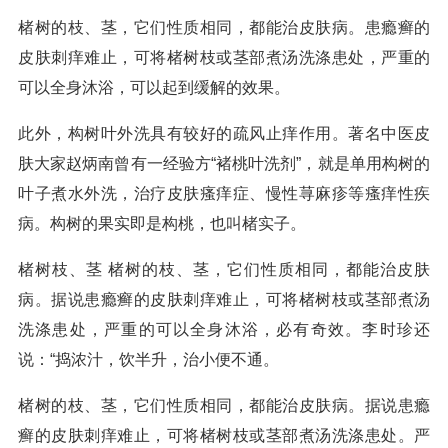
楮树的枝、茎，它们性质相同，都能治皮肤病。患瘾癣的
皮肤刺痒难止，可将楮树枝或茎部煮汤洗涤患处，严重的
可以全身沐浴，可以起到缓解的效果。
此外，构树叶外洗具有较好的疏风止痒作用。著名中医皮
肤大家赵炳南曾有一经验方“褚桃叶洗剂”，就是单用构树的
叶子煮水外洗，治疗皮肤瘙痒症、慢性荨麻疹等瘙痒性疾
病。构树的果实即是构桃，也叫楮实子。
楮树枝、茎 楮树的枝、茎，它们性质相同，都能治皮肤
病。据说患瘾癣的皮肤刺痒难止，可将楮树枝或茎部煮汤
洗涤患处，严重的可以全身沐浴，必有奇效。李时珍还
说：“捣浓汁，饮半升，治小便不通。
楮树的枝、茎，它们性质相同，都能治皮肤病。据说患瘾
癣的皮肤刺痒难止，可将楮树枝或茎部煮汤洗涤患处。严