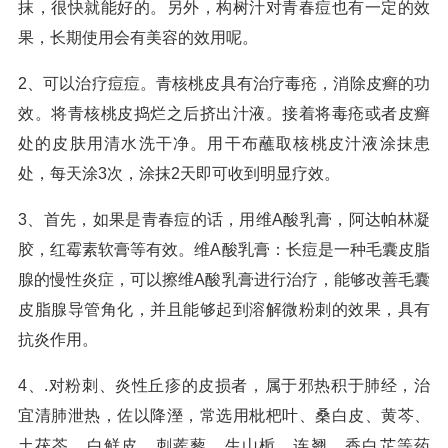
抹，很快就能好的。另外，构树汁对青春痘也有一定的效
果，长期使用会有美容的效用呢。
2、可以治疗痘痘。青核桃皮具有治疗毒疮，消除皮癣的功
效。将青核桃皮捣烂之后挤出汁液。接着将毒疮或者皮癣
处的皮肤用清水洗干净。用干布蘸取核桃皮汁液涂抹患
处，每天涂3次，涂抹2天即可收到明显疗效。
3、首先，如果是青春痘的话，用维A酸乳膏，阿达帕林凝
胶，红霉素软膏等有效。维A酸乳膏：长痘是一种毛囊皮脂
腺的慢性炎症，可以擦维A酸乳膏进行治疗，能够改善毛囊
皮脂腺导管角化，并且能够起到溶解微粉刺的效果，具有
抗炎作用。
4、.对粉刺、炎性丘疹的皮损者，属于邪热积于肺经，治
宜清肺泄热，佐以降溼，常选用枇杷叶、桑白皮、黄芩、
土茯苓、白鲜皮、刺蒺藜、生山栀、连翘、香白芷等药