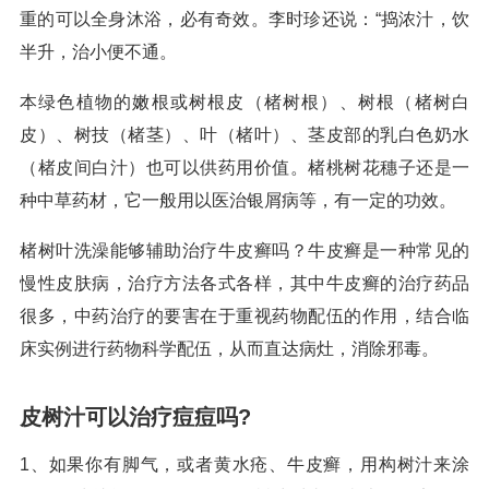
重的可以全身沐浴，必有奇效。李时珍还说：“捣浓汁，饮
半升，治小便不通。
本绿色植物的嫩根或树根皮（楮树根）、树根（楮树白
皮）、树技（楮茎）、叶（楮叶）、茎皮部的乳白色奶水
（楮皮间白汁）也可以供药用价值。楮桃树花穗子还是一
种中草药材，它一般用以医治银屑病等，有一定的功效。
楮树叶洗澡能够辅助治疗牛皮癣吗？牛皮癣是一种常见的
慢性皮肤病，治疗方法各式各样，其中牛皮癣的治疗药品
很多，中药治疗的要害在于重视药物配伍的作用，结合临
床实例进行药物科学配伍，从而直达病灶，消除邪毒。
皮树汁可以治疗痘痘吗?
1、如果你有脚气，或者黄水疮、牛皮癣，用构树汁来涂