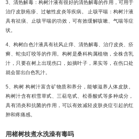
3、清热解毒：构树汁液有很好的清热解毒的作用，可用于
治疗皮肤疱疹、过敏性皮炎等疾病。 止咳平喘：构树汁液
具有祛痰、止咳平喘的功效，可有效缓解咳嗽、气喘等症
状。
4、构树白色汁液具有祛风止痒、清热解毒、治疗皮炎、疥
癣、蛇虫叮咬等的作用。构树是桑科构属植物，全株含乳
汁，只要在树上出现伤口，如摘叶子，果实等，在伤口处
就会冒出白色乳汁。
5、构树 构树汁富含矿物质和养分，能够滋养人体皮肤。
构树汁含有积雪草甙、三萜皂甙、松香酸甙等多种成分，
具有消炎和抗菌的作用，可以有效减轻皮肤炎症引起的红
肿和疼痛感。
用楮树枝煮水洗澡有毒吗