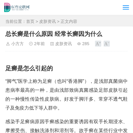
当前位置：
首页
>
皮肤资讯
> 正文内容
总长癣是什么原因 经常长癣因为什么
小方方
2年前
皮肤资讯
285
足癣是怎么引起的
“脚气”医学上称为足癣（也叫“香港脚”），是浅部真菌病中
患病率最高的一种，是由浅部致病真菌感染足部皮肤引起
的一种慢性传染性皮肤病。好发于脚汗多、常穿不透气鞋
子及免疫力低下等人群中。
感染手足癣病原因手癣感染的重要诱因有双手长期浸水、
摩擦受伤、接触洗涤剂和溶剂等。故手癣在某些行业中发