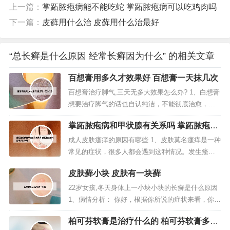
上一篇：
掌跖脓疱病能不能吃蛇 掌跖脓疱病可以吃鸡肉吗
下一篇：
皮藓用什么治 皮藓用什么治最好
“总长癣是什么原因 经常长癣因为什么” 的相关文章
百想膏用多久才效果好 百想膏一天抹几次
百想膏治疗脚气,三天无多大效果怎么办? 1、白想膏
想要治疗脚气的话也自认纯洁，不能彻底治愈，想
要治愈呀，我觉得还是要用药时间长一点，当然也
掌跖脓疱病和甲状腺有关系吗 掌跖脓疱病
要看个体体质。2、可以用水杨酸泡脚，连续大约半
对指甲有影响吗
个月，约三天见效，缺点是脚板底皮肤会变粗脱
成人皮肤瘙痒的原因有哪些 1、皮肤莫名瘙痒是一种
皮，不过脱皮后，可以相当长一段时间不用担心脚
常见的症状，很多人都会遇到这种情况。发生瘙痒
气的问题，药店有售。3、清热祛...
的原因可能有很多，比如干燥、过敏、药物副作用
皮肤藓小块 皮肤有一块藓
等等。下面从不同角度来解释为什么皮肤会莫名瘙
痒。干燥是导致皮肤瘙痒的常见原因之一。2、肝胆
22岁女孩,冬天身体上一小块小块的长癣是什么原因
疾病。北京中医药大学附属东方医院消化内科副主
1、病情分析： 你好，根据你所说的症状来看，你应
任医师胡立明说：“许多系统性疾...
该是患了体癣， 是由于真菌感染而引起的疾病。2、
柏可芬软膏是治疗什么的 柏可芬软膏多少
如果是银白色干燥鳞屑可能是皮癣，不用担心，去