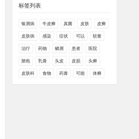
标签列表
银屑病
牛皮癣
真菌
皮肤
皮癣
皮肤病
感染
症状
可以
软膏
治疗
药物
鳞屑
患者
医院
脓疱
乳膏
头皮
皮损
头癣
皮肤科
食物
药膏
可能
体癣