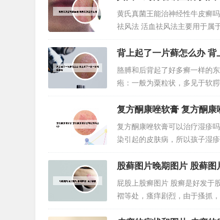
黄氏真菌王能治神经性牛皮癣吗
祛风法 活血祛风法主要用于属
用药物有：防风、荆芥、卜荷、
地方的医生的技术很好啊，给你看
背上起了一片藓怎么办 背
胳膊和后背起了好多癣一样的东西
疱：一般为粟粒状，多见于软腭
起。皮肤扁平苔藓症状糜烂：糜
靠在桌子上引起的，你用复方醋酸
复方酮康唑软膏 复方酮康
复方酮康唑软膏可以治疗湿疹吗
染引起的皮肤病，所以孩子湿疹
的小红丘疹或红斑，逐渐增多，
膏：经过相关试验表明，酮康唑对
股藓图片晚期图片 股藓图
屁股上股癣图片 股癣是好发于
褶等处，瘙痒剧烈，由于搔抓，
感染癣菌类的一种，股癣。凡由