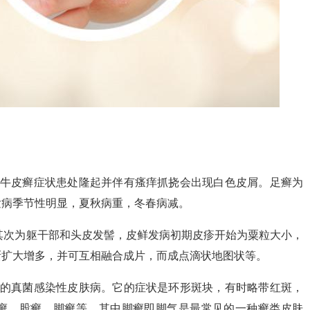
色牛皮癣症状患处隆起并伴有瘙痒抓挠会出现白色皮屑。足癣为
发病季节性明显，夏秋病重，冬春病减。
，其次为躯干部和头皮发髻，皮鲜发病初期皮疹开始为粟粒大小，
渐扩大增多，并可互相融合成片，而成点滴状地图状等。
强的真菌感染性皮肤病。它的症状是环形斑块，有时略带红斑，
癣，股癣，脚癣等。其中脚癣即脚气是最常见的一种癣类皮肤