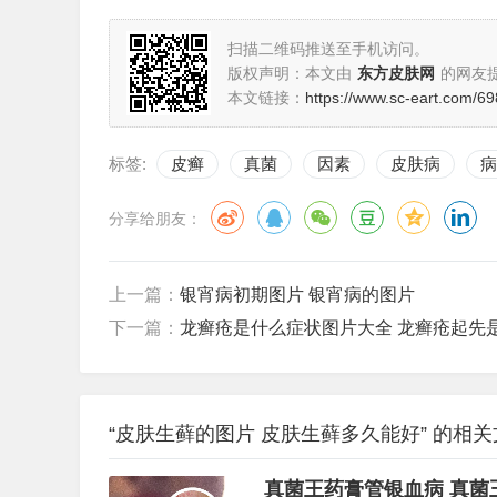
扫描二维码推送至手机访问。
版权声明：本文由
东方皮肤网
的网友
本文链接：
https://www.sc-eart.com/69
标签:
皮癣
真菌
因素
皮肤病
病
分享给朋友：
上一篇：
银宵病初期图片 银宵病的图片
下一篇：
龙癣疮是什么症状图片大全 龙癣疮起先
“皮肤生藓的图片 皮肤生藓多久能好” 的相
真菌王药膏管银血病 真菌