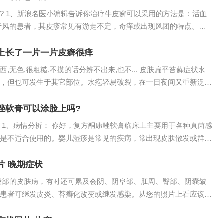
? 1、新浪名医小编辑告诉你治疗牛皮癣可以采用的方法是：活血
于风的患者，其皮疹常见有游走不定，奇痒或出现风团的特点。常
羌活、苍耳子、稀莶草、川芎。2、肯定是啊，有的是特别的个别
好了就焕发...
上长了一片一片皮癣很痒
,无色,很粗糙,不摸的话分辨不出来,也不... 皮肤扁平苔藓症状水
，但也可发生于其它部位。水疱轻易破裂，在一日夜间又重新泛
烂型常见，范围相称广泛，几乎可遍及整个口腔粘膜。这个是经常
氟氢...
唑软膏可以涂脸上吗?
 1、病情分析： 你好，复方酮康唑软膏临床上主要用于各种真菌感
是不适合使用的。婴儿湿疹是常见的疾病，常出现皮肤散发或群集
并可见小水疱，严重时出现糜烂和溃疡等。2、治疗复方酮康唑软
于湿疹有...
片 晚期症状
股部的皮肤病，有时还可累及会阴、阴阜部、肛周、臀部、阴囊皱
患者可继发皮炎、苔癣化改变或继发感染。从您的照片上看应该是
致病性真菌侵犯腹股沟内侧所致环状或半环状皮损者统称为股癣，