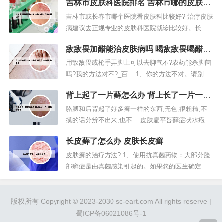
吉林市皮肤科医院排名 吉林市哪的皮肤科
温水 适量，涂到 斑点处约3分钟。2、雅致轩：主要
看的好
是做面部问题肌肤的。他们家的香薰滋养补水护
吉林市或长春市哪个医院看皮肤科比较好? 治疗皮肤
理、深部透热仪护理、美白祛斑护理、纤瘦美体护
病建议去正规专业的皮肤科医院就诊比较好。长春
理非常出名。从...
治疗皮肤疾病的医院是比较多的，但凡是正规医院
敌敌畏加醋能治皮肤病吗 喝敌敌畏喝醋能
都是比较合适的。吉林大学第二医院是一所三级甲
解毒吗
等综合性临床医院。吉大三院相对于其他的医院来
用敌敌畏或枪手弄脚上可以去脚气不?农药能杀脚菌
说外科手术更专业一些，而且年均接受手术量是比
吗?我的方法对不?_百... 1、你的方法不对。请别使
较大的。吉大二院皮肤科比较好 你...
用农药一类往自己身上弄。是药三分毒，更别说农
背上起了一片藓怎么办 背上长了一片一片
药了。 脚气（脚臭）是由于身体的小汗腺分泌旺
皮癣很痒
盛，汗腺分泌物在细菌、霉菌分解下产生秽臭。出
胳膊和后背起了好多癣一样的东西,无色,很粗糙,不
汗促使细菌容易繁殖，因此脚臭常与多汗症伴发。
摸的话分辨不出来,也不... 皮肤扁平苔藓症状水疱：
2、有很多可以，三氯异...
一般为粟粒状，多见于软腭，但也可发生于其它部
长皮藓了怎么办 皮肤长皮癣
位。水疱轻易破裂，在一日夜间又重新泛起。皮肤
扁平苔藓症状糜烂：糜烂型常见，范围相称广泛，
皮肤癣的治疗方法? 1、使用抗真菌药物：大部分脸
几乎可遍及整个口腔粘膜。这个是经常靠在桌子上
部癣症是由真菌感染引起的。如果您的医生确定了
引起的，你用复方醋酸氟氢...
真菌感染的病因，那么口服或涂抹抗真菌药物可能
是最好的治疗方法。常用的药物有钝甲硫磷、特比
萘芬等。2、皮癣跟真菌感染有关，可用抗真菌的药
版权所有 Copyright © 2023-2030 sc-eart.com All rights reserve |
物来治疗，如特比萘芬乳膏以及复方酮康唑乳膏。
蜀ICP备06021086号-1