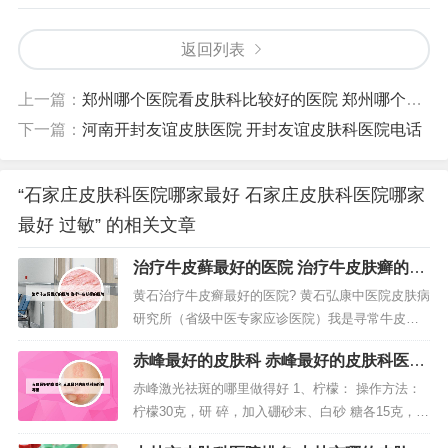
返回列表
上一篇：
郑州哪个医院看皮肤科比较好的医院 郑州哪个医院皮肤科看得最好
下一篇：
河南开封友谊皮肤医院 开封友谊皮肤科医院电话
“石家庄皮肤科医院哪家最好 石家庄皮肤科医院哪家
最好 过敏” 的相关文章
治疗牛皮藓最好的医院 治疗牛皮肤癣的医
院
黄石治疗牛皮癣最好的医院? 黄石弘康中医院皮肤病
研究所（省级中医专家应诊医院）我是寻常牛皮
癣，大医院都看了一直没好，在弘康中医看好了，
赤峰最好的皮肤科 赤峰最好的皮肤科医院
是中医药大学专家，还是咱们中医好，为中医点
在哪里
赞。黄石市第一人民医院皮肤科 ，市级重点专科，
赤峰激光祛斑的哪里做得好 1、柠檬： 操作方法：
成立于1976年10月，现已发展成为拥有皮肤内科、
柠檬30克，研 碎，加入硼砂末、白砂 糖各15克，拌
皮肤美容外科、皮肤性病科、中...
匀后入瓶封存，3日后启用，每天早晚 用此少 许冲