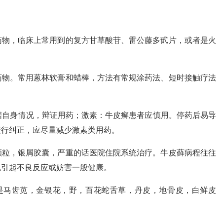
药物，临床上常用到的复方甘草酸苷、雷公藤多甙片，或者是火
药物。常用蒽林软膏和蜡棒，方法有常规涂药法、短时接触疗法
据自身情况，辩证用药；激素：牛皮癣患者应慎用。停药后易导
进行纠正，应尽量减少激素类用药。
颗粒，银屑胶囊，严重的话医院住院系统治疗。牛皮藓病程往往
免引起不良反应或妨害一般健康。
的是马齿苋，金银花，野，百花蛇舌草，丹皮，地骨皮，白鲜皮