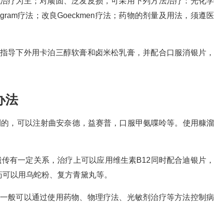
用治疗为主；对顽固、泛发皮损，可采用下列方法治疗：光化学
gram疗法；改良Goeckmen疗法；药物的剂量及用法，须遵医
的指导下外用卡泊三醇软膏和卤米松乳膏，并配合口服消银片，
办法
制的，可以注射曲安奈德，益赛普，口服甲氨喋呤等。使用糠溜
遗传有一定关系，治疗上可以应用维生素B12同时配合迪银片，
中药可以用乌蛇粉、复方青黛丸等。
。一般可以通过使用药物、物理疗法、光敏剂治疗等方法控制病