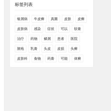
标签列表
银屑病
牛皮癣
真菌
皮肤
皮癣
皮肤病
感染
症状
可以
软膏
治疗
药物
鳞屑
患者
医院
脓疱
乳膏
头皮
皮损
头癣
皮肤科
食物
药膏
可能
体癣