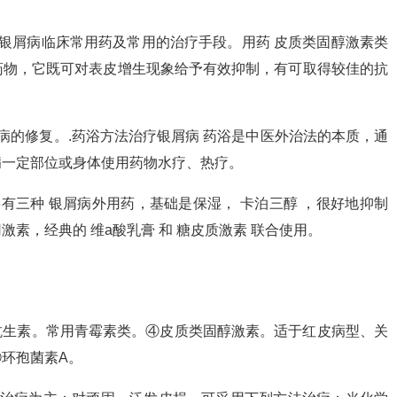
银屑病临床常用药及常用的治疗手段。用药 皮质类固醇激素类
药物，它既可对表皮增生现象给予有效抑制，有可取得较佳的抗
病的修复。.药浴方法治疗银屑病 药浴是中医外治法的本质，通
病一定部位或身体使用药物水疗、热疗。
有三种 银屑病外用药，基础是保湿， 卡泊三醇 ，很好地抑制
素，经典的 维a酸乳膏 和 糖皮质激素 联合使用。
 周。③抗生素。常用青霉素类。④皮质类固醇激素。适于红皮病型、关
环孢菌素A。