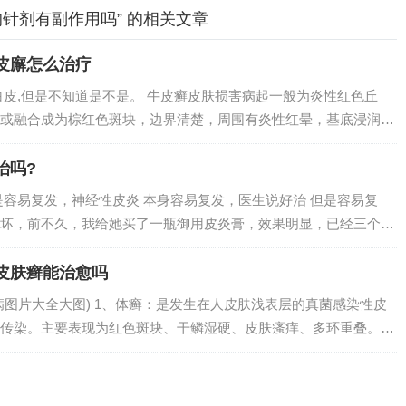
针剂有副作用吗” 的相关文章
皮廨怎么治疗
白皮,但是不知道是不是。 牛皮癣皮肤损害病起一般为炎性红色丘
或融合成为棕红色斑块，边界清楚，周围有炎性红晕，基底浸润明
鳞屑。再看牛皮癣与手足癣的症状表现：牛皮癣初发时为针头至扁
钱币或更大...
治吗?
是容易复发，神经性皮炎 本身容易复发，医生说好治 但是容易复
坏，前不久，我给她买了一瓶御用皮炎膏，效果明显，已经三个月
辣了，希望可以根治。神经性皮炎很难除根，可通过避免情绪焦虑
炎又称慢性...
皮肤癣能治愈吗
病图片大全大图) 1、体癣：是发生在人皮肤浅表层的真菌感染性皮
传染。主要表现为红色斑块、干鳞湿硬、皮肤瘙痒、多环重叠。
瘙痒、手足会皲裂等。3、银屑病图片 人体100种皮肤病对照图
性疾...
片