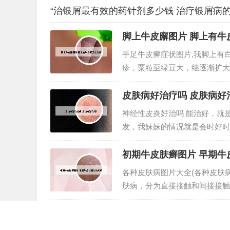
“治银屑最有效的药针剂多少钱 治疗银屑病的
脚上牛皮廨图片 脚上有牛
手足牛皮癣症状图片,我脚上有
疹，粟粒至绿豆大，继逐渐扩大
显，表面覆盖多层干燥的银白色
豆大的炎性扁平丘疹，逐渐增大为
皮肤病好治疗吗 皮肤病好
神经性皮炎好治吗 能治好，就
发，我妹妹的情况就是会时好时
没再复发了，也听了建议不再吃
紧张等诱因，预防再发。神经性皮
初期牛皮肤癣图片 早期牛
各种皮肤病图片大全(各种皮肤
肤病，分为直接接触和间接接触
2、这些皮肤病主要体现在皮肤易
片：银屑病 银屑病是一种自身免疫
初期皮藓图片 皮藓早期图