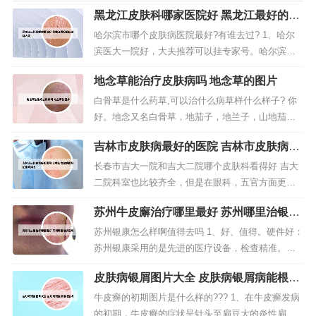
黑龙江皮肤科哪家医院好 黑龙江最好的皮
肤科大夫
哈尔滨市哪个皮肤病医院最好?有谁去过? 1、哈尔
滨医大一院好，大夫推荐可以挂专家号。哈尔滨医
科大学第一临床医学院始建于1949年，是一所三级
地念草能治疗皮肤病吗 地念草的图片
甲等综合性医院。2018年12月4日，被国家卫健委公
布为首批肿瘤多学科诊疗试点医院。2、我的朋友也
白骨草是什么药草,可以治什么病草样什么样子? 你
有皮肤病，他之前去了好多医院都没治好，后来有
好。地念又名白骨草，地茄子，地兰子，山地茄，
人介绍他去黑龙江盛...
盘地蜈蚣，地落苏，菠萝草，铺地锦。药用部分：
吉林市皮肤病最好的医院 吉林市皮肤病最
根及全草入药，夏秋采收。用途：性味酸、甘，
好的医院排名
平。能止血，活血，解毒，健脾，除湿热。治菌
长春市吉大一院和吉大二院哪个皮肤科看得好 吉大
痢，腰腿痛，风寒湿痹。具有补充能量，增加营养
二院科室也比较齐全，但是在眼科，五官方面更具
的作用，对大脑组织有补养作用，能明显...
优势。吉大二院皮肤科是吉林省最好的。但有的医
苏州牛皮廨治疗哪里最好 苏州哪里治银屑
生开药特别过分。建议挂夏建新副主任的号。吉大
病
一院皮肤科现在也不错。长春吉大一院要更好点。
苏州银康怎么样啊值得去吗 1、好、值得。硬件好：
吉林大学白求恩第一医院坐落在吉林省长春市新民
苏州银康采用的是先进的医疗设备，检查精准。疗
大街，是一所综合性医疗机构。202...
效好：在苏州银康诊治的皮肤银屑病患者都已好
皮肤病银屑图片大全 皮肤病银屑病能根治
转，治疗效果很好。所以该医院很值得去。2、私
吗
人。苏州银康是非政府公办的，具有私人性质的医
牛皮癣的初期图片是什么样的??? 1、在牛皮癣发病
院，银康医院由非营利机构，享受政府补助，但是
的初期，牛皮癣的症状呈针头至扁豆大的炎性扁平