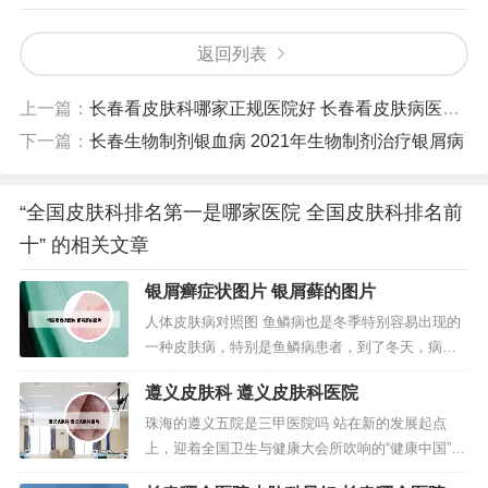
返回列表
上一篇：
长春看皮肤科哪家正规医院好 长春看皮肤病医院哪家好
下一篇：
长春生物制剂银血病 2021年生物制剂治疗银屑病
“全国皮肤科排名第一是哪家医院 全国皮肤科排名前
十” 的相关文章
银屑癣症状图片 银屑藓的图片
人体皮肤病对照图 鱼鳞病也是冬季特别容易出现的
一种皮肤病，特别是鱼鳞病患者，到了冬天，病情
会发展的比较严重，冬季皮肤病一般主要是因为干
遵义皮肤科 遵义皮肤科医院
燥所引起的，如皮肤瘙痒症就是由于皮肤干燥导致
的，此症无论男女老幼都可发病 但中老年者更为多
珠海的遵义五院是三甲医院吗 站在新的发展起点
见了，尤其是老年人。皮肤病图片对照大全，皮肤
上，迎着全国卫生与健康大会所吹响的“健康中国”新
病是指有关皮肤的疾病，皮肤是人体...
号角，遵医五院正汇聚起创建“三甲”医院的强大力