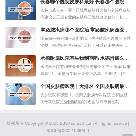
长春哪个医院皮肤科最好 长春哪个医院皮
量，努力成为“健康珠海”的有力参与者和见证者。为
肤科最好的
更好开展医学教育和服务地方医疗发展，学校于200
吉林市或长春市哪个医院看皮肤科比较好? 治疗皮肤
3年与珠海市合作创建遵义医科大学第五附属（珠
病建议去正规专业的皮肤科医院就诊比较好。长春
海）医院，是珠海西区唯...
治疗皮肤疾病的医院是比较多的，但凡是正规医院
掌跖脓疱病哪个医院治 掌跖脓疱病西医治
都是比较合适的。吉林大学第二医院是一所三级甲
疗
等综合性临床医院。吉大三院相对于其他的医院来
掌跖脓疱病是如何诊断的 1、这种情况可以做一下血
说外科手术更专业一些，而且年均接受手术量是比
常规、病理等检查来确定治疗，可以到正规医院皮
较大的。吉大二院皮肤科比较好 你...
肤科就诊检查治疗。2、实验室检查脓疱液细菌培养
承德附属医院有生物制剂吗 承德附属医院
为阴性。组织病理学检查表皮内单房脓疱，脓疱内
咋样
大量中性粒细胞，少数单核细胞，周围表皮轻度棘
承德医学院有哪些专业?这里有最全的专业清单,快来
层肥厚，脓疱下方真皮内有类似炎细胞浸润。3、掌
看看? 1、承德医学院开设专业名单：中医学、护
跖脓疱病应与以下疾病鉴别：局...
理、医学影像、麻醉学、中药学、针灸推拿、康复
全国皮肤病医院十大排名 全国皮肤病最好
治疗、生物信息学、临床医学。2、护理学专业是承
的医院排名
德医学院的另一特色专业，学科涵盖了护理学的基
皮肤医院有哪些 1、贵阳皮肤病专科医院 贵阳皮肤
础理论和临床实践。3、应用心理学：应用心理学主
病专科医院是全国连锁的知名皮肤病专科医院，我
要研究心理学的基本原理在各...
院是由新光明集团斥巨资新建，集团下属医院辐射
至全国各大省级城市，尤以贵阳、 成都、昆明、上
海、广州、武汉、西安等为投资重点。2、上海看皮
版权所有 Copyright © 2023-2030 sc-eart.com All rights reserve |
肤科比较好的医院包括：复旦大学附属华山医院：
蜀ICP备06021086号-1