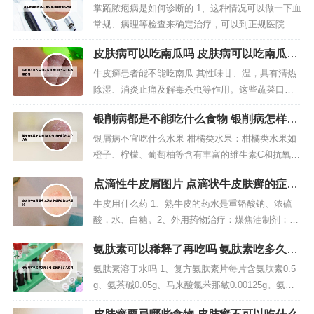
掌跖脓疱病是如何诊断的 1、这种情况可以做一下血
常规、病理等检查来确定治疗，可以到正规医院皮
肤科就诊检查治疗。2、实验室检查脓疱液细菌培养
皮肤病可以吃南瓜吗 皮肤病可以吃南瓜吗
为阴性。组织病理学检查表皮内单房脓疱，脓疱内
百度百科
大量中性粒细胞，少数单核细胞，周围表皮轻度棘
牛皮癣患者能不能吃南瓜 其性味甘、温，具有清热
层肥厚，脓疱下方真皮内有类似炎细胞浸润。3、掌
除湿、消炎止痛及解毒杀虫等作用。这些蔬菜口感
跖脓疱病应与以下疾病鉴别：局...
好，营养丰富，还有利于疾病恢复，特别适合慢性
银削病都是不能吃什么食物 银削病怎样治
牛皮癣患者食用。另外，还有冬瓜、丝瓜、苦瓜
疗方法
等，牛皮癣患者经常食用，对疾病恢复效果特别
银屑病不宜吃什么水果 柑橘类水果：柑橘类水果如
好。牛皮癣患者常吃南瓜，可使大便通畅，肌肤丰
橙子、柠檬、葡萄柚等含有丰富的维生素C和抗氧化
美，尤其对女性牛皮癣患者，食后还有美容...
剂，但它们也含有较高的酸性物质，可能会刺激皮
点滴性牛皮屑图片 点滴状牛皮肤癣的症状
肤并导致瘙痒和发红。因此，银屑病患者应该限制
图片
这些水果的摄入量。苹果：苹果不能过多的吃，虽
牛皮用什么药 1、熟牛皮的药水是重铬酸钠、浓硫
然很有营养，但过多的吃会对心脏和肾脏造成不利
酸，水、白糖。2、外用药物治疗：煤焦油制剂；地
的影响。对于银屑病患者来讲，患者...
蒽酚；维A酸类药物如他扎罗汀；维生素D3类似物
氨肽素可以稀释了再吃吗 氨肽素吃多久停
如卡泊三醇软膏；糖皮质激素类药物等。内用药物
药
治疗：1）抗肿瘤药物：甲氨蝶呤，羟基脲。3、牛
氨肽素溶于水吗 1、复方氨肽素片每片含氨肽素0.5
皮癣可以使用糖皮质激素药膏，具有抗炎等作用，
g、氨茶碱0.05g、马来酸氯苯那敏0.00125g。氨肽
主要为乳膏或霜剂，效果非常好...
素是从动物脏器提取的活性物质，含有多种氨基