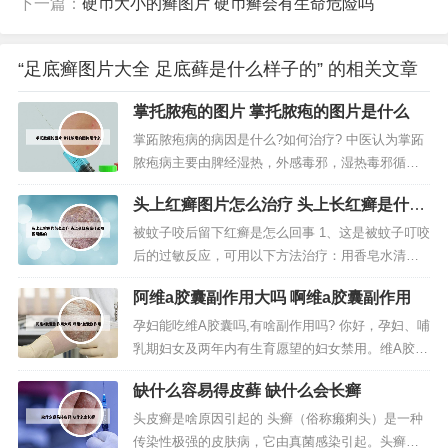
下一篇：
硬币大小的癣图片 硬币癣会有生命危险吗
“足底癣图片大全 足底藓是什么样子的” 的相关文章
掌托脓疱的图片 掌托脓疱的图片是什么
掌跖脓疱病的病因是什么?如何治疗? 中医认为掌跖
脓疱病主要由脾经湿热，外感毒邪，湿热毒邪循经
外发，蕴搏于掌跖所致，发病初期以清热除湿解毒
头上红癣图片怎么治疗 头上长红癣是什么
为主，后期阴伤血燥，余毒未清，治以滋阴养血，
原因引起的
兼清余毒。临床上取得显著疗效。 不管是什么治疗
被蚊子咬后留下红癣是怎么回事 1、这是被蚊子叮咬
方法，都应在正规医师的监督下使用。您好 问题分
后的过敏反应，可用以下方法治疗：用香皂水清洗
析： 掌跖脓疱病能治愈的。掌...
蚊子叮咬处，数分钟内可止痒。也可涂抹牙膏，牙
阿维a胶囊副作用大吗 啊维a胶囊副作用
膏的清凉消炎作用可缓解蚊子叮咬后的痛痒。2、要
考虑慢性刺激形成了湿疹，可以局部使用曲咪新乳
孕妇能吃维A胶囊吗,有啥副作用吗? 你好，孕妇、哺
膏涂抹。湿疹是由多种内外因素引起的瘙痒剧烈的
乳期妇女及两年内有生育愿望的妇女禁用。维A胶囊
一种皮肤炎症反应。发病需要避免...
严重的银屑病，其中包括红皮病型银屑病、脓疱型
缺什么容易得皮藓 缺什么会长癣
银屑病等。其它角化性皮肤病。异维a酸软胶囊的确
是有治痘痘的功效在内，但是也是有禁忌人群的，
头皮癣是啥原因引起的 头癣（俗称癞痢头）是一种
其中孕妇就不能吃异维a酸软胶囊，这会对胎儿造成
传染性极强的皮肤病，它由真菌感染引起。头癣是