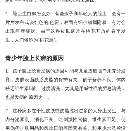
患处有些搔痒，也可用复方康纳乐霜来涂抹。
4、脸上生白癣怎么办1 有些孩子和年轻人的脸上，会有一
片片发白或谈红色的.色斑，表面有细小鳞屑附着，有时会
出现瘙痒症状。由于这种皮肤病常在桃花开放的春季发
生，人们俗称为“桃花癣”。
青少年脸上长癣的原因
1、孩子脸上长癣发病的原因可能与儿童皮脂腺尚未充分发
育，皮肤表面缺乏皮脂的保护有关。孩子营养不良、体内
缺乏维生素B族；过度清洗，尤其是用碱性强的肥皂清洗，
也是发病的原因之一。
2、这种病多在干性皮肤或皮脂溢出过多的人身上发生，与
内分泌紊乱、消化不良、吃刺激性食物、维生素不足、使
用伪劣护肤用品和风吹日晒等因素有关。和用热水洗脸没