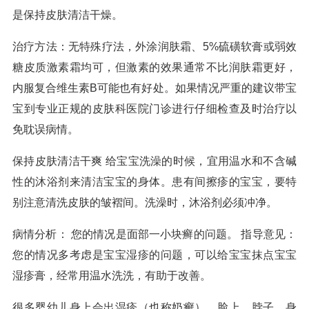
是保持皮肤清洁干燥。
治疗方法：无特殊疗法，外涂润肤霜、5%硫磺软膏或弱效
糖皮质激素霜均可，但激素的效果通常不比润肤霜更好，
内服复合维生素B可能也有好处。如果情况严重的建议带宝
宝到专业正规的皮肤科医院门诊进行仔细检查及时治疗以
免耽误病情。
保持皮肤清洁干爽 给宝宝洗澡的时候，宜用温水和不含碱
性的沐浴剂来清洁宝宝的身体。患有间擦疹的宝宝，要特
别注意清洗皮肤的皱褶间。洗澡时，沐浴剂必须冲净。
病情分析： 您的情况是面部一小块癣的问题。 指导意见：
您的情况多考虑是宝宝湿疹的问题，可以给宝宝抹点宝宝
湿疹膏，经常用温水洗洗，有助于改善。
很多婴幼儿身上会出湿疹（也称奶癣），脸上、脖子、身