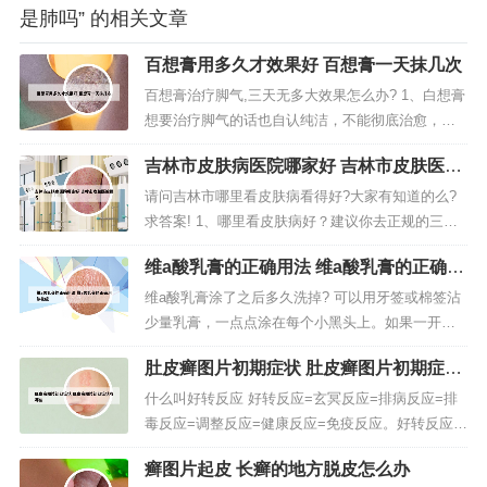
是肺吗” 的相关文章
百想膏用多久才效果好 百想膏一天抹几次
百想膏治疗脚气,三天无多大效果怎么办? 1、白想膏
想要治疗脚气的话也自认纯洁，不能彻底治愈，想
要治愈呀，我觉得还是要用药时间长一点，当然也
吉林市皮肤病医院哪家好 吉林市皮肤医院
要看个体体质。2、可以用水杨酸泡脚，连续大约半
排名
个月，约三天见效，缺点是脚板底皮肤会变粗脱
请问吉林市哪里看皮肤病看得好?大家有知道的么?
皮，不过脱皮后，可以相当长一段时间不用担心脚
求答案! 1、哪里看皮肤病好？建议你去正规的三甲
气的问题，药店有售。3、清热祛...
以上的大医院皮肤科，请医生给你做专业全面细致
维a酸乳膏的正确用法 维a酸乳膏的正确用
的检查，查出病因以后才能对症治，只有按医嘱用
法祛痘
药才能好得快，千万不能乱投医乱用药，更不能随
维a酸乳膏涂了之后多久洗掉? 可以用牙签或棉签沾
意的停药，希望你能采纳。2、吉大二院皮肤科比较
少量乳膏，一点点涂在每个小黑头上。如果一开始
好 你的皮肤属于敏感性的，主...
使用，觉得刺激性比较大，可以在涂完之后过五分
肚皮癣图片初期症状 肚皮癣图片初期症状
钟清洗掉，这样既能保证效果，也不至于造成刺激
有哪些
症状。等皮肤逐渐适应后，再增大涂抹的面积。可
什么叫好转反应 好转反应=玄冥反应=排病反应=排
以先使用温和皂性的香皂或者洗面奶清洁面部，用
毒反应=调整反应=健康反应=免疫反应。好转反应是
轻拍的方式擦干，避免擦破痘痘；洗...
人体病态平衡被打乱，重新调整为健康平衡的一种
癣图片起皮 长癣的地方脱皮怎么办
现象，是人体免疫系统被激活了，人体脏腑的功能