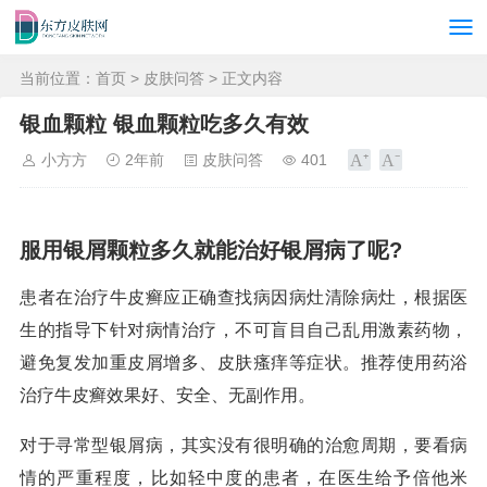
当前位置：
首页
>
皮肤问答
> 正文内容
银血颗粒 银血颗粒吃多久有效
小方方
2年前
皮肤问答
401
服用银屑颗粒多久就能治好银屑病了呢?
患者在治疗牛皮癣应正确查找病因病灶清除病灶，根据医
生的指导下针对病情治疗，不可盲目自己乱用激素药物，
避免复发加重皮屑增多、皮肤瘙痒等症状。推荐使用药浴
治疗牛皮癣效果好、安全、无副作用。
对于寻常型银屑病，其实没有很明确的治愈周期，要看病
情的严重程度，比如轻中度的患者，在医生给予倍他米