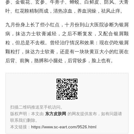
参、金银花、玄参、牛蒡子、蝉蜕、白鲜皮、防风、大青
叶、红花鞥精制而成，清热凉血，养血润燥，祛风止痒。
九月份身上长了些小红点，十月份到山大医院诊断为银屑
病，抹达力士软膏减轻，之后不断复发，又配合银屑颗
粒，但总是不去根。曾经治疗情况和效果：现在仍吃银屑
颗粒打，抹达力士软膏，还是有一块块黄豆大小的红斑在
后背、前胸，胳膊和小腿处，后背较多，脸上也有。
扫描二维码推送至手机访问。
版权声明：本文由
东方皮肤网
的网友提供发布，如有问题请
联系我们删除。
本文链接：
https://www.sc-eart.com/9526.html