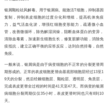
银屑颗粒祛风解毒。用于银屑病。能激活T细胞，抑制基因
复制，抑制表皮细胞的过度分化和增殖，提高机体免疫
力，益气活血化淤，增强红细胞变形能力，疏通微小血
管，改善微循环，除热解湿润燥，阻断血体蛋白的变异，
清除血毒素，加速新生细胞生长，修复脏腑功能，消除免
疫抵抗，建立正确平衡的应答反应，达到自然排毒，自然
免疫。
一般来说，银屑病是由于病变细胞的不正常的分裂更替周
期形成的。正常的表皮细胞更替由基底部细胞层经过13至1
9天的分裂，然后经棘细胞层、颗粒层、透明层、角质层，
完成表皮更替全过程的时间是41天至47天。而病变的银屑
病细胞分裂周期仅仅35小时，表皮更替时间也只有8到10
天。