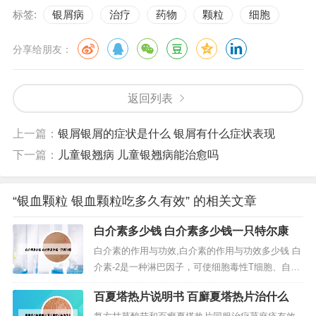
标签:
银屑病
治疗
药物
颗粒
细胞
分享给朋友：
返回列表
上一篇：
银屑银屑的症状是什么 银屑有什么症状表现
下一篇：
儿童银翘病 儿童银翘病能治愈吗
“银血颗粒 银血颗粒吃多久有效” 的相关文章
白介素多少钱 白介素多少钱一只特尔康
白介素的作用与功效,白介素的作用与功效多少钱 白
介素-2是一种淋巴因子，可使细胞毒性T细胞、自然
杀伤细胞和淋巴因子活化的杀伤细胞增殖，并使其
百夏塔热片说明书 百廯夏塔热片治什么
杀伤活性增强，还可以促进淋巴细胞分泌抗体和干
扰素，具有抗病毒、抗肿瘤和增强机体免疫功能等