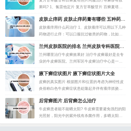
复方甘草酸苷和百癣夏塔热片同服治疗荨麻疹有效
作用。可使细胞毒性T细胞、自然杀伤细胞和淋巴因
果吗? 1、氯雷他定片 复方甘草酸苷片 百癣夏塔热
子活化的杀伤细胞增殖，并使...
胶囊 可以一起服用。这3种药物的不良反应多为胃肠
皮肤止痒药 皮肤止痒药膏有哪些 五种药膏
道的反应，可以耐受。对身体健康影响有限。通过
最常用
体育锻炼，加强自身身体素质是解决过敏的良方。
皮肤瘙痒用什么药治疗 1、皮肤瘙痒可以用以下几种
2、有些人因为自己的精神比较紧张、失眠，又或者
药物进行止痒：可以口服抗过敏类的药物，比如咪
是内分泌、身体的新陈代谢...
唑斯汀片、氯雷他定片等。可以采用肌肉注射的方
兰州皮肤医院的排名 兰州皮肤专科医院哪
式注射抗过敏类药物，比口服方式会更快捷，并且
家好
止痒效果也会更好，可以肌肉注射扑尔敏针。2、常
兰州哪里治疗牛皮癣效果好 治疗牛皮癣最好是去专
用的抗过敏药物有扑尔敏、奥曲肽、氯雷他定等。
业的牛皮癣医院。兰州军区牛皮癣治疗中心是一家
这些药物可以有效地缓解皮肤痒、...
专业治疗牛皮癣的医院，治疗的修熬过特别好。兰
腋下癣症状图片 腋下癣症状图片大全
州军区牛皮癣治疗中心是国家级部队医院，他们采
用的经络全息热激疗法治疗是患者病情采取个性化
皮癣的真实图片 根据图片和位置的考虑为神经性皮
治疗手段，讲究双向渗透、内外兼治。现在和平饭
炎俗称白色牛皮癣症状患处隆起并伴有瘙痒抓挠会
店附近看病好的地方就是荟萃堂，哪儿...
出现白色皮屑。足癣为足部的皮肤癣菌感染。多见
后背癣图片 后背癣怎么治疗
于成人，儿童少见。发病季节性明显，夏秋病重，
冬春病减。皮肤受损，真菌很容易入侵，或是洗澡
牛皮癣患者能不能晒太阳? 牛皮癣需要避免强烈的阳
经常没有吹干，有的狗狗就是洗完澡后就立马跑开
光照射，阳光中的紫外线有杀菌作用，多晒太阳可
了，家长也没有坚持擦干，长此以往，...
以帮助杀死各种细菌，辅助牛皮癣的治疗。一般来
说，从营养学的角度来看，阳光可以加速人体的。s