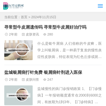
当前位置：
首页
> 2024年11月15日
寻常型牛皮屑遗传吗 寻常型牛皮屑好治疗吗
2年前
皮肤资讯
280
什么是银牛屑病 人们俗称的牛皮癣，医
学上叫银屑病，是一种易于复发的慢性炎
症性皮肤病，特征表现为红色丘疹或斑块
上覆有多层银白色鳞屑。什么叫牛皮
鲜?...
盐城银屑病打针免费 银屑病针剂进入医保
2年前
皮肤问答
247
盐城慢性的病门诊报销政策 1、【门诊慢
病】一年报销额度通常在2000到6000之
间，有效期为1到3年。【门诊特病】一年