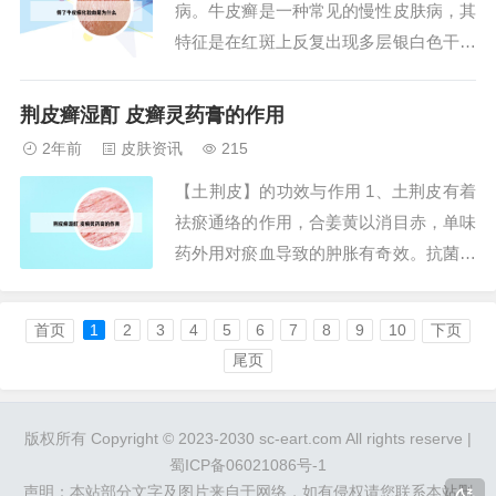
病。牛皮癣是一种常见的慢性皮肤病，其
必刻意忌口...
特征是在红斑上反复出现多层银白色干燥
鳞屑。中医古称之为“白疕”，古医籍亦有
称之为松皮癣。西医称为银屑病，俗称牛
荆皮癣湿酊 皮癣灵药膏的作用
皮癣，其特征是出现大小不等的丘疹，红
2年前
皮肤资讯
215
斑，表面覆盖着银白色鳞屑，边界清楚，
【土荆皮】的功效与作用 1、土荆皮有着
好发于头皮、四肢伸侧及背部。男性多于
祛瘀通络的作用，合姜黄以消目赤，单味
女性。银屑病...
药外用对瘀血导致的肿胀有奇效。抗菌止
痒 土荆皮对常见的致病真菌如红色癣
菌，玫瑰色癣菌，紫色癣菌，叠瓦癣菌，
首页
1
2
3
4
5
6
7
8
9
10
下页
许兰氏黄癣菌，絮状表皮癣菌，石膏样癣
尾页
菌有程度不同的抗菌作用。抗早孕 实验
表明，土荆皮中含有的土荆甲酸有非常明
版权所有 Copyright © 2023-2030 sc-eart.com All rights reserve |
显的抗早孕作...
蜀ICP备06021086号-1
声明：本站部分文字及图片来自于网络，如有侵权请您联系本站删