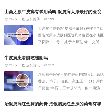
报销额度从几万到几十万不等，且多数情
况下终身有效。特病门诊治疗包括放化
山酉太原牛皮癣有试用药吗 银屑病太原最好的医院
疗、中草药治疗、检查等，均按医保目录
2年前
皮肤用药
199
内的比例报销。2、常见慢性病门诊报销
太原哪个医院的皮肤科最好?在哪里? 山
不设起付线，其可报销费用的报销比例为
西省太原市皮肤科医院具体位置在小店区
60...
平阳路111号，处于市区边缘，交通方
便。从这里出发，可以通过公交线路轻松
抵达。经停山西黄河医院的公交线路有12
牛皮癣患者能吃桂圆吗
1020618081818182838383838（外
2年前
皮肤资讯
312
环）、838（内环）、86864等。山西太
湿疹和牛疲癣不能吃香蕉桂圆吗 1、忌吃
原皮肤科好的医院推荐...
香蕉、柿子、油腻。高血压：（1）用向
日葵盘*半两，玉米须*3钱，煎一碗汤一
次服下，一日二次，连用20天，神效。
（2）香蕉皮30克，晒干水煎喝，每日3
治银屑病红盒抹的药膏 治银屑病红盒抹的药膏有哪