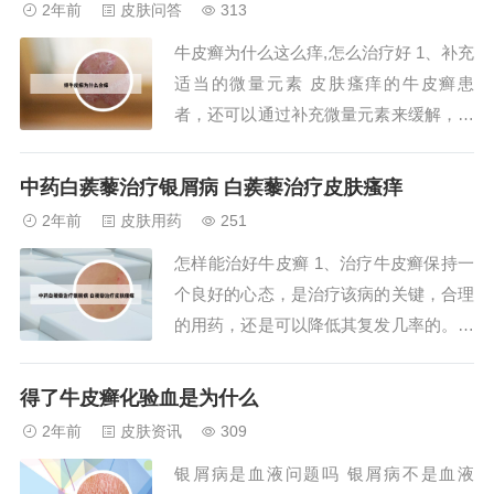
2年前
皮肤问答
313
力，价格比较昂贵。对于银屑病关节炎的
牛皮癣为什么这么痒,怎么治疗好 1、补充
治疗，首先用药和银屑病相同，也可以使
适当的微量元素 皮肤瘙痒的牛皮癣患
用芳香维甲酸类...
者，还可以通过补充微量元素来缓解，如
铜、锰、锂、锌、硒等，这些微量元素可
以起到稳定细胞膜的作用，同时还可以抵
中药白蒺藜治疗银屑病 白蒺藜治疗皮肤瘙痒
制过敏反应，能够起到抑制牛皮癣瘙痒的
2年前
皮肤用药
251
作用。2、在口服药方面，可以选择甲氨
怎样能治好牛皮癣 1、治疗牛皮癣保持一
蝶呤片、阿维A胶囊进行抗增殖、免疫调
个良好的心态，是治疗该病的关键，合理
节的治疗。...
的用药，还是可以降低其复发几率的。用
药时应注意：不可片面追求近期疗效。西
医治疗虽然快捷，但是容易复发。选用中
得了牛皮癣化验血是为什么
医治疗比较好。虽然慢但是不影响整体健
2年前
皮肤资讯
309
康，副作用少，远期疗效好。平时要生活
银屑病是血液问题吗 银屑病不是血液
有规律，多加锻炼，饮食清淡有营养，不