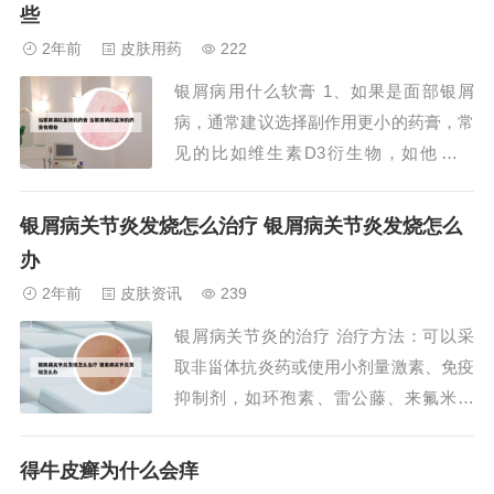
次，一个月见效。（3）用中药罗布麻，
些
开水冲喝，每日15克，半月见效。（4）
2年前
皮肤用药
222
银杏叶每日15克，用开水冲喝下，半月见
银屑病用什么软膏 1、如果是面部银屑
效...
病，通常建议选择副作用更小的药膏，常
见的比如维生素D3衍生物，如他卡西
醇、卡泊三醇等，或者可以选择钙调磷酸
酶抑制剂，比如吡美莫司、他克莫司等。
银屑病关节炎发烧怎么治疗 银屑病关节炎发烧怎么
对于炎症明显且皮损症状较为严重时，可
办
以选择外用强效或者超强效糖皮质激素，
2年前
皮肤资讯
239
常见的比如卤米松乳膏、复方氟米松软膏
银屑病关节炎的治疗 治疗方法：可以采
等。2、如果已...
取非甾体抗炎药或使用小剂量激素、免疫
抑制剂，如环孢素、雷公藤、来氟米特
等，会有一定的治疗效果，但是副作用不
容忽视。最新有治疗银屑病关节炎的生物
得牛皮癣为什么会痒
制剂，效果较好，但需要有一定的经济实