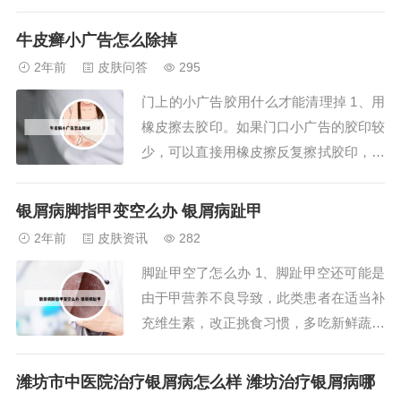
业的皮肤科医疗机构，拥有先进的诊疗设
备和经验丰富的医生团队。该医院在皮肤
牛皮癣小广告怎么除掉
病领域具有较高的知名度和声誉，为众多
2年前
皮肤问答
295
患者解决了各种皮肤问题。2、大风常给
门上的小广告胶用什么才能清理掉 1、用
苹果的生长发育带来许多不利的影响，如
橡皮擦去胶印。如果门口小广告的胶印较
造成树冠偏斜...
少，可以直接用橡皮擦反复擦拭胶印，即
可将小广告的胶印清除掉。用牙膏去胶
印。如果门口小广告的胶印较少，可以将
银屑病脚指甲变空么办 银屑病趾甲
小广告的胶印用牙膏涂满，过大约三十分
2年前
皮肤资讯
282
钟后，用牙刷刷取胶印，但对于效果较好
脚趾甲空了怎么办 1、脚趾甲空还可能是
的木门上，还是使用抹布保证不破坏木门
由于甲营养不良导致，此类患者在适当补
上的油漆。2...
充维生素，改正挑食习惯，多吃新鲜蔬菜
和水果后，通过一段时间往往也可以缓
解。此外，这种情况还可能是由于真菌感
潍坊市中医院治疗银屑病怎么样 潍坊治疗银屑病哪
染导致，即俗称的灰指甲。2、大脚趾指