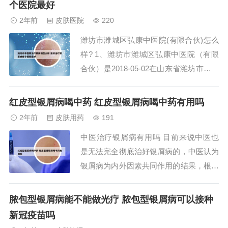
个医院最好
甲变空，多考虑跟缺乏维生素有关，也有
2年前
皮肤医院
220
可能是缺钙、外伤等原因所致，需要采取
潍坊市潍城区弘康中医院(有限合伙)怎么
针对性的治疗...
样? 1、潍坊市潍城区弘康中医院（有限
合伙）是2018-05-02在山东省潍坊市潍城
区注册成立的有限合伙企业，注册地址位
于山东省潍坊市潍城区福源街518号中国
红皮型银屑病喝中药 红皮型银屑病喝中药有用吗
老年城3号楼1（1-2）层。潍坊市潍城区
2年前
皮肤用药
191
弘康中医院（有限合伙）的统一社会信用
中医治疗银屑病有用吗 目前来说中医也
代码/注册号是9137070...
是无法完全彻底治好银屑病的，中医认为
银屑病为内外因素共同作用的结果，根据
银屑病的辨证论治，银屑病通常分为血热
证、血瘀证、血燥证、热毒炽盛证、湿热
脓包型银屑病能不能做光疗 脓包型银屑病可以接种
蕴结证以及风湿痹阻证。中医还可以选择
新冠疫苗吗
中成药外用制剂治疗，包括中药药膏以及