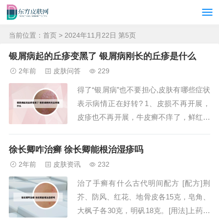
当前位置：
首页
> 2024年11月22日 第5页
银屑病起的丘疹变黑了 银屑病刚长的丘疹是什么
2年前
皮肤问答
229
得了“银屑病”也不要担心,皮肤有哪些症状
表示病情正在好转? 1、皮损不再开展，
皮疹也不再开展，牛皮癣不痒了，鲜红的
点状牛皮癣变为暗红的，点滴状的牛皮癣
一般比斑块状更简单进入衰退期，运用药
徐长卿咋治癣 徐长卿能根治湿疹吗
物治疗点滴状牛皮癣的话，小米粒的牛皮
2年前
皮肤资讯
232
癣是干了以后直接下去的。片状牛皮癣从
治了手癣有什么古代明间配方 [配方]荆
里往外好！要是钱币状的话，一般好的特
芥、防风、红花、地骨皮各15克，皂角、
快的，...
大枫子各30克，明矾18克。[用法]上药用