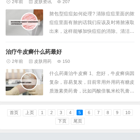
2年前
皮肤资讯
207
中药油剂，比如普连膏、复方青黛膏等。
脓包型痘痘如何处理? 清除痘痘里面的脓
银屑病是一种...
痘痘里面有脓的话我们应该及时将脓液取
出来，这样能够加快痘痘的消除。清洁皮
肤：保持脸部皮肤的清洁是预防和治疗脓
包型痘痘的第一步。每天至少早晚使用温
治疗牛皮癣什么药最好
和的洁面产品清洁面部，避免使用过于刺
2年前
皮肤用药
150
激的洗面奶，以免加重皮肤炎症。此外，
什么药膏治牛皮癣 1、您好，牛皮癣病因
每周使用一到两次深层清洁面膜也有助于
复杂，容易复发，目前常用外用药有糖皮
清除毛孔内...
质激素类药膏，比如丙酸倍氯米松乳膏，
丁酸氢化可的松乳膏，还有维A酸类药，
维生素D3类似物，免疫抑制剂等，建议
首页
上页
1
2
3
4
5
6
7
8
9
10
到在医师指导用药。2、牛皮癣止痒方法
下页
尾页
之一，选用不含激素的止痒药膏，能有效
缓解症状。其中，尿素霜、尿囊素软膏、