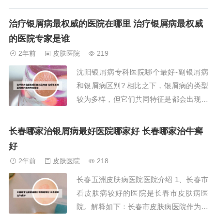
米醋1500毫升，放盆中浸泡3--5天后，备
用。治疗时，每晚将手或足入药醋中浸泡
治疗银屑病最权威的医院在哪里 治疗银屑病最权威
30分钟。每剂药可连续浸泡两周，为1个
的医院专家是谁
疗程。用之有效，可继续浸泡2--3个疗
2年前
皮肤医院
219
程。[功效]灭菌止痒。适用...
沈阳银屑病专科医院哪个最好-副银屑病
和银屑病区别? 相比之下，银屑病的类型
较为多样，但它们共同特征是都会出现鳞
屑，主要为银白色，红斑上有薄膜，刮除
鳞屑后会出现点状出血的现象。患者在就
长春哪家治银屑病最好医院哪家好 长春哪家治牛癣
医时，结合病理学检查可以辅助诊断。综
好
合来看，选择沈阳地区专业治疗银屑病的
2年前
皮肤医院
218
医疗机构时，应考虑医院的诊疗技术、医
长春五洲皮肤病医院医院介绍 1、长春市
生的临床经...
看皮肤病较好的医院是长春市皮肤病医
院。解释如下：长春市皮肤病医院作为专