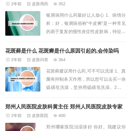
果正常使用，一般不产生依赖的，希望可
2年前
皮肤用药
352
以帮到你。肤毒康功效作用 适用于各类
银屑病用什么药最好让人放心 1、病情分
真菌感染引起的皮炎（神经性皮炎、过敏
析：好，银屑病俗称“牛皮癣”是一种常见
性皮炎、日光...
的易于复发的慢性炎症性皮肤病，特征性
损害为红色丘疹或斑块上覆有多层银白色
鳞屑。2、第对于最常见的寻常型银屑
花斑藓是什么 花斑癣是什么原因引起的,会传染吗
病，面积比较小的时候，以单纯外用药为
2年前
皮肤问答
364
主，可以选择糖皮质激素类药膏，也可以
花斑藓建议用什么药,可不可以洗澡 1、真
选择维生素D3衍生物药膏，还有维甲酸
菌有抑制杀灭作用，所以您可以去买一块
类药膏，还...
硫磺皂洗澡，坚持用硫磺皂洗澡。2、花
斑癣治疗起来也很容易，通常使用3％的
克霉唑霜，或达克宁霜涂搽患处。涂搽前
郑州人民医院皮肤科黄主任 郑州人民医院皮肤专家
应先洗澡，最好用丝瓜瓤轻轻擦去鳞屑，
2年前
皮肤医院
400
然后再涂药。涂的范围应大一些，可超过
郑州哪家医院治湿疹好 你好。我建议你
病变范围的2倍，一般应连续涂2至3周。