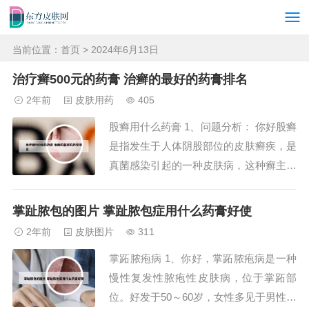
当前位置：
首页
> 2024年6月13日
治疗癣500元的药膏 治癣的最好的药膏排名
2年前
皮肤用药
405
股癣用什么药膏 1、问题分析： 你好股癣
是指发生于人体阴股部位的皮肤癣疾，是
真菌感染引起的一种皮肤病，这种癣主要
分布在大腿内侧腹股沟，会阴及肛周部
位.本病的发生还与局部卫生状况不良和
掌趾脓包的图片 掌趾脓包症用什么药膏好使
自身患有其他皮肤癣病有关。2、病情分
2年前
皮肤图片
311
析： 你好！股癣是较顽固的疾病，极容
掌跖脓疱病 1、你好，掌跖脓疱病是一种
易复发，对很多药都敏感，一般以外治为
慢性复发性脓疱性皮肤病，位于掌跖部
主，不需内...
位。好发于50～60岁，女性多见于男性。