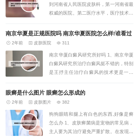
到河南省人民医院皮肤科，第一河南省最
3、指...
权威的医院。第二医疗水平，医疗技术等
等也是全省最好的。第三省医皮肤科专家
三届科主任都是国家级的专家。激素缓解
南京华夏是正规医院吗 南京华夏医院怎么样!谁看过
症状效果很好，但因为湿疹是慢性病，激
2年前
皮肤医院
311
素是不能根治的，以后每次发作用量会越
南京华厦白癜风研究所好吗 1、南京华厦
来越大，副作用就大了。郑州看皮肤病好
白癜风研究所治疗白癜风挺不错的，特别
的地方，是金...
是王抒主任治疗白癜风的技术更是一流
的。2、也不知道你是哪里的，就我感觉
如果在江苏这边，建议你可以到南京华厦
眼癣是什么图片 眼癣怎么形成的
白癜风研究所去看看，专业治疗白癜风的
2年前
皮肤图片
382
医院，不治疗其他病的，治疗技术绝不含
狗狗眼睛和腿上有白色的东西,好像是癣
糊，还有他们医院的王抒主任，人很和蔼
怎么办 1、皮肤癣菌病是宠物的常见病，
的，真的很好...
主人要为其治疗避免严重扩散。在发现爱