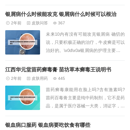
以在红斑的基础上出现周期性的无菌性小
脓疱，伴角化、鳞屑为临床特征。病因暂
银屑病什么时候能攻克 银屑病什么时候可以根治
且不清，可能跟感染和过敏有关的。2、
2年前
皮肤问答
367
您好 问题分析： 掌跖脓疱病能治愈的。
未来10内有没有可能攻克银屑病 确切的
掌跖脓疱主要由于脾虚生湿，湿热内蕴，
说，只要积极正确的治疗，牛皮癣是可以
或外感...
治好的。\x0d\x0a银屑病的护理主要注意
以下七点：\x0d\x0a要注意蛋白质的摄
入，除了每天的饮食外，还需增加1—2只
江西华元堂苗药癣毒膏 苗坊草本癣毒王说明书
鸡蛋，以补充失去的蛋白质。因为大量的
2年前
皮肤用药
445
鳞屑脱落，蛋白质损失也多。否。银屑病
苗药癣毒康能用在脸上吗?含有激素吗?
是一种慢性、复发性、自身免疫性...
苗药百毒膏主要是纯中药制剂，它不是药
品，是属于医疗器械一大类，消证字，主
要适用于皮炎，湿疹，各种癣，鹅掌风
等，不含有激素的。是不含有激素的，如
银血病口服药 银血病要吃饮食有哪些