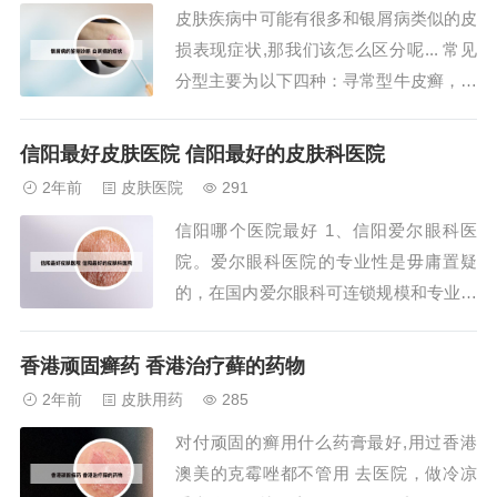
皮肤疾病中可能有很多和银屑病类似的皮
都御街路西，平时有人称它为（朝鲜医
损表现症状,那我们该怎么区分呢... 常见
院），但是医院...
分型主要为以下四种：寻常型牛皮癣，皮
损特点：好发头皮、躯干、四肢伸侧，特
别是肘、膝关节伸侧，也可广泛对称分布
信阳最好皮肤医院 信阳最好的皮肤科医院
全身。瘙痒轻重不一。初为红色丘疹或斑
2年前
皮肤医院
291
丘疹，渐渐融合为斑块，表面覆盖多层银
信阳哪个医院最好 1、信阳爱尔眼科医
白色鳞屑。后期为红色斑块，上覆盖厚层
院。爱尔眼科医院的专业性是毋庸置疑
银白色...
的，在国内爱尔眼科可连锁规模和专业性
是毋庸置疑的，看眼睛选择爱尔眼科准没
错！【在线预约眼科专家号源】爱尔眼科
香港顽固癣药 香港治疗藓的药物
医院集团是全球规模的眼科医疗连锁机
2年前
皮肤用药
285
构，ipo上市医疗机构，年门诊量超过650
对付顽固的癣用什么药膏最好,用过香港
万人。2、信阳市中心医院比较好。医院
澳美的克霉唑都不管用 去医院，做冷凉
设31个临...