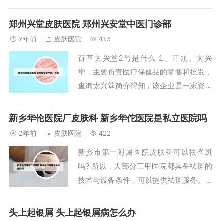
见： 特征性损害为红色丘疹或斑块上覆
有多层银白色鳞屑。2、人得了猫癣一般
郑州兴堂皮肤医院 郑州兴安堂中医门诊部
需在医生指导下使用克霉唑乳膏、盐酸特
2年前
皮肤医院
413
比萘芬乳膏、唑类克霉唑、酮康唑、咪康
百草太兴堂2号是什么 1、正规。太兴
唑、联苯苄唑、萘替芬、布替萘芬、特比
堂，主要负责医疗保健品的零售和批发，
萘芬等；阿...
查询太兴堂简介得知，该企业是一家资质
齐全受法律保护的正规企司，可放心咨
询。2、北京同仁堂。《大宅门》是一部
新乡华伦医院厂皮肤科 新乡华佗医院是私立医院吗
根据真人真事改编的电视剧，讲述了中国
2年前
皮肤医院
422
百年老字号“百草厅”药铺的兴衰史以及医
新乡市第一附属医院皮肤科可以祛雀斑
药世家白府三代人的恩恩怨怨。剧中百草
吗? 所以，大部分三甲医院都具备祛斑的
厅的原型就是...
技术与设备条件，可以提供祛斑服务。但
是，并不是所有的三甲医院都可以进行祛
斑手术或治疗。具体是否可以进行祛斑，
头上起银屑 头上起银屑病怎么办