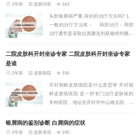
需要根据患者的具体情况、皮肤类型、斑
2年前
皮肤问答
343
点类型以及医生的专业意见来确定。可以
头部银屑病严重,有好的治疗方法吗? 1、
的，武汉市第一医院在皮肤科方面很权威
一般的治疗方法有： 局部治疗：局部
的，不过专家...
治疗通常是采取抗真菌洗剂易银特抑菌剂
等以及维生素D3类似物等，对牛皮癣患
者进行治疗。 全身性系统疗法：指的是
二院皮肤科开封坐诊专家 二院皮肤科开封坐诊专家
口服、肌内注射或静脉注射等方法给药。
是谁
口服给药方便、安全，治疗牛皮癣的口服
2年前
皮肤医院
336
药物有许多种类，目前还在不断研究开发
开封朝鲜皮肤医院是什么意思呀 开封朝
出新药。...
鲜皮肤病医院 是一所专门治疗皮肤病的
专科医院，地址在开封市中山路北段。我
想问一下到底哪家是真正的开封朝鲜医
院？有的说 御街里的高丽医院才是过去
银屑病的鉴别诊断 白屑病的症状
俗称的朝鲜医院。 也有的 说在宋都御街
2年前
皮肤资讯
295
南段，路西，朝鲜友谊皮肤病医院。在宋