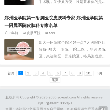
手术噢，又快又方便，只是要看你的是长
在那个地方啦。水杨酸软膏：水杨酸软膏
属于一种抗真菌的药物，在使用以后可以
郑州医学院第一附属医院皮肤科专家 郑州医学院第
有效的改善股癣引起局部症状，减轻患者
一附属医院皮肤科专家名单
痛苦。盐酸阿莫罗芬乳膏：盐酸阿莫罗芬
2年前
皮肤医院
599
乳膏能达到抗真菌的作用，可以促进股癣
郑大一附院哪个院区好一点? 河医院区比
的症状消退。...
较好 郑大一附院一院三区，即河医院
区，惠济院区，郑东院区，格局形成后三
个院区相互协作，分工各有不同。有两个
院区，河医院区更加好一些。医院始建于
首页
1
2
3
4
5
6
7
8
9
10
下页
1928年9月，其前身为国立河南大学附属
尾页
医院。1958年从开封迁址郑州，更名为河
南医学院第一附属医院。1985年更名为
版权所有 Copyright © 2023-2030 sc-eart.com All rights reserve |
河...
蜀ICP备06021086号-1
声明：本站部分文字及图片来自于网络，如有侵权请您联系本站删