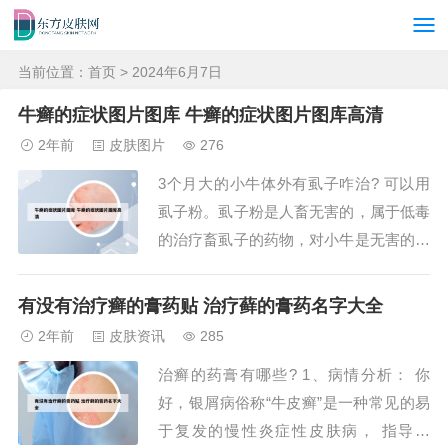
当前位置：
首页
> 2024年6月7日
牛癣的症状图片图库 牛癣的症状图片图库高清
2年前
皮肤图片
276
3个月大的小牛体外有虱子咋治? 可以用
虱子粉。虱子粉是人畜无害的，属于低毒
的治疗畜虱子的药物，对小牛是无害的。
您要问得是小牛擦了去虱子的药有点懒散
的感觉怎么办吗？具体如下。牛身上有虱
有没有治疗癣的膏药贴 治疗藓的膏药名字大全
子的地方要将毛剪除。每天用湿布将有虱
2年前
皮肤资讯
285
子擦洗干净。每天都要擦洗干净后再给有
治癣的药膏有哪些? 1、病情分析： 你
虱子的地方擦药。你想问的是小牛吃纯牛
好，银屑病俗称“牛皮癣”是一种常见的易
奶有虱子怎...
于复发的慢性炎症性皮肤病， 指导意