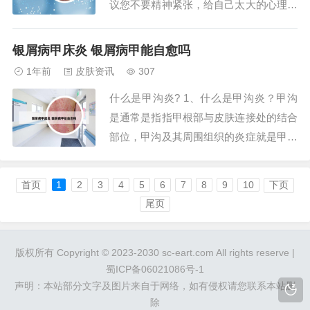
议您不要精神紧张，给自己太大的心理压
力，一定不要盲目用药，还需正确认识病
症，根据体质配伍中药进行口服或泡洗，
银屑病甲床炎 银屑病甲能自愈吗
内外兼治，能在最短的时间内消退皮损，
1年前
皮肤资讯
307
达到健康的肌肤。2、您好，牛皮癣治疗
什么是甲沟炎? 1、什么是甲沟炎？甲沟
需要耐心，也是一个容易治疗但是容易反
是通常是指指甲根部与皮肤连接处的结合
复发作...
部位，甲沟及其周围组织的炎症就是甲沟
炎，甲沟炎多因甲沟及其周围组织刺伤、
擦伤、嵌甲或拔“倒皮刺”后造成。千万不
首页
1
2
3
4
5
6
7
8
9
10
下页
要轻视甲沟炎，一旦发作，疼痛起来是常
尾页
人难以忍受的。2、甲沟炎在临床上非常
常见，指的是指甲周围的一种细菌感染性
版权所有 Copyright © 2023-2030 sc-eart.com All rights reserve |
疾病，大...
蜀ICP备06021086号-1
声明：本站部分文字及图片来自于网络，如有侵权请您联系本站删
除