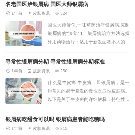
营养丰富，适合牛皮癣患者食用。糙米：
名老国医治银屑病 国医大师银屑病
糙米保留了米糠，含有丰富的纤维，具有
1年前
皮肤资讯
324
吸水、吸脂作用。每天早餐食用糙米粥或
国医大师传你,一味草药治疗银屑病,克制
糙米豆浆，有助于整肠利便，促进排毒。
银屑病的“法宝” 1、银屑病治疗方法选择
2、牛皮癣...
外用药物治疗：适用于新发面积不大的患
者，药物浓度应由低至高。常用外用药物
有糖皮质激素、维生素D3衍生物、维A酸
寻常性银屑病分期 寻常性银屑病分期标准
等。 物理疗法：窄谱UVB已成为治疗银
1年前
皮肤资讯
250
屑病的主要物理疗法，可单独使用或与其
什么是牛皮癣 牛皮癣，即银屑病，是一
他治疗方法联合应用。2、银屑病，一
种常见的易于复发的慢性炎症性皮肤病。
种...
以下是关于牛皮癣的详细解释：特征性损
害：牛皮癣的主要特征是皮肤上出现红色
丘疹或斑块，这些丘疹或斑块上覆盖有多
银屑病吃甜食可以吗 银屑病患者能吃糖吗
层银白色的鳞屑。发病情况：年龄与性
1年前
皮肤资讯
213
别：青壮年发病最多，男性发病多于女