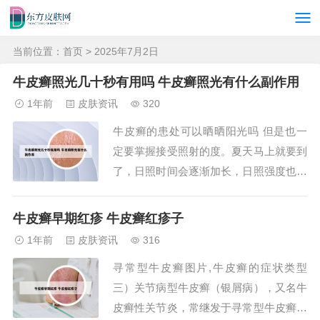
当前位置：
首页
> 2025年7月2日
牛皮癣照光几十秒有用吗 牛皮癣照光有什么副作用
1年前
皮肤资讯
320
牛皮癣的患处可以晒晒阳光吗 但是也一
定要掌握接受照射的度。夏天马上就要到
了，日照时间会逐渐加长，日照强度也会
逐渐升高。过度的接受日光照射，反而不
利于牛皮癣的治疗。虽然一般晒太阳有利
牛皮癣早期红疹 牛皮癣红疹子
于牛皮癣的治疗与恢复，不过。但有些情
1年前
皮肤资讯
316
况也不适宜多晒太阳。对于夏季型牛皮癣
寻常型牛皮癣图片,牛皮癣的症状类型
患者来说，即皮损冬季减轻、夏季加重的
三）关节病型牛皮癣（银屑病），又名牛
牛皮癣患者，...
皮癣性关节炎，常继发于寻常型牛皮癣或