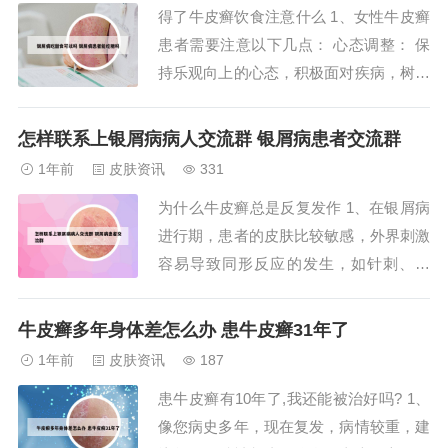
得了牛皮癣饮食注意什么 1、女性牛皮癣
性。牛皮癣，即银屑病，是一种常见的慢
患者需要注意以下几点： 心态调整： 保
性皮肤病。其特点...
持乐观向上的心态，积极面对疾病，树立
战胜病魔的信心。 饮食调理： 均衡膳
食，不挑食、不偏食，避免烟酒。 多摄
怎样联系上银屑病病人交流群 银屑病患者交流群
入富含高蛋白、低脂肪、维生素的食物，
1年前
皮肤资讯
331
如豆类、粗粮、新鲜蔬菜与水果。2、牛
为什么牛皮癣总是反复发作 1、在银屑病
皮癣患者应注意以下方面：饮食调整：避
进行期，患者的皮肤比较敏感，外界刺激
免高糖食...
容易导致同形反应的发生，如针刺、注
射、手术切口等刺激健康皮肤表面，也可
发生银屑病皮损，一定要尽量避免。银屑
牛皮癣多年身体差怎么办 患牛皮癣31年了
病症状在中期的体现 稳定期的银屑病，
1年前
皮肤资讯
187
皮损基本上会停止。2、遗传是引起牛皮
患牛皮癣有10年了,我还能被治好吗? 1、
癣的因素。根据临床所见，本病常有家族
像您病史多年，现在复发，病情较重，建
史，并有遗传...