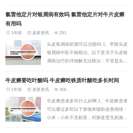
牛皮癣多次反复恶化后，亦可先出现关节
症状或与脓疱性牛皮癣及红皮病性牛皮癣
氯雷他定片对银屑病有效吗 氯雷他定片对牛片皮癣
并发。关节症状与牛皮癣皮损有平行关
有用吗
系，本病多见于男性。牛皮癣的初期图片
1年前
皮肤资讯
291
——症状类型 从上面的图片可以看出，
头皮银屑病初期可以治愈吗 1、早期头皮
牛皮癣初期主要...
银屑病中医不能根治。以下是关于头皮银
屑病治疗的详细解无法根治：不管是头皮
银屑病还是其他类型的银屑病，目前没有
一种方法能够完全根治。这包括中医治疗
牛皮癣要吃叶酸吗 牛皮癣吃铁质叶酸吃多长时间
和西医治疗。临床缓解：虽然无法根治，
1年前
皮肤资讯
356
但中医中药的方法，甚至联合西医的治
牛皮癣患者多吃什么好啊 1、牛皮癣患者
疗，可以达到临床缓解或临床治愈的状
可以通过多吃以下食物来辅助改善病情：
态。2、如果采...
小米：小米不含麸质，对肠道壁无刺激，
易于消化。小米粥具有清热利尿的功效，