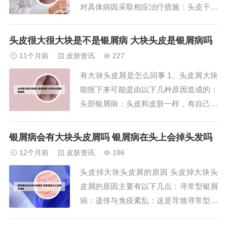
对具体病因采取相应治疗措施：头皮干燥
头皮缺水会导致角质层异常脱落，形成大
块头皮屑。常见诱因包括环境干燥、过度
头皮很大很大块是不是银屑病 大块头皮是银屑病吗
清洁或使用碱性强的洗护产品。2、头上
11个月前
皮肤资讯
227
出现大块头皮屑的原因主要包括以下方
有大块头皮屑是怎么回事 1、头皮屑大块
面：马拉色菌感染马拉色菌是头皮常见真
能抠下来可能是由以下几种原因造成的：
菌，以皮脂为...
头部银屑病：头皮和皮肤一样，有自己的
代谢周期。在代谢正常的情况下，头皮屑
较小，不易被察觉。然而，当患有银屑病
银屑病会有大块头皮屑吗 银屑病在头上会掉头发吗
时，头皮的代谢周期会加快，导致头皮屑
12个月前
皮肤资讯
186
增多。患者用手抓挠时，可能会抠下大块
头皮掉大块头皮屑的原因 头皮掉大块头
的皮屑。如果将头发分开，可能会发现在
皮屑的原因主要有以下几点：寻常型银屑
抠下皮屑...
病：遗传与免疫紊乱：这是导致寻常型银
屑病的主要因素，表现为头皮上出现境界