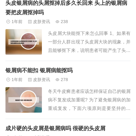
头皮银屑病的头屑抠掉后多久长回来 头上的银屑病
氨肽素片、复方甘草酸苷胶囊，局部外喷
要把皮屑抠掉吗
吡硫翁锌气雾剂、卡泊三醇搽剂，同时可
1年前
皮肤资讯
238
以配合外用丁酸氢化可的松软膏。2、根
头皮屑大块能抠下来怎么回事 1、如果有
据您的描述，...
一部分人群出现了头皮屑大块的现象，并
且能够抠下来，说明患者可能产生了头皮
银屑病、石棉状糠疹、真菌感染等，具体
如下：头皮银屑病：因为头皮银屑病发生
银屑病不能扣 银屑病能抠吗
的时候，可能表现为局限性，边界清晰的
1年前
皮肤资讯
278
大块状鳞屑，并且产生束状发，如果用手
冬天牛皮癣患者应该怎样保证自己的银屑
抠，可能能够抠下一定的皮屑。2、头皮
病不复发或加重呢? 为了避免银屑病的加
屑大块能抠...
重或复发，下面六项原则是要坚持的。
（1）增强体质。好的身体素质，会抵御
外来的干扰，所谓正气存内，邪不可干。
成片硬的头皮屑是银屑病吗 很硬的头皮屑
（2）防止感染。感染可以诱发或者加重