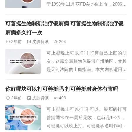
于1998年11月获FDA批准上市，2006年
在中国上市。适应症为银屑病治疗。单价
643元，规格为25mg/支，用药方式为皮
可善挺生物制剂治疗银屑病 可善挺生物制剂治疗银
下注射，每次25mg，每周2次，每次间隔
屑病多久打一次
3-4天。购药优惠活动包括4赠12赠120赠2
2年前
皮肤资讯
204
8等。2、欧泰乐...
可上挺晚上可以打吗 打算自己上庭的朋
友，这篇文章将为你提供广州地区，尤其
是天河法院的上庭指南。本文内容适用于
其他地区的朋友，但可能需稍作调整。在
等待了半年之久，终于在2021年6月3日
你好哪块可以打可善挺吗 打可善挺对身体有害吗
迎来了法庭的开庭。这个儿童节，我无法
2年前
皮肤资讯
403
享受节日的乐趣，只因对对方有律师而自
可上挺晚上可以打吗 可以。银屑病打可
己无，感到恐惧。一般情况下，法庭上打
善挺通常在一周后见效，也就是1~2针。
骂法官、...
可善挺可以晚上打。可善挺学名叫作司库