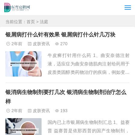
当前位置：
首页
> 法庭
银屑病打什么针有效果 银屑病打什么针几万块
2年前
皮肤资讯
270
牛皮癣打针用什么药 1、曲安奈德注射
液，适应症为曲安奈德肌肉注射给药用于
皮质类固醇类药物治疗的疾病，例如变态
反应性疾病、皮肤病、弥漫性风湿性关节
炎、其他结缔组织疾病。当口服皮质类固
银消病生物制剂要打几次 银消病生物制剂治疗怎么
醇药物不可行时，肌肉内注射给药对于以
样
上疾病疗效显著。曲安奈德可经关节内注
2年前
皮肤资讯
193
射或囊内注射，还可直接进行腱鞘或关节
国内已上市银屑病生物制剂汇总 1、益赛
囊给药。2、...
普 益赛普是依那西普的国产生物制剂，