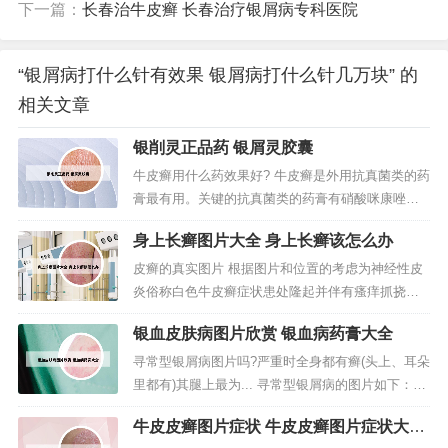
下一篇：
长春治牛皮癣 长春治疗银屑病专科医院
“银屑病打什么针有效果 银屑病打什么针几万块” 的
相关文章
银削灵正品药 银屑灵胶囊
牛皮癣用什么药效果好? 牛皮癣是外用抗真菌类的药
膏最有用。关键的抗真菌类的药膏有硝酸咪康唑软
膏、酮康唑软膏、舍他康唑软膏、萘替芬酮康唑软
身上长癣图片大全 身上长癣该怎么办
膏、克霉唑软膏、特比萘芬凝胶、联苯苄唑凝胶
等，通常须要持续用药两周，每日两次外涂于患
皮癣的真实图片 根据图片和位置的考虑为神经性皮
处。一般治疗中可以使用外抹蒽林软膏，可用普鲁
炎俗称白色牛皮癣症状患处隆起并伴有瘙痒抓挠会
卡因静脉封或肌注维生素B12，内服维...
出现白色皮屑。足癣为足部的皮肤癣菌感染。多见
银血皮肤病图片欣赏 银血病药膏大全
于成人，儿童少见。发病季节性明显，夏秋病重，
冬春病减。皮肤受损，真菌很容易入侵，或是洗澡
寻常型银屑病图片吗?严重时全身都有癣(头上、耳朵
经常没有吹干，有的狗狗就是洗完澡后就立马跑开
里都有)其腿上最为... 寻常型银屑病的图片如下：寻
了，家长也没有坚持擦干，长此以往，...
常型银屑病其实还是比较好治疗的，不过如果没有
牛皮皮癣图片症状 牛皮皮癣图片症状大腿
及时得到合理的医治，就有可能转化成其他类型的
根部起癣