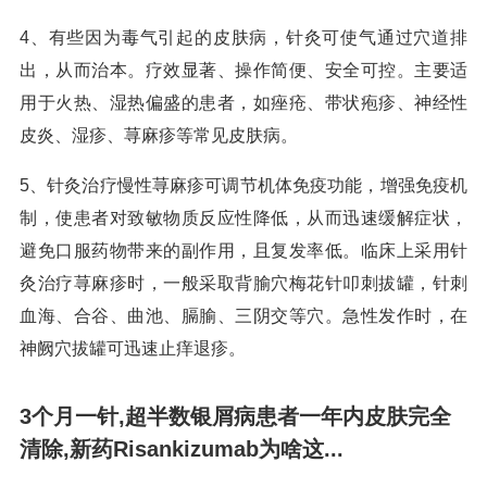
4、有些因为毒气引起的皮肤病，针灸可使气通过穴道排
出，从而治本。疗效显著、操作简便、安全可控。主要适
用于火热、湿热偏盛的患者，如痤疮、带状疱疹、神经性
皮炎、湿疹、荨麻疹等常见皮肤病。
5、针灸治疗慢性荨麻疹可调节机体免疫功能，增强免疫机
制，使患者对致敏物质反应性降低，从而迅速缓解症状，
避免口服药物带来的副作用，且复发率低。临床上采用针
灸治疗荨麻疹时，一般采取背腧穴梅花针叩刺拔罐，针刺
血海、合谷、曲池、膈腧、三阴交等穴。急性发作时，在
神阙穴拔罐可迅速止痒退疹。
3个月一针,超半数银屑病患者一年内皮肤完全
清除,新药Risankizumab为啥这...