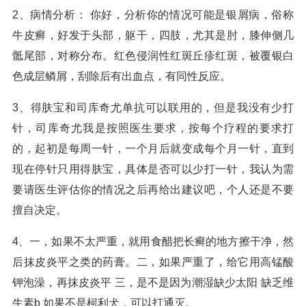
2、病情分析： 你好，分析你的情况可能是银屑病，俗称
牛皮癣，好发于头部，躯干，四肢，尤其是肘，膝伸侧几
骶尾部，对称分布。红色侵润性红斑丘疹红斑，被覆银白
色成层鳞屑，刮除后有出血点，有同性反应。
3、得肤宝和司库奇尤单抗可以联用的，但是我没有少打
针，司库奇尤我是按照医生要求，按每个疗程的要求打
的，起初是每周一针，一个月后就变成每个月一针，直到
现在停针只用得肤宝，具体是否可以少打一针，我认为需
要请医生评估你的情况之后再给出建议吧，个人还是不要
擅自决定。
4、一，如果不太严重，就用食醋把长癣的地方擦干净，然
后抹皮炎平之类的药膏。二，如果严重了，给它用高锰酸
钾泡澡，再抹皮炎平 三，是不是因为潮湿缺少太阳 缺乏维
生素b 如果不是柯利犬，可以打通灭。