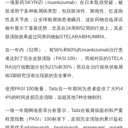
一项新药SKYRIZI（risankizumab）在日本取得突破，被
批准用于多种银屑病类型，包括斑块性、脓疱性、红皮病
性及关节炎，让全球银屑病患者瞩目。这款药物在临床试
验中显示了显著优势，尤其在16周和52周的疗效上，其皮
肤清除效果超过同类药物如STELARA和HUMIRA。
在一年内（52周）， 有56%和60%的risankizumab治疗患
者达到了完全皮肤清除（PASI 100）， 而相对应的STELA
RA治疗组数据分别为21%和30%；而且在治疗斑块状银屑
病3期研究没有出现新的安全事件。
使用PASI 100衡量，Taltz在一年期间为患者提供了大约4
4%的时间皮损完全清除，远超其他7种生物制剂。
一项一年期网络荟萃分析显示，Taltz在银屑病面积和严重
程度指数（PASI）100标准下，皮损完全清除的累计益处
明显优于adalimumab、brodalumab、etanercept、guselk