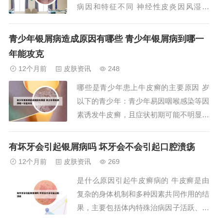
病因和特征不同 神经性皮炎因风湿蕴
肤，经气不畅所致。以对称性皮肤粗糙肥
厚，剧烈瘙痒为主要表现的皮肤性疾病。
青少年银屑病造成原因有哪些 青少年银屑病到哪一
神经性皮炎又称慢性单纯性苔藓。是以阵
年能攻克
发性皮肤瘙痒和皮肤苔藓化为特征的慢性
12个月前
皮肤资讯
248
皮肤病。银屑病门户网，牛皮癣是一种常
哪些是青少年患上牛皮癣的主要原因 岁
见的...
以下的青少年：青少年易因咽喉感染等因
素诱发牛皮癣，且症状初期可能不明显，
因此也是牛皮癣的高危人群之一。中老年
人：中老年人在遇到负性事件后，头皮或
有坏牙会引起银屑病吗 坏牙会不会引起口腔溃疡
身体局部可能出现红疙瘩，并逐渐扩大或
12个月前
皮肤资讯
269
遍及全身，皮损伴鳞屑增多，因此也是牛
是什么原因引起牛皮癣病的 牛皮癣是由
皮癣的高危人群。链球菌感染：链球菌感
复杂的身体机制和多种因素共同作用的结
染是牛皮癣银...
果，主要包括体内特殊治病因子活跃、免