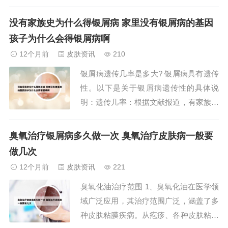
疫系统失调或抵抗力减弱以及家族遗传因
素。发病原因：由皮肤癣菌引起的浅表真
没有家族史为什么得银屑病 家里没有银屑病的基因
菌感染。皮肤上会出现边界清楚、环形或
孩子为什么会得银屑病啊
类环形的斑疹，并伴有明显瘙痒。钱币状
12个月前
皮肤资讯
210
湿疹：发病原因：较为复杂，可能是多种
银屑病遗传几率是多大? 银屑病具有遗传
内外因素综合...
性。以下是关于银屑病遗传性的具体说
明：遗传几率：根据文献报道，有家族史
者占4%－9%，而国内报道则为11%－2
0%左右。这些数据表明，银屑病确实存
臭氧治疗银屑病多久做一次 臭氧治疗皮肤病一般要
在遗传倾向。遗传方式：银屑病的遗传方
做几次
式主要为常染色体显性遗传，伴有不完全
12个月前
皮肤资讯
221
外显，也可能为常染色体隐性遗传。银屑
臭氧化油治疗范围 1、臭氧化油在医学领
病确实具...
域广泛应用，其治疗范围广泛，涵盖了多
种皮肤粘膜疾病。从疱疹、各种皮肤粘膜