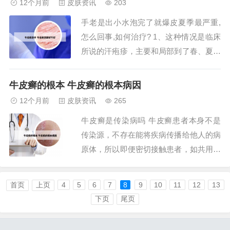
12个月前
皮肤资讯
203
因。外界诱因：感染：如病毒感染或扁桃
手老是出小水泡完了就爆皮夏季最严重,
体发炎可以诱发银屑病发疹。遗传因素：
怎么回事,如何治疗? 1、这种情况是临床
遗传在银屑病的发...
所说的汗疱疹，主要和局部到了春、夏季
节出汗较多，而汗腺导管开口因为角化过
度出现轻微堵塞，使得增加的汗液不能及
牛皮癣的根本 牛皮癣的根本病因
时有效地排出，就会出现汗疱疹表现。
12个月前
皮肤资讯
265
2、要考虑手部湿疹，可以使用曲咪新乳
牛皮癣是传染病吗 牛皮癣患者本身不是
膏局部涂抹。湿疹是由多种内外因素引起
传染源，不存在能将疾病传播给他人的病
的瘙痒剧烈...
原体，所以即便密切接触患者，如共用毛
巾、衣物等，正常人均不会因此被传染上
牛皮癣。与真菌感染的区别：银屑病虽然
首页
上页
4
5
6
7
8
9
10
11
12
13
被称为“牛皮癣”，但它并不是真正意义上
下页
尾页
的癣。大多数癣是由真菌感染引起，具有
传染性。而银屑病则没有传染性，因此患