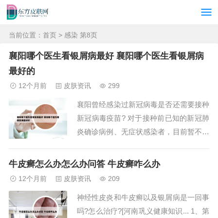
当前位置：
首页
> 感染 第8页
襄阳哪个医生看银屑病最好 襄阳哪个医生看银屑病
最好的
12个月前
皮肤资讯
299
襄阳曾经感染过新冠病毒是否还需要接种
新冠病毒疫苗? 对于接种前已知的新冠肺
炎确诊病例、无症状感染者，目前暂不建
议接种新冠病毒疫苗；对于没有明确感染
新冠病毒或患过新冠肺炎，符合接种条件
牛皮癣怎么办怎么办问答 牛皮癣咋么办
者均可接种疫苗。*哪些情况能接种？哪
12个月前
皮肤资讯
209
些情况不能接种？随着接种疫苗剂次的增
神经性皮炎和牛皮癣以及银屑病是一回事
加，大家的疑问也随着增加。近期不建议
吗?怎么治疗?[河南巩义健康知识... 1、第
接种：如果...