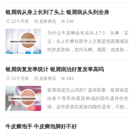
疾病，到急性湿疹，这些都属于其治疗范
畴。脓皮病、神经性皮炎、银屑病等皮肤
银屑病从身上长到了头上 银屑病从头到全身
类疾病，以及疖这类感染性皮肤问题，臭
12个月前
皮肤资讯
236
氧化油同样发挥着显著的治疗作用。2、
为什么牛皮癣会长在头上? 1、头癣：定
臭氧化油，又称臭氧油或超氧油，是用于
义：头上长癣在医学上主要是指真菌感染
医疗臭氧治...
性的皮肤病，也叫头癣。成因：由皮肤癣
菌侵犯头皮及毛囊所引起。症状：可以导
致局部形成瘢痕以及脱发。好发人群：好
银屑病复发率统计 银屑病治好复发率高吗
发于儿童，且与接触患病的猫、狗有一定
12个月前
皮肤资讯
193
关系。牛皮癣或脂溢性皮炎：定义：民间
银屑病是怎么得的? 遗传因素：银屑病是
也常将头上长癣理解为牛皮癣或者脂溢性
由多个异常的基因构成的隐性遗传性疾
皮炎等。性...
病，这些基因在家族内隐性遗传，可能不
表现为代代都有病人，有时在旁系亲属中
表现出来。如果家族中有一个银屑病患
牛皮癣泡手 牛皮癣泡脚好不好
者，说明这个家族内可能含有银屑病基