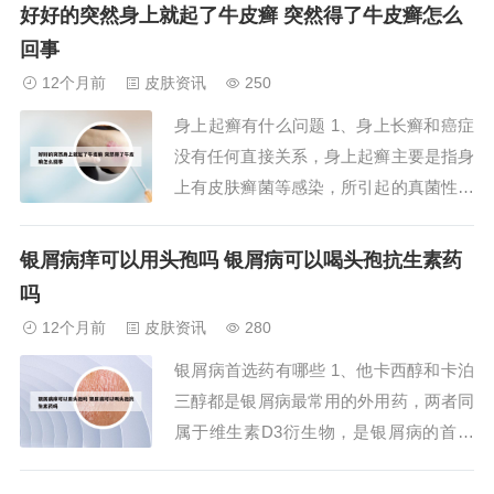
较高。外界环境因素：外界环境中的一些
好好的突然身上就起了牛皮癣 突然得了牛皮癣怎么
不良因素，如污染、化学物质等，可能诱
回事
发或加重银屑病。上呼吸道感染：上呼吸
12个月前
皮肤资讯
250
道感染是银屑病初发或复发的重要因素之
身上起癣有什么问题 1、身上长癣和癌症
一。2、免...
没有任何直接关系，身上起癣主要是指身
上有皮肤癣菌等感染，所引起的真菌性皮
肤病，比较常见的有体癣、股癣、手癣、
足癣以及甲癣、头癣等，因为这些皮肤癣
银屑病痒可以用头孢吗 银屑病可以喝头孢抗生素药
菌具有角蛋白酶，所以可以在皮肤表面寄
吗
生，以人体表面的角质蛋白作为营养来
12个月前
皮肤资讯
280
源。2、儿童的皮肤上长癣主要有以下几
银屑病首选药有哪些 1、他卡西醇和卡泊
种可能：湿疹...
三醇都是银屑病最常用的外用药，两者同
属于维生素D3衍生物，是银屑病的首选
外用药。以下是两者的具体异同：相同点
疗效相似：两者都可以较好地改善银屑病