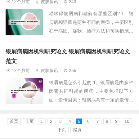
12个月前
皮肤资讯
243
肤病的发病原因主要包括以下几点：遗传
猫咪得银屑病和猫藓有哪些区别? 1、银
因素：遗传...
屑病和猫藓是两种不同的疾病，主要区别
在于病因、症状、治疗方法和预防措施。
病因：- 银屑病（也称为牛皮癣）是一种
免疫介导的慢性炎症性皮肤疾病，其确切
银屑病病因机制研究论文 银屑病病因机制研究论文
原因尚不清楚，但与遗传、环境因素和免
范文
疫系统异常反应有关。- 猫藓（也称为真
12个月前
皮肤资讯
255
菌性皮肤病）是由真菌感染引起的，通常
银屑病是怎么引起的 1、银屑病是由多种
是由...
因素共同引起的疾病，主要包括以下方
面：遗传因素：银屑病具有一定的遗传倾
向，家族中有银屑病病史的人患病风险较
高。外界环境因素：外界环境中的一些不
首页
上页
1
2
3
4
5
6
7
8
9
10
良因素，如污染、化学物质等，可能诱发
下页
尾页
或加重银屑病。上呼吸道感染：上呼吸道