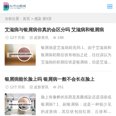
当前位置：
首页
> 感染 第5页
艾滋病与银屑病你真的会区分吗 艾滋病和银屑病
12个月前
皮肤资讯
198
银屑病是艾滋病前兆吗 1、由于艾滋病和
银屑病初期症状有相似之处，往往误以为
艾滋病的初期症状是银屑病，但是艾滋病
前兆不是银屑病，不是一种病。艾滋病主
要是由性生活和血液传播和感染，患者性
银屑病能长脸上吗 银屑病一般不会长在脸上
生活被感染可能性比较大。如果患者有高
12个月前
皮肤资讯
251
危接触史，4个月以后复查阴性，可以排
脸上有像癣的东西是真菌感染还是湿疹或
除艾滋病的感染，平时要注意禁止不洁的
银屑病? 1、副银屑病：这是一种较少见
性生活。2...
的皮肤病，其症状包括红斑、丘疹和鳞