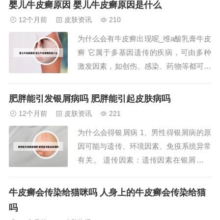
婴儿牛皮癣原因 婴儿牛皮癣原因是什么
皮疹，疗效相当。2、糖皮质激素霜剂或
12个月前
皮肤资讯
210
软膏：这类药物对于减轻银屑病的症状，
为什么会有牛皮癣出现呢_维a酸乳膏牛皮
如红斑、鳞屑和瘙痒，效果较为明显。但
癣 它属于多基因遗传的疾病，可由多种
长期使用...
激发因素，如创伤、感染、药物等都可能
在易感个体中诱发该病。典型的皮肤表现
是境界清楚的具有银白色鳞屑的红色斑
肥胖能引发银屑病吗 肥胖能引起皮肤病吗
块。轻者可表现为几个银币大小的肘膝部
12个月前
皮肤资讯
221
位斑块，重者也可以全身皮肤受累。其病
为什么会得银屑病 1、男性得银屑病的原
生理机制主要为表皮增生分化的异常和免
因可能与遗传、环境因素、免疫系统异常
疫系统的激活...
有关。 遗传因素：遗传因素在银屑病的
发病中起着重要作用。家族中存在银屑病
患者的人群，其患病风险明显高于一般人
牛皮癣会传染给猫咪吗 人身上的牛皮癣会传染给猫
群。特别是某些特定的基因突变，已被确
吗
认与银屑病的发病紧密相关。2、银屑皮