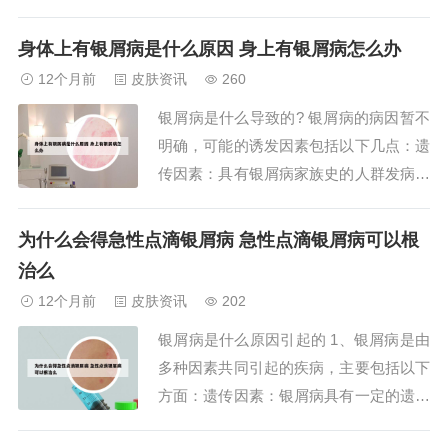
屑，也可能与牛皮癣混淆。慢性湿疹：湿
疹是一种过敏性炎症性皮肤病，其慢性期
身体上有银屑病是什么原因 身上有银屑病怎么办
可能表现为皮肤增厚、粗糙、苔藓样变，
12个月前
皮肤资讯
260
并伴有瘙痒，与牛皮癣的部分症状相似。
银屑病是什么导致的? 银屑病的病因暂不
头癣：这是一种由真菌感染引起的皮肤
明确，可能的诱发因素包括以下几点：遗
病，可能导致头...
传因素：具有银屑病家族史的人群发病率
相对较高。研究认为银屑病可能为多基因
重叠的皮肤病。免疫因素：银屑病与T淋
为什么会得急性点滴银屑病 急性点滴银屑病可以根
巴细胞介导的免疫反应关系密切。感染因
治么
素：包括细菌、真菌、病毒等感染可能诱
12个月前
皮肤资讯
202
发银屑病。银屑病的确切病因目前尚不完
银屑病是什么原因引起的 1、银屑病是由
全明确，但...
多种因素共同引起的疾病，主要包括以下
方面：遗传因素：银屑病具有一定的遗传
倾向，家族中有银屑病病史的人患病风险