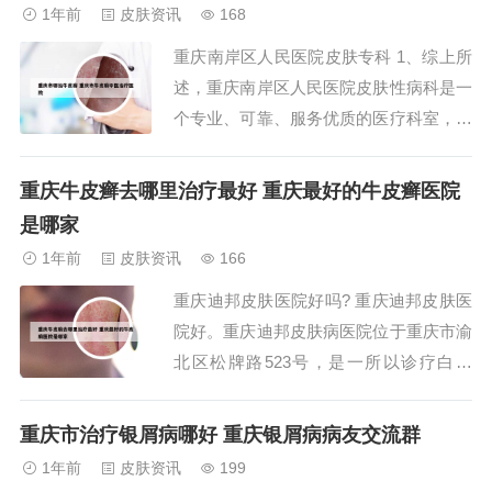
的解决方案，享受到全面、细致的医疗服
1年前
皮肤资讯
168
务。2、重庆迪邦皮肤医院好。重庆迪邦
重庆南岸区人民医院皮肤专科 1、综上所
皮肤病医院位于重庆市渝北区松牌路523
述，重庆南岸区人民医院皮肤性病科是一
号，是一...
个专业、可靠、服务优质的医疗科室，能
够为患者提供全面、专业的皮肤病和性传
播疾病治疗服务。2、位于重庆市南岸区
重庆牛皮癣去哪里治疗最好 重庆最好的牛皮癣医院
的人民医院皮肤专科，是一家经国家卫生
是哪家
行政管理部门严格审核并按照专业诊疗标
1年前
皮肤资讯
166
准设立的皮肤病专业医疗机构。医院以高
重庆迪邦皮肤医院好吗? 重庆迪邦皮肤医
标准的5A...
院好。重庆迪邦皮肤病医院位于重庆市渝
北区松牌路523号，是一所以诊疗白癜
风、牛皮癣、青春痘等各类皮肤疾病为特
色的皮肤病医院，是重庆市医保定点医
重庆市治疗银屑病哪好 重庆银屑病病友交流群
院。总之，重庆迪邦医院是一家值得信赖
1年前
皮肤资讯
199
的医疗机构，其高质量的服务和专业的医