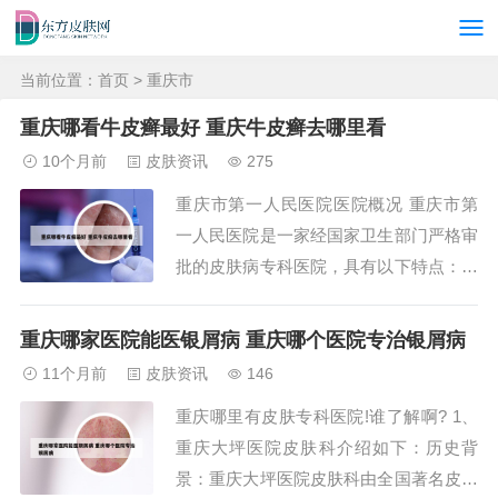
当前位置：
首页
> 重庆市
重庆哪看牛皮癣最好 重庆牛皮癣去哪里看
10个月前
皮肤资讯
275
重庆市第一人民医院医院概况 重庆市第
一人民医院是一家经国家卫生部门严格审
批的皮肤病专科医院，具有以下特点：专
业特色：医院以其特色鲜明的皮肤病诊疗
服务著称，专注于白癜风、牛皮癣、痤疮
重庆哪家医院能医银屑病 重庆哪个医院专治银屑病
和脱发等疾病的治疗，并已发展成为一个
11个月前
皮肤资讯
146
大专科，小综合的诊疗体系，涵盖了数十
重庆哪里有皮肤专科医院!谁了解啊? 1、
种皮肤病的诊疗服务。重庆市第一人民医
重庆大坪医院皮肤科介绍如下：历史背
院的医院规模...
景：重庆大坪医院皮肤科由全国著名皮肤