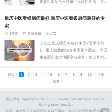
皮肤科常见的一种慢性炎症性疾病，可累
及皮肤、甲和关节。以下是关于“牛皮癣”
的详细解释：皮肤表现：银屑病的主要特
重庆中医看银屑病最好 重庆中医看银屑病最好的专
征是皮肤上出现红色斑块，通常覆盖有银
家
白色的鳞屑。这些斑块可能出现在身体的
1年前
皮肤资讯
172
任何部位，但常见于头皮、四肢伸侧和背
谁知道重庆哪里有好的中医?医术高的!!!
部。...
1、重庆渝北的知名中医是李医生。李医
生在重庆渝北地区享有盛誉，他以其精湛
的医术和深厚的中医底蕴，吸引了众多患
者前来求医。李医生的中医诊所虽然不
首页
1
2
3
4
5
6
7
8
9
10
下页
大，但每日前来就诊的患者络绎不绝，许
尾页
多都是经过口口相传，慕名而来的。2、
重庆的名中医主要包括以下几位：罗希
版权所有 Copyright © 2023-2030 sc-eart.com All rights reserve |
文：重庆市...
蜀ICP备06021086号-1
声明：本站部分文字及图片来自于网络，如有侵权请您联系本站删