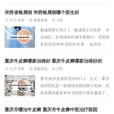
性病学家、留德金博士、一级教授宁誉教
授于1954年组建，是集医疗、教学、科研
华西省银屑病 华西银屑病哪个医生好
于一体的专业学科，在西南地区享有极高
11个月前
皮肤资讯
228
的声誉。科室规模：自上世纪九十年代以
戴溱慧医生简介 1、戴溱慧主任医师： 专
来，该科室逐渐发展壮大，门诊人数和住
业地位：皮肤病科特邀专家顾问，享受国
院病人...
务院政府特殊津贴的学者。 临床经验：
在皮肤病领域拥有40年的经验。 擅长领
域：专长于治疗白癜风、牛皮癣、红斑狼
重庆牛皮癣哪家治得好 重庆牛皮癣哪家治得好的
疮和大疱性皮肤病。 教学科研：具有丰
12个月前
皮肤资讯
195
富的临床、科研和教学经验，已经帮助众
重庆迪邦皮肤医院好吗? 1、总之，重庆
多患者战胜疾病。2、戴溱慧医生简介如
迪邦医院是一家值得信赖的医疗机构，其
下：基...
高质量的服务和专业的医疗团队赢得了广
大患者的信赖与好评。无论是皮肤问题还
是毛发问题，患者都可以在这里找到专业
重庆市哪治牛皮癣 重庆市牛皮癣中医治疗医院