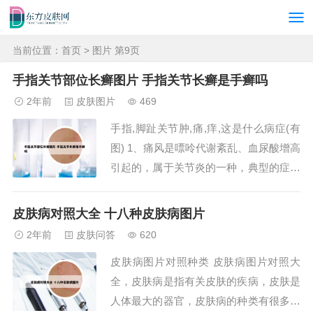
当前位置：
首页
> 图片 第9页
手指关节部位长癣图片 手指关节长癣是手癣吗
2年前
皮肤图片
469
手指,脚趾关节肿,痛,痒,这是什么病症(有
图) 1、痛风是嘌呤代谢紊乱、血尿酸增高
引起的，属于关节炎的一种，典型的症状
就是关节疼痛、肿胀，且会导致多关节受
累，严重威胁健康。一般发作部位为大拇
皮肤病对照大全 十八种皮肤病图片
指关节，踝关节，膝关节等。2、首先可
2年前
皮肤问答
620
能是因为大家身体患有骨性关节炎，手指
皮肤病图片对照种类 皮肤病图片对照大
关节就比较疼痛，尤其是在手指局部关节
全，皮肤病是指有关皮肤的疾病，皮肤是
会...
人体最大的器官，皮肤病的种类有很多，