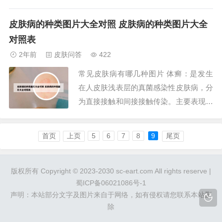
大部分内脏发生的疾病也可以在皮肤上出
现一些症状，下面分享皮肤病图片对照大
皮肤病的种类图片大全对照 皮肤病的种类图片大全
全。体癣：是发生在人皮肤浅表层的真菌
对照表
感染性皮肤病，分为直接接触和间接接触
2年前
皮肤问答
422
传染。主要表现为红色斑块、干鳞湿硬、
常见皮肤病有哪几种图片 体癣：是发生
皮肤瘙痒、多...
在人皮肤浅表层的真菌感染性皮肤病，分
为直接接触和间接接触传染。主要表现为
红色斑块、干鳞湿硬、皮肤瘙痒、多环重
叠。人体100种皮肤病对照图片：银屑病
首页
上页
5
6
7
8
9
尾页
银屑病是一种自身免疫性疾病。症状通常
包括皮肤发痒，覆盖鳞屑的斑块。受银屑
病影响的皮肤区域的大小和严重程度各不
版权所有 Copyright © 2023-2030 sc-eart.com All rights reserve |
蜀ICP备06021086号-1
相同。...
声明：本站部分文字及图片来自于网络，如有侵权请您联系本站删
除